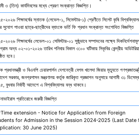
ী ৩ (তিন) কার্যদিবসের মধ্যে প্রেরণ সংক্রান্ত বিজ্ঞপ্তি।
৫-২০২৬ শিক্ষাবর্ষের স্নাতক (লেভেল-১, সিমেস্টার-১) শ্রেণীতে সিলেট কৃষি বিশ্ববিদ্যাল
ির সুযোগ পাওয়া ছাত্র-ছাত্রীদের ব্যাংকে ভর্তি ফি প্রধান সংক্রান্ত সংশোধিত বিজ্ঞপ্তি
-২০২৬ শিক্ষাবর্ষের লেভেল-০১ সেমিস্টার-০১ সুষ্ঠুভাবে সম্পাদনের লক্ষ্যে দিকনির্দেশনাম
োগ্রাম অদ্য ০২-০১-২০২৬ তারিখ শনিবার বিকাল ৩:০০ ঘটিকায় সিকৃবির কেন্দ্রীয় অডিটরিয়
ষ্ঠিত হবে।
ক প্রধানমন্ত্রী ও বিএনপি চেয়ারপার্সন দেশনেত্রী বেগম খালেদা জিয়ার মৃত্যুতে গণপ্রজাতন্ত্
াদেশ সরকার, জনপ্রশাসন মন্ত্রণালয় কর্তৃক জারিকৃত প্রজ্ঞাপন অনুসারে আগামী ৩১ ডিসেম্
, বুধবার নির্বাহী আদেশে এ বিশ্ববিদ্যালয় বন্ধ থাকবে।
নাভাইরাস প্রতিরোধে জরুরী বিজ্ঞপ্তি
*Time extension - Notice for Application from Foreign
udents for Admission in the Session 2024-2025 (Last Date 
plication: 30 June 2025)