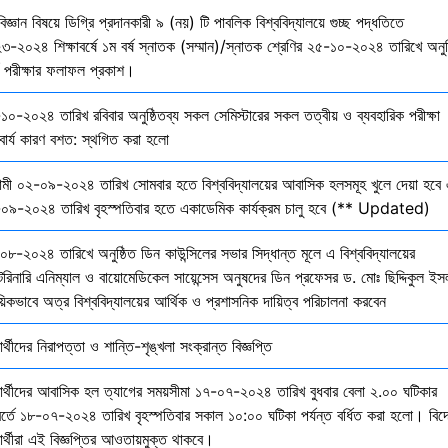
বিজ্ঞান বিষয়ে ডিগ্রি প্রদানকারী ৯ (নয়) টি পাবলিক বিশ্ববিদ্যালয়ে গুচ্ছ পদ্ধতিতে
৩-২০২৪ শিক্ষাবর্ষে ১ম বর্ষ স্নাতক (সম্মান)/স্নাতক শ্রেণির ২৫-১০-২০২৪ তারিখে অনুষ
তি পরীক্ষার ফলাফল প্রকাশ।
১০-২০২৪ তারিখ রবিবার অনুষ্ঠিতব্য সকল সেমিস্টারের সকল তত্বীয় ও ব্যবহারিক পরীক্ষা
বার্য কারণ বশত: স্থগিত করা হলো
মী ০২-০৯-২০২৪ তারিখ সোমবার হতে বিশ্ববিদ্যালয়ের আবাসিক হলসমূহ খুলে দেয়া হবে 
০৯-২০২৪ তারিখ বৃহস্পতিবার হতে একাডেমিক কার্যক্রম চালু হবে (** Updated)
০৮-২০২৪ তারিখে অনুষ্ঠিত ডিন কাউন্সিলের সভার সিদ্ধান্ত মূলে এ বিশ্ববিদ্যালয়ের
েরিনারি এনিম্যাল ও বায়োমেডিকেল সায়েন্সেস অনুষদের ডিন প্রফেসর ড. মোঃ ছিদ্দিকুল ইস
য়িকভাবে অত্র বিশ্ববিদ্যালয়ের আর্থিক ও প্রশাসনিক দায়িত্ব পরিচালনা করবেন
ষার্থীদের নিরাপত্তা ও শান্তি-শৃঙ্খলা সংক্রান্ত বিজ্ঞপ্তি
্ষার্থীদের আবাসিক হল ত্যাগের সময়সীমা ১৭-০৭-২০২৪ তারিখ বুধবার বেলা ২.০০ ঘটিকার
বর্তে ১৮-০৭-২০২৪ তারিখ বৃহস্পতিবার সকাল ১০:০০ ঘটিকা পর্যন্ত বর্ধিত করা হলো। বিদ
ষার্থীরা এই বিজ্ঞপ্তির আওতায়মুক্ত থাকবে।