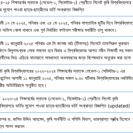
-২৫ শিক্ষাবর্ষের স্নাতক (লেভেল-১, সিমেস্টার-১) শ্রেণীতে সিলেট কৃষি বিশ্ববিদ্যালয়ে
ির সুযোগ পাওয়া ছাত্র-ছাত্রীদের ভর্তি সংক্রান্ত বিজ্ঞপ্তি
মী ১৭ মে ২০২৫, শনিবার এবং ২৪ মে ২০২৫, শনিবার সাপ্তাহিক ছুটির দিনে বিশ্ববিদ্যালয
 অফিস খোলা থাকবে এবং পূর্ব নির্ধারিত ফাইনাল পরীক্ষার যথারীতি চালু থাকবে।
মী ১১ জানুয়ারি ২০২৫ শনিবার এম সি কলেজ মাঠ (টিলাগড়) সিলেটে তাফসিরুল কুরআন
ফিলে বিপুলসংখ্যক লোক সমাগম হবে বিধায় এ বিশ্ববিদ্যালয় আগত নবীন শিক্ষার্থী সহ সকল
ষার্থীদের ভিড় এড়িয়ে যাতায়াতে সাবধানতা অবলম্বনের জন্য বিশেষভাবে অনুরোধ করা হলো
েট কৃষি বিশ্ববিদ্যালয়ের ২০২৩-২০২৪ শিক্ষাবর্ষের স্নাতক লেভেল-১ সেমিস্টার-১ এর
য়েন্টেশন আগামী ১১ জানুয়ারি ২০২৫, শনিবার সকাল ৯.৩০ ঘটিকায় বিশ্ববিদ্যালয়ের নবনির্মিত
দ্রীয় অডিটরিয়ামে অনুষ্ঠিত হবে।
 ২০২৩-২৪ শিক্ষাবর্ষের স্নাতক (লেভেল-১, সিমেস্টার-১) শ্রেণীতে সিলেট কৃষি
ববিদ্যালয়ে ভর্তির সুযোগ পাওয়া ছাত্র-ছাত্রীদের ভর্তি সংক্রান্ত বিজ্ঞপ্তি (updated)
েসর ড. জসিম উদ্দিন আহমেদ, কৃষি অর্থনীতি ও পলিসি বিভাগ, ভারপ্রাপ্ত প্রক্টর হিসেবে
িত্ব পালন করবেন