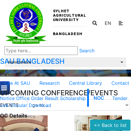
SYLHET
AGRICULTURAL
UNIVERSITY
EN
BANGLADESH
Search
SAU
BANGLADESH
Administration
About Sau
Administration
Academics
Facultie
NOC
Life At SAU
Research
Central Library
Contact
UPCOMING CONFERENCE/EVENTS
Notice
Office Order
Result
Scholarship
NOC
Tender
EVENTS
Job Circular
Download
OC Details
<< Back to list