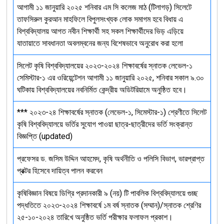
আগামী ১১ জানুয়ারি ২০২৫ শনিবার এম সি কলেজ মাঠ (টিলাগড়) সিলেটে
তাফসিরুল কুরআন মাহফিলে বিপুলসংখ্যক লোক সমাগম হবে বিধায় এ
বিশ্ববিদ্যালয় আগত নবীন শিক্ষার্থী সহ সকল শিক্ষার্থীদের ভিড় এড়িয়ে
যাতায়াতে সাবধানতা অবলম্বনের জন্য বিশেষভাবে অনুরোধ করা হলো
সিলেট কৃষি বিশ্ববিদ্যালয়ের ২০২৩-২০২৪ শিক্ষাবর্ষের স্নাতক লেভেল-১
সেমিস্টার-১ এর ওরিয়েন্টেশন আগামী ১১ জানুয়ারি ২০২৫, শনিবার সকাল ৯.৩০
ঘটিকায় বিশ্ববিদ্যালয়ের নবনির্মিত কেন্দ্রীয় অডিটরিয়ামে অনুষ্ঠিত হবে।
*** ২০২৩-২৪ শিক্ষাবর্ষের স্নাতক (লেভেল-১, সিমেস্টার-১) শ্রেণীতে সিলেট
কৃষি বিশ্ববিদ্যালয়ে ভর্তির সুযোগ পাওয়া ছাত্র-ছাত্রীদের ভর্তি সংক্রান্ত
বিজ্ঞপ্তি (updated)
প্রফেসর ড. জসিম উদ্দিন আহমেদ, কৃষি অর্থনীতি ও পলিসি বিভাগ, ভারপ্রাপ্ত
প্রক্টর হিসেবে দায়িত্ব পালন করবেন
কৃষিবিজ্ঞান বিষয়ে ডিগ্রি প্রদানকারী ৯ (নয়) টি পাবলিক বিশ্ববিদ্যালয়ে গুচ্ছ
পদ্ধতিতে ২০২৩-২০২৪ শিক্ষাবর্ষে ১ম বর্ষ স্নাতক (সম্মান)/স্নাতক শ্রেণির
২৫-১০-২০২৪ তারিখে অনুষ্ঠিত ভর্তি পরীক্ষার ফলাফল প্রকাশ।