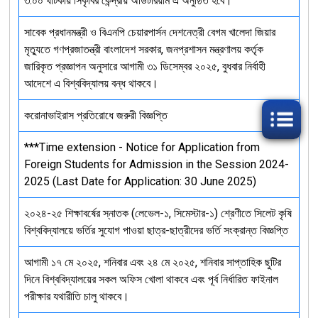
৩:০০ ঘটিকায় সিকৃবির কেন্দ্রীয় অডিটরিয়াম এ অনুষ্ঠিত হবে।
সাবেক প্রধানমন্ত্রী ও বিএনপি চেয়ারপার্সন দেশনেত্রী বেগম খালেদা জিয়ার
মৃত্যুতে গণপ্রজাতন্ত্রী বাংলাদেশ সরকার, জনপ্রশাসন মন্ত্রণালয় কর্তৃক
জারিকৃত প্রজ্ঞাপন অনুসারে আগামী ৩১ ডিসেম্বর ২০২৫, বুধবার নির্বাহী
আদেশে এ বিশ্ববিদ্যালয় বন্ধ থাকবে।
করোনাভাইরাস প্রতিরোধে জরুরী বিজ্ঞপ্তি
***Time extension - Notice for Application from
Foreign Students for Admission in the Session 2024-
2025 (Last Date for Application: 30 June 2025)
২০২৪-২৫ শিক্ষাবর্ষের স্নাতক (লেভেল-১, সিমেস্টার-১) শ্রেণীতে সিলেট কৃষি
বিশ্ববিদ্যালয়ে ভর্তির সুযোগ পাওয়া ছাত্র-ছাত্রীদের ভর্তি সংক্রান্ত বিজ্ঞপ্তি
আগামী ১৭ মে ২০২৫, শনিবার এবং ২৪ মে ২০২৫, শনিবার সাপ্তাহিক ছুটির
দিনে বিশ্ববিদ্যালয়ের সকল অফিস খোলা থাকবে এবং পূর্ব নির্ধারিত ফাইনাল
পরীক্ষার যথারীতি চালু থাকবে।