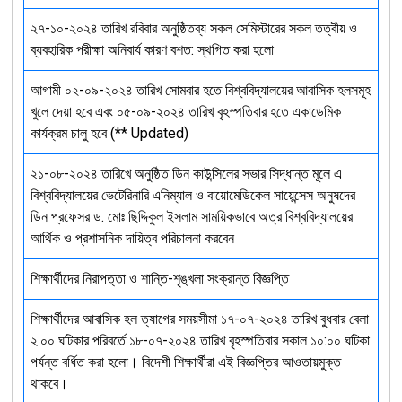
২৭-১০-২০২৪ তারিখ রবিবার অনুষ্ঠিতব্য সকল সেমিস্টারের সকল তত্বীয় ও
ব্যবহারিক পরীক্ষা অনিবার্য কারণ বশত: স্থগিত করা হলো
আগামী ০২-০৯-২০২৪ তারিখ সোমবার হতে বিশ্ববিদ্যালয়ের আবাসিক হলসমূহ
খুলে দেয়া হবে এবং ০৫-০৯-২০২৪ তারিখ বৃহস্পতিবার হতে একাডেমিক
কার্যক্রম চালু হবে (** Updated)
২১-০৮-২০২৪ তারিখে অনুষ্ঠিত ডিন কাউন্সিলের সভার সিদ্ধান্ত মূলে এ
বিশ্ববিদ্যালয়ের ভেটেরিনারি এনিম্যাল ও বায়োমেডিকেল সায়েন্সেস অনুষদের
ডিন প্রফেসর ড. মোঃ ছিদ্দিকুল ইসলাম সাময়িকভাবে অত্র বিশ্ববিদ্যালয়ের
আর্থিক ও প্রশাসনিক দায়িত্ব পরিচালনা করবেন
শিক্ষার্থীদের নিরাপত্তা ও শান্তি-শৃঙ্খলা সংক্রান্ত বিজ্ঞপ্তি
শিক্ষার্থীদের আবাসিক হল ত্যাগের সময়সীমা ১৭-০৭-২০২৪ তারিখ বুধবার বেলা
২.০০ ঘটিকার পরিবর্তে ১৮-০৭-২০২৪ তারিখ বৃহস্পতিবার সকাল ১০:০০ ঘটিকা
পর্যন্ত বর্ধিত করা হলো। বিদেশী শিক্ষার্থীরা এই বিজ্ঞপ্তির আওতায়মুক্ত
থাকবে।