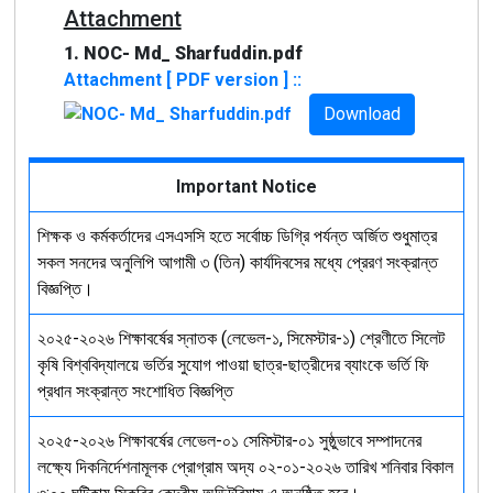
Attachment
1. NOC- Md_ Sharfuddin.pdf
Attachment [ PDF version ] ::
Download
Important Notice
শিক্ষক ও কর্মকর্তাদের এসএসসি হতে সর্বোচ্চ ডিগ্রি পর্যন্ত অর্জিত শুধুমাত্র
সকল সনদের অনুলিপি আগামী ৩ (তিন) কার্যদিবসের মধ্যে প্রেরণ সংক্রান্ত
বিজ্ঞপ্তি।
২০২৫-২০২৬ শিক্ষাবর্ষের স্নাতক (লেভেল-১, সিমেস্টার-১) শ্রেণীতে সিলেট
কৃষি বিশ্ববিদ্যালয়ে ভর্তির সুযোগ পাওয়া ছাত্র-ছাত্রীদের ব্যাংকে ভর্তি ফি
প্রধান সংক্রান্ত সংশোধিত বিজ্ঞপ্তি
২০২৫-২০২৬ শিক্ষাবর্ষের লেভেল-০১ সেমিস্টার-০১ সুষ্ঠুভাবে সম্পাদনের
লক্ষ্যে দিকনির্দেশনামূলক প্রোগ্রাম অদ্য ০২-০১-২০২৬ তারিখ শনিবার বিকাল