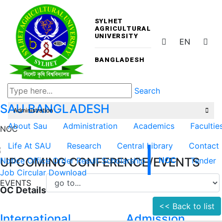
SYLHET
AGRICULTURAL
UNIVERSITY
EN
BANGLADESH
Search
SAU
BANGLADESH
Administration
About Sau
Administration
Academics
Facultie
NOC
Life At SAU
Research
Central Library
Contact
UPCOMING CONFERENCE/EVENTS
Notice
Office Order
Result
Scholarship
NOC
Tender
Job Circular
Download
EVENTS
OC Details
<< Back to list
International
Admission