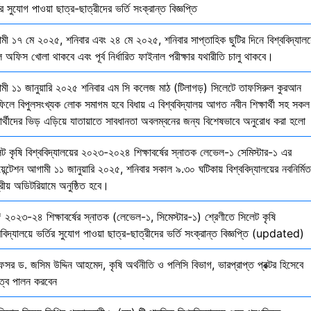
ির সুযোগ পাওয়া ছাত্র-ছাত্রীদের ভর্তি সংক্রান্ত বিজ্ঞপ্তি
মী ১৭ মে ২০২৫, শনিবার এবং ২৪ মে ২০২৫, শনিবার সাপ্তাহিক ছুটির দিনে বিশ্ববিদ্যালয
 অফিস খোলা থাকবে এবং পূর্ব নির্ধারিত ফাইনাল পরীক্ষার যথারীতি চালু থাকবে।
মী ১১ জানুয়ারি ২০২৫ শনিবার এম সি কলেজ মাঠ (টিলাগড়) সিলেটে তাফসিরুল কুরআন
ফিলে বিপুলসংখ্যক লোক সমাগম হবে বিধায় এ বিশ্ববিদ্যালয় আগত নবীন শিক্ষার্থী সহ সকল
ষার্থীদের ভিড় এড়িয়ে যাতায়াতে সাবধানতা অবলম্বনের জন্য বিশেষভাবে অনুরোধ করা হলো
েট কৃষি বিশ্ববিদ্যালয়ের ২০২৩-২০২৪ শিক্ষাবর্ষের স্নাতক লেভেল-১ সেমিস্টার-১ এর
য়েন্টেশন আগামী ১১ জানুয়ারি ২০২৫, শনিবার সকাল ৯.৩০ ঘটিকায় বিশ্ববিদ্যালয়ের নবনির্মিত
দ্রীয় অডিটরিয়ামে অনুষ্ঠিত হবে।
 ২০২৩-২৪ শিক্ষাবর্ষের স্নাতক (লেভেল-১, সিমেস্টার-১) শ্রেণীতে সিলেট কৃষি
ববিদ্যালয়ে ভর্তির সুযোগ পাওয়া ছাত্র-ছাত্রীদের ভর্তি সংক্রান্ত বিজ্ঞপ্তি (updated)
েসর ড. জসিম উদ্দিন আহমেদ, কৃষি অর্থনীতি ও পলিসি বিভাগ, ভারপ্রাপ্ত প্রক্টর হিসেবে
িত্ব পালন করবেন