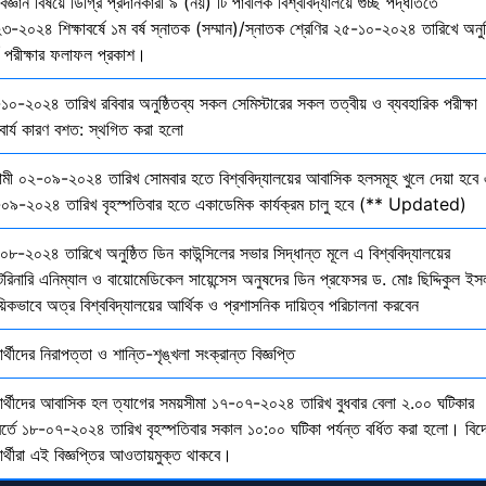
বিজ্ঞান বিষয়ে ডিগ্রি প্রদানকারী ৯ (নয়) টি পাবলিক বিশ্ববিদ্যালয়ে গুচ্ছ পদ্ধতিতে
৩-২০২৪ শিক্ষাবর্ষে ১ম বর্ষ স্নাতক (সম্মান)/স্নাতক শ্রেণির ২৫-১০-২০২৪ তারিখে অনুষ
তি পরীক্ষার ফলাফল প্রকাশ।
১০-২০২৪ তারিখ রবিবার অনুষ্ঠিতব্য সকল সেমিস্টারের সকল তত্বীয় ও ব্যবহারিক পরীক্ষা
বার্য কারণ বশত: স্থগিত করা হলো
মী ০২-০৯-২০২৪ তারিখ সোমবার হতে বিশ্ববিদ্যালয়ের আবাসিক হলসমূহ খুলে দেয়া হবে 
০৯-২০২৪ তারিখ বৃহস্পতিবার হতে একাডেমিক কার্যক্রম চালু হবে (** Updated)
০৮-২০২৪ তারিখে অনুষ্ঠিত ডিন কাউন্সিলের সভার সিদ্ধান্ত মূলে এ বিশ্ববিদ্যালয়ের
েরিনারি এনিম্যাল ও বায়োমেডিকেল সায়েন্সেস অনুষদের ডিন প্রফেসর ড. মোঃ ছিদ্দিকুল ইস
য়িকভাবে অত্র বিশ্ববিদ্যালয়ের আর্থিক ও প্রশাসনিক দায়িত্ব পরিচালনা করবেন
ষার্থীদের নিরাপত্তা ও শান্তি-শৃঙ্খলা সংক্রান্ত বিজ্ঞপ্তি
্ষার্থীদের আবাসিক হল ত্যাগের সময়সীমা ১৭-০৭-২০২৪ তারিখ বুধবার বেলা ২.০০ ঘটিকার
বর্তে ১৮-০৭-২০২৪ তারিখ বৃহস্পতিবার সকাল ১০:০০ ঘটিকা পর্যন্ত বর্ধিত করা হলো। বিদ
ষার্থীরা এই বিজ্ঞপ্তির আওতায়মুক্ত থাকবে।