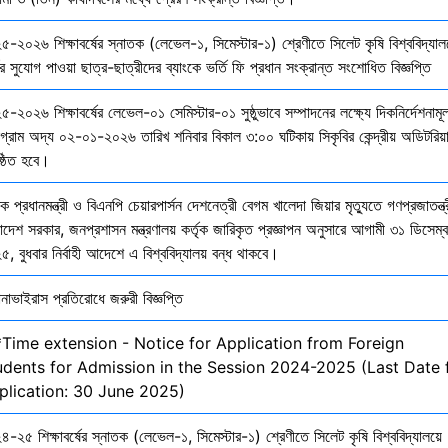
৫-২০২৬ শিক্ষাবর্ষের স্নাতক (লেভেল-১, সিমেস্টার-১) শ্রেণীতে সিলেট কৃষি বিশ্ববিদ্যাল
ির সুযোগ পাওয়া ছাত্র-ছাত্রীদের ব্যাংকে ভর্তি ফি প্রধান সংক্রান্ত সংশোধিত বিজ্ঞপ্তি
-২০২৬ শিক্ষাবর্ষের লেভেল-০১ সেমিস্টার-০১ সুষ্ঠুভাবে সম্পাদনের লক্ষ্যে দিকনির্দেশনাম
োগ্রাম অদ্য ০২-০১-২০২৬ তারিখ শনিবার বিকাল ৩:০০ ঘটিকায় সিকৃবির কেন্দ্রীয় অডিটরিয়
ষ্ঠিত হবে।
ক প্রধানমন্ত্রী ও বিএনপি চেয়ারপার্সন দেশনেত্রী বেগম খালেদা জিয়ার মৃত্যুতে গণপ্রজাতন্ত্
াদেশ সরকার, জনপ্রশাসন মন্ত্রণালয় কর্তৃক জারিকৃত প্রজ্ঞাপন অনুসারে আগামী ৩১ ডিসেম্
, বুধবার নির্বাহী আদেশে এ বিশ্ববিদ্যালয় বন্ধ থাকবে।
নাভাইরাস প্রতিরোধে জরুরী বিজ্ঞপ্তি
*Time extension - Notice for Application from Foreign
udents for Admission in the Session 2024-2025 (Last Date 
plication: 30 June 2025)
-২৫ শিক্ষাবর্ষের স্নাতক (লেভেল-১, সিমেস্টার-১) শ্রেণীতে সিলেট কৃষি বিশ্ববিদ্যালয়ে