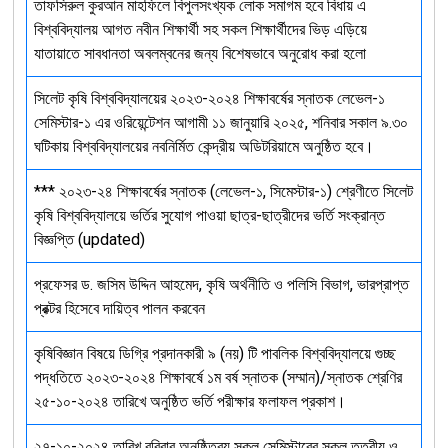
তাফসিরুল কুরআন মাহফিলে বিপুলসংখ্যক লোক সমাগম হবে বিধায় এ
বিশ্ববিদ্যালয় আগত নবীন শিক্ষার্থী সহ সকল শিক্ষার্থীদের ভিড় এড়িয়ে
যাতায়াতে সাবধানতা অবলম্বনের জন্য বিশেষভাবে অনুরোধ করা হলো
সিলেট কৃষি বিশ্ববিদ্যালয়ের ২০২৩-২০২৪ শিক্ষাবর্ষের স্নাতক লেভেল-১
সেমিস্টার-১ এর ওরিয়েন্টেশন আগামী ১১ জানুয়ারি ২০২৫, শনিবার সকাল ৯.৩০
ঘটিকায় বিশ্ববিদ্যালয়ের নবনির্মিত কেন্দ্রীয় অডিটরিয়ামে অনুষ্ঠিত হবে।
*** ২০২৩-২৪ শিক্ষাবর্ষের স্নাতক (লেভেল-১, সিমেস্টার-১) শ্রেণীতে সিলেট
কৃষি বিশ্ববিদ্যালয়ে ভর্তির সুযোগ পাওয়া ছাত্র-ছাত্রীদের ভর্তি সংক্রান্ত
বিজ্ঞপ্তি (updated)
প্রফেসর ড. জসিম উদ্দিন আহমেদ, কৃষি অর্থনীতি ও পলিসি বিভাগ, ভারপ্রাপ্ত
প্রক্টর হিসেবে দায়িত্ব পালন করবেন
কৃষিবিজ্ঞান বিষয়ে ডিগ্রি প্রদানকারী ৯ (নয়) টি পাবলিক বিশ্ববিদ্যালয়ে গুচ্ছ
পদ্ধতিতে ২০২৩-২০২৪ শিক্ষাবর্ষে ১ম বর্ষ স্নাতক (সম্মান)/স্নাতক শ্রেণির
২৫-১০-২০২৪ তারিখে অনুষ্ঠিত ভর্তি পরীক্ষার ফলাফল প্রকাশ।
২৭-১০-২০২৪ তারিখ রবিবার অনুষ্ঠিতব্য সকল সেমিস্টারের সকল তত্বীয় ও