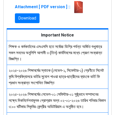
Attachment [ PDF version ] ::
Download
Important Notice
শিক্ষক ও কর্মকর্তাদের এসএসসি হতে সর্বোচ্চ ডিগ্রি পর্যন্ত অর্জিত শুধুমাত্র
সকল সনদের অনুলিপি আগামী ৩ (তিন) কার্যদিবসের মধ্যে প্রেরণ সংক্রান্ত
বিজ্ঞপ্তি।
২০২৫-২০২৬ শিক্ষাবর্ষের স্নাতক (লেভেল-১, সিমেস্টার-১) শ্রেণীতে সিলেট
কৃষি বিশ্ববিদ্যালয়ে ভর্তির সুযোগ পাওয়া ছাত্র-ছাত্রীদের ব্যাংকে ভর্তি ফি
প্রধান সংক্রান্ত সংশোধিত বিজ্ঞপ্তি
২০২৫-২০২৬ শিক্ষাবর্ষের লেভেল-০১ সেমিস্টার-০১ সুষ্ঠুভাবে সম্পাদনের
লক্ষ্যে দিকনির্দেশনামূলক প্রোগ্রাম অদ্য ০২-০১-২০২৬ তারিখ শনিবার বিকাল
৩:০০ ঘটিকায় সিকৃবির কেন্দ্রীয় অডিটরিয়াম এ অনুষ্ঠিত হবে।