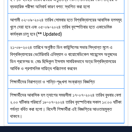
ব্যবহারিক পরীক্ষা অনিবার্য কারণ বশত: স্থগিত করা হলো
আগামী ০২-০৯-২০২৪ তারিখ সোমবার হতে বিশ্ববিদ্যালয়ের আবাসিক হলসমূহ
খুলে দেয়া হবে এবং ০৫-০৯-২০২৪ তারিখ বৃহস্পতিবার হতে একাডেমিক
কার্যক্রম চালু হবে (** Updated)
২১-০৮-২০২৪ তারিখে অনুষ্ঠিত ডিন কাউন্সিলের সভার সিদ্ধান্ত মূলে এ
বিশ্ববিদ্যালয়ের ভেটেরিনারি এনিম্যাল ও বায়োমেডিকেল সায়েন্সেস অনুষদের
ডিন প্রফেসর ড. মোঃ ছিদ্দিকুল ইসলাম সাময়িকভাবে অত্র বিশ্ববিদ্যালয়ের
আর্থিক ও প্রশাসনিক দায়িত্ব পরিচালনা করবেন
শিক্ষার্থীদের নিরাপত্তা ও শান্তি-শৃঙ্খলা সংক্রান্ত বিজ্ঞপ্তি
শিক্ষার্থীদের আবাসিক হল ত্যাগের সময়সীমা ১৭-০৭-২০২৪ তারিখ বুধবার বেলা
২.০০ ঘটিকার পরিবর্তে ১৮-০৭-২০২৪ তারিখ বৃহস্পতিবার সকাল ১০:০০ ঘটিকা
পর্যন্ত বর্ধিত করা হলো। বিদেশী শিক্ষার্থীরা এই বিজ্ঞপ্তির আওতায়মুক্ত
থাকবে।