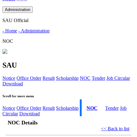
Administration
SAU Official
- Home
- Administration
NOC
SAU
Notice
Office Order
Result
Scholarship
NOC
Tender
Job Circular
Download
Scroll for more menu
Notice
Office Order
Result
Scholarship
NOC
Tender
Job
Circular
Download
NOC Details
<< Back to list