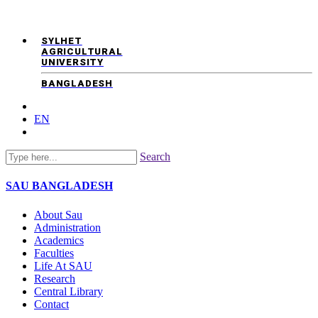
SYLHET
AGRICULTURAL
UNIVERSITY
BANGLADESH
EN
Search
SAU
BANGLADESH
About Sau
Administration
Academics
Faculties
Life At SAU
Research
Central Library
Contact