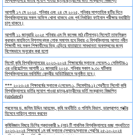
বিশ্ববিদ্যালয়ে ভর্তির সুযোগ পাওয়া ছাত্র-ছাত্রীদের ভর্তি সংক্রান্ত বিজ্ঞপ্তি
আগামী ১৭ মে ২০২৫, শনিবার এবং ২৪ মে ২০২৫, শনিবার সাপ্তাহিক ছুটির দিনে
বিশ্ববিদ্যালয়ের সকল অফিস খোলা থাকবে এবং পূর্ব নির্ধারিত ফাইনাল পরীক্ষার যথারীতি
চালু থাকবে।
আগামী ১১ জানুয়ারি ২০২৫ শনিবার এম সি কলেজ মাঠ (টিলাগড়) সিলেটে তাফসিরুল
কুরআন মাহফিলে বিপুলসংখ্যক লোক সমাগম হবে বিধায় এ বিশ্ববিদ্যালয় আগত নবীন
শিক্ষার্থী সহ সকল শিক্ষার্থীদের ভিড় এড়িয়ে যাতায়াতে সাবধানতা অবলম্বনের জন্য
বিশেষভাবে অনুরোধ করা হলো
সিলেট কৃষি বিশ্ববিদ্যালয়ের ২০২৩-২০২৪ শিক্ষাবর্ষের স্নাতক লেভেল-১ সেমিস্টার-১
এর ওরিয়েন্টেশন আগামী ১১ জানুয়ারি ২০২৫, শনিবার সকাল ৯.৩০ ঘটিকায়
বিশ্ববিদ্যালয়ের নবনির্মিত কেন্দ্রীয় অডিটরিয়ামে অনুষ্ঠিত হবে।
*** ২০২৩-২৪ শিক্ষাবর্ষের স্নাতক (লেভেল-১, সিমেস্টার-১) শ্রেণীতে সিলেট কৃষি
বিশ্ববিদ্যালয়ে ভর্তির সুযোগ পাওয়া ছাত্র-ছাত্রীদের ভর্তি সংক্রান্ত বিজ্ঞপ্তি
(updated)
প্রফেসর ড. জসিম উদ্দিন আহমেদ, কৃষি অর্থনীতি ও পলিসি বিভাগ, ভারপ্রাপ্ত প্রক্টর
হিসেবে দায়িত্ব পালন করবেন
কৃষিবিজ্ঞান বিষয়ে ডিগ্রি প্রদানকারী ৯ (নয়) টি পাবলিক বিশ্ববিদ্যালয়ে গুচ্ছ পদ্ধতিতে
২০২৩-২০২৪ শিক্ষাবর্ষে ১ম বর্ষ স্নাতক (সম্মান)/স্নাতক শ্রেণির ২৫-১০-২০২৪