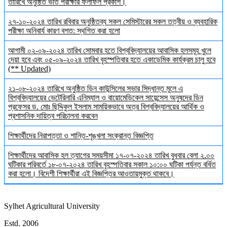
তারিখে অনুষ্ঠিত ভর্তি পরীক্ষার ফলাফল প্রকাশ।
২৭-১০-২০২৪ তারিখ রবিবার অনুষ্ঠিতব্য সকল সেমিস্টারের সকল তত্বীয় ও ব্যবহারিক
পরীক্ষা অনিবার্য কারণ বশত: স্থগিত করা হলো
আগামী ০২-০৯-২০২৪ তারিখ সোমবার হতে বিশ্ববিদ্যালয়ের আবাসিক হলসমূহ খুলে
দেয়া হবে এবং ০৫-০৯-২০২৪ তারিখ বৃহস্পতিবার হতে একাডেমিক কার্যক্রম চালু হবে
(** Updated)
২১-০৮-২০২৪ তারিখে অনুষ্ঠিত ডিন কাউন্সিলের সভার সিদ্ধান্ত মূলে এ
বিশ্ববিদ্যালয়ের ভেটেরিনারি এনিম্যাল ও বায়োমেডিকেল সায়েন্সেস অনুষদের ডিন
প্রফেসর ড. মোঃ ছিদ্দিকুল ইসলাম সাময়িকভাবে অত্র বিশ্ববিদ্যালয়ের আর্থিক ও
প্রশাসনিক দায়িত্ব পরিচালনা করবেন
শিক্ষার্থীদের নিরাপত্তা ও শান্তি-শৃঙ্খলা সংক্রান্ত বিজ্ঞপ্তি
শিক্ষার্থীদের আবাসিক হল ত্যাগের সময়সীমা ১৭-০৭-২০২৪ তারিখ বুধবার বেলা ২.০০
ঘটিকার পরিবর্তে ১৮-০৭-২০২৪ তারিখ বৃহস্পতিবার সকাল ১০:০০ ঘটিকা পর্যন্ত বর্ধিত
করা হলো। বিদেশী শিক্ষার্থীরা এই বিজ্ঞপ্তির আওতায়মুক্ত থাকবে।
Sylhet Agricultural University
Estd. 2006