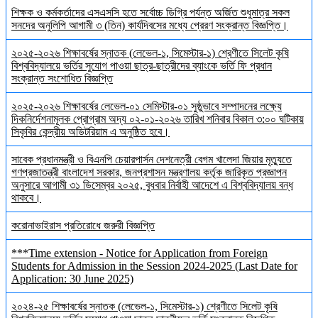
শিক্ষক ও কর্মকর্তাদের এসএসসি হতে সর্বোচ্চ ডিগ্রি পর্যন্ত অর্জিত শুধুমাত্র সকল
সনদের অনুলিপি আগামী ৩ (তিন) কার্যদিবসের মধ্যে প্রেরণ সংক্রান্ত বিজ্ঞপ্তি।
২০২৫-২০২৬ শিক্ষাবর্ষের স্নাতক (লেভেল-১, সিমেস্টার-১) শ্রেণীতে সিলেট কৃষি
বিশ্ববিদ্যালয়ে ভর্তির সুযোগ পাওয়া ছাত্র-ছাত্রীদের ব্যাংকে ভর্তি ফি প্রধান
সংক্রান্ত সংশোধিত বিজ্ঞপ্তি
২০২৫-২০২৬ শিক্ষাবর্ষের লেভেল-০১ সেমিস্টার-০১ সুষ্ঠুভাবে সম্পাদনের লক্ষ্যে
দিকনির্দেশনামূলক প্রোগ্রাম অদ্য ০২-০১-২০২৬ তারিখ শনিবার বিকাল ৩:০০ ঘটিকায়
সিকৃবির কেন্দ্রীয় অডিটরিয়াম এ অনুষ্ঠিত হবে।
সাবেক প্রধানমন্ত্রী ও বিএনপি চেয়ারপার্সন দেশনেত্রী বেগম খালেদা জিয়ার মৃত্যুতে
গণপ্রজাতন্ত্রী বাংলাদেশ সরকার, জনপ্রশাসন মন্ত্রণালয় কর্তৃক জারিকৃত প্রজ্ঞাপন
অনুসারে আগামী ৩১ ডিসেম্বর ২০২৫, বুধবার নির্বাহী আদেশে এ বিশ্ববিদ্যালয় বন্ধ
থাকবে।
করোনাভাইরাস প্রতিরোধে জরুরী বিজ্ঞপ্তি
***Time extension - Notice for Application from Foreign
Students for Admission in the Session 2024-2025 (Last Date for
Application: 30 June 2025)
২০২৪-২৫ শিক্ষাবর্ষের স্নাতক (লেভেল-১, সিমেস্টার-১) শ্রেণীতে সিলেট কৃষি