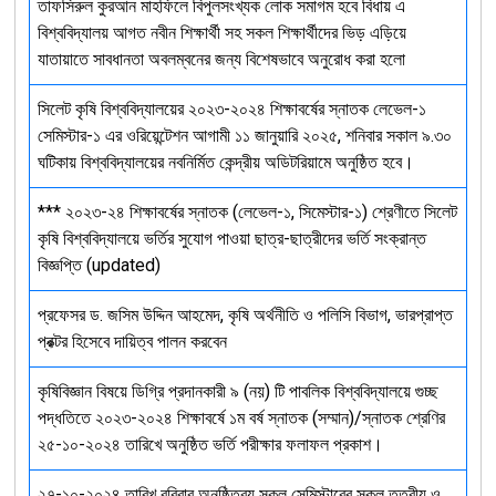
তাফসিরুল কুরআন মাহফিলে বিপুলসংখ্যক লোক সমাগম হবে বিধায় এ
বিশ্ববিদ্যালয় আগত নবীন শিক্ষার্থী সহ সকল শিক্ষার্থীদের ভিড় এড়িয়ে
যাতায়াতে সাবধানতা অবলম্বনের জন্য বিশেষভাবে অনুরোধ করা হলো
সিলেট কৃষি বিশ্ববিদ্যালয়ের ২০২৩-২০২৪ শিক্ষাবর্ষের স্নাতক লেভেল-১
সেমিস্টার-১ এর ওরিয়েন্টেশন আগামী ১১ জানুয়ারি ২০২৫, শনিবার সকাল ৯.৩০
ঘটিকায় বিশ্ববিদ্যালয়ের নবনির্মিত কেন্দ্রীয় অডিটরিয়ামে অনুষ্ঠিত হবে।
*** ২০২৩-২৪ শিক্ষাবর্ষের স্নাতক (লেভেল-১, সিমেস্টার-১) শ্রেণীতে সিলেট
কৃষি বিশ্ববিদ্যালয়ে ভর্তির সুযোগ পাওয়া ছাত্র-ছাত্রীদের ভর্তি সংক্রান্ত
বিজ্ঞপ্তি (updated)
প্রফেসর ড. জসিম উদ্দিন আহমেদ, কৃষি অর্থনীতি ও পলিসি বিভাগ, ভারপ্রাপ্ত
প্রক্টর হিসেবে দায়িত্ব পালন করবেন
কৃষিবিজ্ঞান বিষয়ে ডিগ্রি প্রদানকারী ৯ (নয়) টি পাবলিক বিশ্ববিদ্যালয়ে গুচ্ছ
পদ্ধতিতে ২০২৩-২০২৪ শিক্ষাবর্ষে ১ম বর্ষ স্নাতক (সম্মান)/স্নাতক শ্রেণির
২৫-১০-২০২৪ তারিখে অনুষ্ঠিত ভর্তি পরীক্ষার ফলাফল প্রকাশ।
২৭-১০-২০২৪ তারিখ রবিবার অনুষ্ঠিতব্য সকল সেমিস্টারের সকল তত্বীয় ও