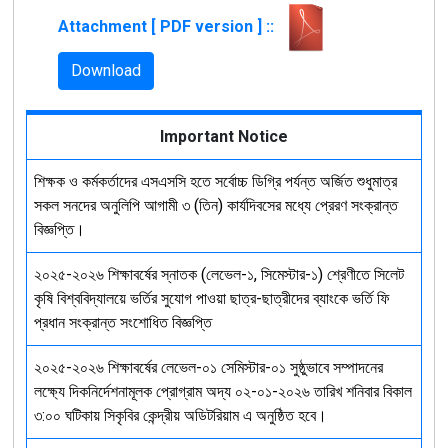
Attachment [ PDF version ] ::
Download
Important Notice
শিক্ষক ও কর্মকর্তাদের এসএসসি হতে সর্বোচ্চ ডিগ্রি পর্যন্ত অর্জিত শুধুমাত্র
সকল সনদের অনুলিপি আগামী ৩ (তিন) কার্যদিবসের মধ্যে প্রেরণ সংক্রান্ত
বিজ্ঞপ্তি।
২০২৫-২০২৬ শিক্ষাবর্ষের স্নাতক (লেভেল-১, সিমেস্টার-১) শ্রেণীতে সিলেট
কৃষি বিশ্ববিদ্যালয়ে ভর্তির সুযোগ পাওয়া ছাত্র-ছাত্রীদের ব্যাংকে ভর্তি ফি
প্রধান সংক্রান্ত সংশোধিত বিজ্ঞপ্তি
২০২৫-২০২৬ শিক্ষাবর্ষের লেভেল-০১ সেমিস্টার-০১ সুষ্ঠুভাবে সম্পাদনের
লক্ষ্যে দিকনির্দেশনামূলক প্রোগ্রাম অদ্য ০২-০১-২০২৬ তারিখ শনিবার বিকাল
৩:০০ ঘটিকায় সিকৃবির কেন্দ্রীয় অডিটরিয়াম এ অনুষ্ঠিত হবে।