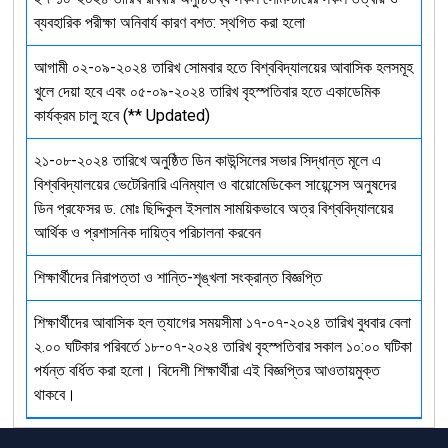
ব্যবহারিক পরীক্ষা অনিবার্য কারণ বশত: স্থগিত করা হলো
আগামী ০২-০৯-২০২৪ তারিখ সোমবার হতে বিশ্ববিদ্যালয়ের আবাসিক হলসমূহ
খুলে দেয়া হবে এবং ০৫-০৯-২০২৪ তারিখ বৃহস্পতিবার হতে একাডেমিক
কার্যক্রম চালু হবে (** Updated)
২১-০৮-২০২৪ তারিখে অনুষ্ঠিত ডিন কাউন্সিলের সভার সিদ্ধান্ত মূলে এ
বিশ্ববিদ্যালয়ের ভেটেরিনারি এনিম্যাল ও বায়োমেডিকেল সায়েন্সেস অনুষদের
ডিন প্রফেসর ড. মোঃ ছিদ্দিকুল ইসলাম সাময়িকভাবে অত্র বিশ্ববিদ্যালয়ের
আর্থিক ও প্রশাসনিক দায়িত্ব পরিচালনা করবেন
শিক্ষার্থীদের নিরাপত্তা ও শান্তি-শৃঙ্খলা সংক্রান্ত বিজ্ঞপ্তি
শিক্ষার্থীদের আবাসিক হল ত্যাগের সময়সীমা ১৭-০৭-২০২৪ তারিখ বুধবার বেলা
২.০০ ঘটিকার পরিবর্তে ১৮-০৭-২০২৪ তারিখ বৃহস্পতিবার সকাল ১০:০০ ঘটিকা
পর্যন্ত বর্ধিত করা হলো। বিদেশী শিক্ষার্থীরা এই বিজ্ঞপ্তির আওতায়মুক্ত
থাকবে।