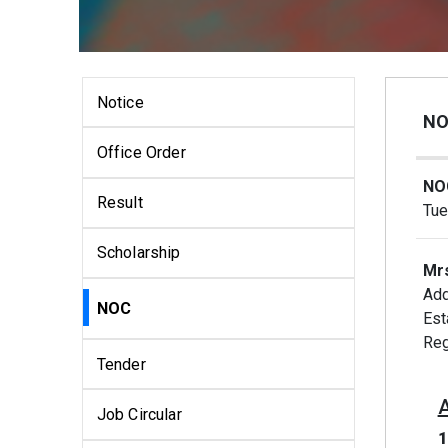
Notice
NO
Office Order
NOC
Result
Tue
Scholarship
Mrs
Add
NOC
Est
Reg
Tender
Job Circular
1