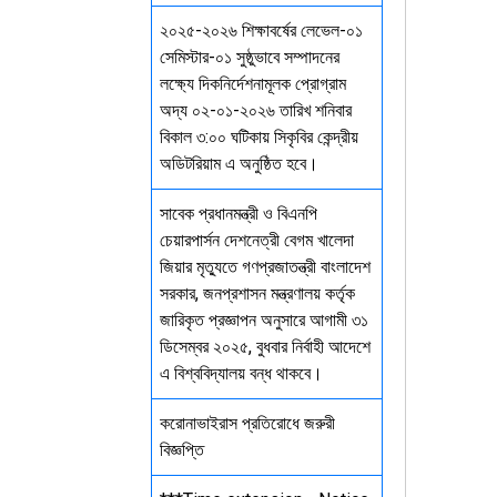
২০২৫-২০২৬ শিক্ষাবর্ষের লেভেল-০১
সেমিস্টার-০১ সুষ্ঠুভাবে সম্পাদনের
লক্ষ্যে দিকনির্দেশনামূলক প্রোগ্রাম
অদ্য ০২-০১-২০২৬ তারিখ শনিবার
বিকাল ৩:০০ ঘটিকায় সিকৃবির কেন্দ্রীয়
অডিটরিয়াম এ অনুষ্ঠিত হবে।
সাবেক প্রধানমন্ত্রী ও বিএনপি
চেয়ারপার্সন দেশনেত্রী বেগম খালেদা
জিয়ার মৃত্যুতে গণপ্রজাতন্ত্রী বাংলাদেশ
সরকার, জনপ্রশাসন মন্ত্রণালয় কর্তৃক
জারিকৃত প্রজ্ঞাপন অনুসারে আগামী ৩১
ডিসেম্বর ২০২৫, বুধবার নির্বাহী আদেশে
এ বিশ্ববিদ্যালয় বন্ধ থাকবে।
করোনাভাইরাস প্রতিরোধে জরুরী
বিজ্ঞপ্তি