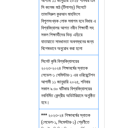
আগামী ১১ জানুয়ারি ২০২৫ শনিবার এম
সি কলেজ মাঠ (টিলাগড়) সিলেটে
তাফসিরুল কুরআন মাহফিলে
বিপুলসংখ্যক লোক সমাগম হবে বিধায় এ
বিশ্ববিদ্যালয় আগত নবীন শিক্ষার্থী সহ
সকল শিক্ষার্থীদের ভিড় এড়িয়ে
যাতায়াতে সাবধানতা অবলম্বনের জন্য
বিশেষভাবে অনুরোধ করা হলো
সিলেট কৃষি বিশ্ববিদ্যালয়ের
২০২৩-২০২৪ শিক্ষাবর্ষের স্নাতক
লেভেল-১ সেমিস্টার-১ এর ওরিয়েন্টেশন
আগামী ১১ জানুয়ারি ২০২৫, শনিবার
সকাল ৯.৩০ ঘটিকায় বিশ্ববিদ্যালয়ের
নবনির্মিত কেন্দ্রীয় অডিটরিয়ামে অনুষ্ঠিত
হবে।
*** ২০২৩-২৪ শিক্ষাবর্ষের স্নাতক
(লেভেল-১, সিমেস্টার-১) শ্রেণীতে