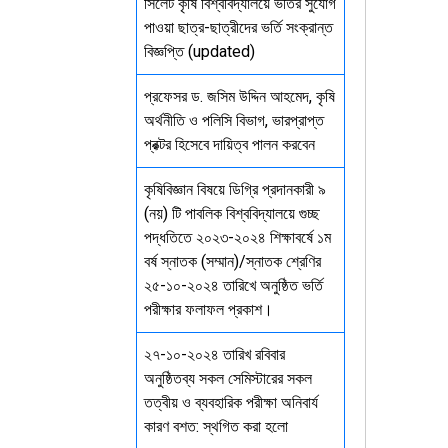
সিলেট কৃষি বিশ্ববিদ্যালয়ে ভর্তির সুযোগ
পাওয়া ছাত্র-ছাত্রীদের ভর্তি সংক্রান্ত
বিজ্ঞপ্তি (updated)
প্রফেসর ড. জসিম উদ্দিন আহমেদ, কৃষি
অর্থনীতি ও পলিসি বিভাগ, ভারপ্রাপ্ত
প্রক্টর হিসেবে দায়িত্ব পালন করবেন
কৃষিবিজ্ঞান বিষয়ে ডিগ্রি প্রদানকারী ৯
(নয়) টি পাবলিক বিশ্ববিদ্যালয়ে গুচ্ছ
পদ্ধতিতে ২০২৩-২০২৪ শিক্ষাবর্ষে ১ম
বর্ষ স্নাতক (সম্মান)/স্নাতক শ্রেণির
২৫-১০-২০২৪ তারিখে অনুষ্ঠিত ভর্তি
পরীক্ষার ফলাফল প্রকাশ।
২৭-১০-২০২৪ তারিখ রবিবার
অনুষ্ঠিতব্য সকল সেমিস্টারের সকল
তত্বীয় ও ব্যবহারিক পরীক্ষা অনিবার্য
কারণ বশত: স্থগিত করা হলো