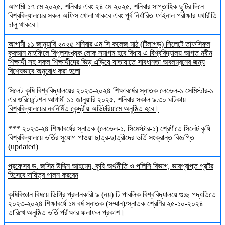
আগামী ১৭ মে ২০২৫, শনিবার এবং ২৪ মে ২০২৫, শনিবার সাপ্তাহিক ছুটির দিনে
বিশ্ববিদ্যালয়ের সকল অফিস খোলা থাকবে এবং পূর্ব নির্ধারিত ফাইনাল পরীক্ষার যথারীতি
চালু থাকবে।
আগামী ১১ জানুয়ারি ২০২৫ শনিবার এম সি কলেজ মাঠ (টিলাগড়) সিলেটে তাফসিরুল
কুরআন মাহফিলে বিপুলসংখ্যক লোক সমাগম হবে বিধায় এ বিশ্ববিদ্যালয় আগত নবীন
শিক্ষার্থী সহ সকল শিক্ষার্থীদের ভিড় এড়িয়ে যাতায়াতে সাবধানতা অবলম্বনের জন্য
বিশেষভাবে অনুরোধ করা হলো
সিলেট কৃষি বিশ্ববিদ্যালয়ের ২০২৩-২০২৪ শিক্ষাবর্ষের স্নাতক লেভেল-১ সেমিস্টার-১
এর ওরিয়েন্টেশন আগামী ১১ জানুয়ারি ২০২৫, শনিবার সকাল ৯.৩০ ঘটিকায়
বিশ্ববিদ্যালয়ের নবনির্মিত কেন্দ্রীয় অডিটরিয়ামে অনুষ্ঠিত হবে।
*** ২০২৩-২৪ শিক্ষাবর্ষের স্নাতক (লেভেল-১, সিমেস্টার-১) শ্রেণীতে সিলেট কৃষি
বিশ্ববিদ্যালয়ে ভর্তির সুযোগ পাওয়া ছাত্র-ছাত্রীদের ভর্তি সংক্রান্ত বিজ্ঞপ্তি
(updated)
প্রফেসর ড. জসিম উদ্দিন আহমেদ, কৃষি অর্থনীতি ও পলিসি বিভাগ, ভারপ্রাপ্ত প্রক্টর
হিসেবে দায়িত্ব পালন করবেন
কৃষিবিজ্ঞান বিষয়ে ডিগ্রি প্রদানকারী ৯ (নয়) টি পাবলিক বিশ্ববিদ্যালয়ে গুচ্ছ পদ্ধতিতে
২০২৩-২০২৪ শিক্ষাবর্ষে ১ম বর্ষ স্নাতক (সম্মান)/স্নাতক শ্রেণির ২৫-১০-২০২৪
তারিখে অনুষ্ঠিত ভর্তি পরীক্ষার ফলাফল প্রকাশ।