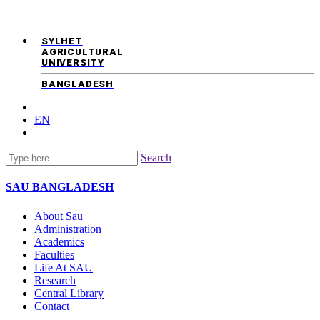
SYLHET
AGRICULTURAL
UNIVERSITY
BANGLADESH
EN
Search
SAU
BANGLADESH
About Sau
Administration
Academics
Faculties
Life At SAU
Research
Central Library
Contact