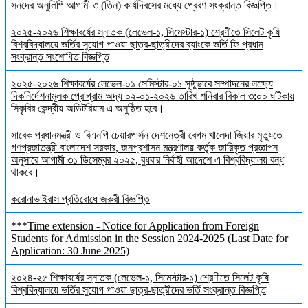
সনদের অনুলিপি আগামী ৩ (তিন) কার্যদিবসের মধ্যে প্রেরণ সংক্রান্ত বিজ্ঞপ্তি।
২০২৫-২০২৬ শিক্ষাবর্ষের স্নাতক (লেভেল-১, সিমেস্টার-১) শ্রেণীতে সিলেট কৃষি
বিশ্ববিদ্যালয়ে ভর্তির সুযোগ পাওয়া ছাত্র-ছাত্রীদের ব্যাংকে ভর্তি ফি প্রধান
সংক্রান্ত সংশোধিত বিজ্ঞপ্তি
২০২৫-২০২৬ শিক্ষাবর্ষের লেভেল-০১ সেমিস্টার-০১ সুষ্ঠুভাবে সম্পাদনের লক্ষ্যে
দিকনির্দেশনামূলক প্রোগ্রাম অদ্য ০২-০১-২০২৬ তারিখ শনিবার বিকাল ৩:০০ ঘটিকায়
সিকৃবির কেন্দ্রীয় অডিটরিয়াম এ অনুষ্ঠিত হবে।
সাবেক প্রধানমন্ত্রী ও বিএনপি চেয়ারপার্সন দেশনেত্রী বেগম খালেদা জিয়ার মৃত্যুতে
গণপ্রজাতন্ত্রী বাংলাদেশ সরকার, জনপ্রশাসন মন্ত্রণালয় কর্তৃক জারিকৃত প্রজ্ঞাপন
অনুসারে আগামী ৩১ ডিসেম্বর ২০২৫, বুধবার নির্বাহী আদেশে এ বিশ্ববিদ্যালয় বন্ধ
থাকবে।
করোনাভাইরাস প্রতিরোধে জরুরী বিজ্ঞপ্তি
***Time extension - Notice for Application from Foreign
Students for Admission in the Session 2024-2025 (Last Date for
Application: 30 June 2025)
২০২৪-২৫ শিক্ষাবর্ষের স্নাতক (লেভেল-১, সিমেস্টার-১) শ্রেণীতে সিলেট কৃষি
বিশ্ববিদ্যালয়ে ভর্তির সুযোগ পাওয়া ছাত্র-ছাত্রীদের ভর্তি সংক্রান্ত বিজ্ঞপ্তি