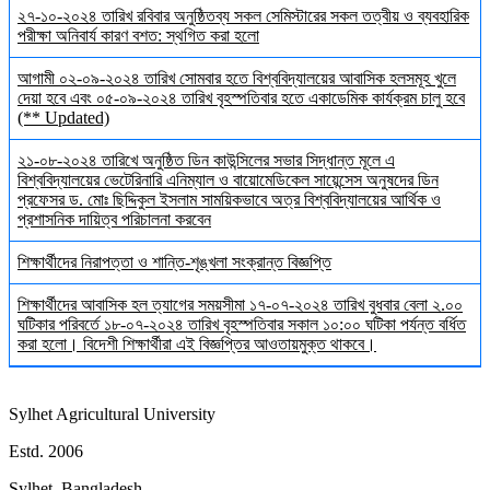
২৭-১০-২০২৪ তারিখ রবিবার অনুষ্ঠিতব্য সকল সেমিস্টারের সকল তত্বীয় ও ব্যবহারিক
পরীক্ষা অনিবার্য কারণ বশত: স্থগিত করা হলো
আগামী ০২-০৯-২০২৪ তারিখ সোমবার হতে বিশ্ববিদ্যালয়ের আবাসিক হলসমূহ খুলে
দেয়া হবে এবং ০৫-০৯-২০২৪ তারিখ বৃহস্পতিবার হতে একাডেমিক কার্যক্রম চালু হবে
(** Updated)
২১-০৮-২০২৪ তারিখে অনুষ্ঠিত ডিন কাউন্সিলের সভার সিদ্ধান্ত মূলে এ
বিশ্ববিদ্যালয়ের ভেটেরিনারি এনিম্যাল ও বায়োমেডিকেল সায়েন্সেস অনুষদের ডিন
প্রফেসর ড. মোঃ ছিদ্দিকুল ইসলাম সাময়িকভাবে অত্র বিশ্ববিদ্যালয়ের আর্থিক ও
প্রশাসনিক দায়িত্ব পরিচালনা করবেন
শিক্ষার্থীদের নিরাপত্তা ও শান্তি-শৃঙ্খলা সংক্রান্ত বিজ্ঞপ্তি
শিক্ষার্থীদের আবাসিক হল ত্যাগের সময়সীমা ১৭-০৭-২০২৪ তারিখ বুধবার বেলা ২.০০
ঘটিকার পরিবর্তে ১৮-০৭-২০২৪ তারিখ বৃহস্পতিবার সকাল ১০:০০ ঘটিকা পর্যন্ত বর্ধিত
করা হলো। বিদেশী শিক্ষার্থীরা এই বিজ্ঞপ্তির আওতায়মুক্ত থাকবে।
Sylhet Agricultural University
Estd. 2006
Sylhet, Bangladesh