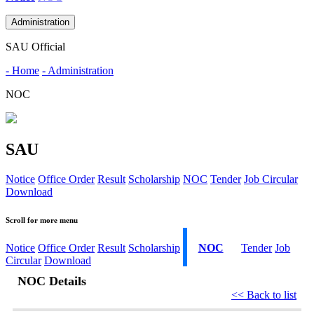
Administration
SAU Official
- Home
- Administration
NOC
SAU
Notice
Office Order
Result
Scholarship
NOC
Tender
Job Circular
Download
Scroll for more menu
Notice
Office Order
Result
Scholarship
NOC
Tender
Job
Circular
Download
NOC Details
<< Back to list