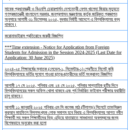
সাবেক প্রধানমন্ত্রী ও বিএনপি চেয়ারপার্সন দেশনেত্রী বেগম খালেদা জিয়ার মৃত্যুতে
গণপ্রজাতন্ত্রী বাংলাদেশ সরকার, জনপ্রশাসন মন্ত্রণালয় কর্তৃক জারিকৃত প্রজ্ঞাপন
অনুসারে আগামী ৩১ ডিসেম্বর ২০২৫, বুধবার নির্বাহী আদেশে এ বিশ্ববিদ্যালয় বন্ধ
থাকবে।
করোনাভাইরাস প্রতিরোধে জরুরী বিজ্ঞপ্তি
***Time extension - Notice for Application from Foreign
Students for Admission in the Session 2024-2025 (Last Date for
Application: 30 June 2025)
২০২৪-২৫ শিক্ষাবর্ষের স্নাতক (লেভেল-১, সিমেস্টার-১) শ্রেণীতে সিলেট কৃষি
বিশ্ববিদ্যালয়ে ভর্তির সুযোগ পাওয়া ছাত্র-ছাত্রীদের ভর্তি সংক্রান্ত বিজ্ঞপ্তি
আগামী ১৭ মে ২০২৫, শনিবার এবং ২৪ মে ২০২৫, শনিবার সাপ্তাহিক ছুটির দিনে
বিশ্ববিদ্যালয়ের সকল অফিস খোলা থাকবে এবং পূর্ব নির্ধারিত ফাইনাল পরীক্ষার যথারীতি
চালু থাকবে।
আগামী ১১ জানুয়ারি ২০২৫ শনিবার এম সি কলেজ মাঠ (টিলাগড়) সিলেটে তাফসিরুল
কুরআন মাহফিলে বিপুলসংখ্যক লোক সমাগম হবে বিধায় এ বিশ্ববিদ্যালয় আগত নবীন
শিক্ষার্থী সহ সকল শিক্ষার্থীদের ভিড় এড়িয়ে যাতায়াতে সাবধানতা অবলম্বনের জন্য
বিশেষভাবে অনুরোধ করা হলো