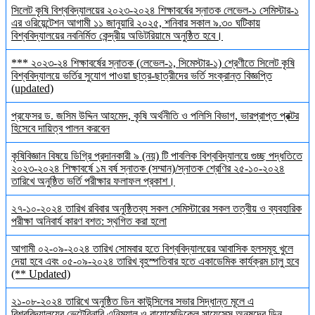
সিলেট কৃষি বিশ্ববিদ্যালয়ের ২০২৩-২০২৪ শিক্ষাবর্ষের স্নাতক লেভেল-১ সেমিস্টার-১
এর ওরিয়েন্টেশন আগামী ১১ জানুয়ারি ২০২৫, শনিবার সকাল ৯.৩০ ঘটিকায়
বিশ্ববিদ্যালয়ের নবনির্মিত কেন্দ্রীয় অডিটরিয়ামে অনুষ্ঠিত হবে।
*** ২০২৩-২৪ শিক্ষাবর্ষের স্নাতক (লেভেল-১, সিমেস্টার-১) শ্রেণীতে সিলেট কৃষি
বিশ্ববিদ্যালয়ে ভর্তির সুযোগ পাওয়া ছাত্র-ছাত্রীদের ভর্তি সংক্রান্ত বিজ্ঞপ্তি
(updated)
প্রফেসর ড. জসিম উদ্দিন আহমেদ, কৃষি অর্থনীতি ও পলিসি বিভাগ, ভারপ্রাপ্ত প্রক্টর
হিসেবে দায়িত্ব পালন করবেন
কৃষিবিজ্ঞান বিষয়ে ডিগ্রি প্রদানকারী ৯ (নয়) টি পাবলিক বিশ্ববিদ্যালয়ে গুচ্ছ পদ্ধতিতে
২০২৩-২০২৪ শিক্ষাবর্ষে ১ম বর্ষ স্নাতক (সম্মান)/স্নাতক শ্রেণির ২৫-১০-২০২৪
তারিখে অনুষ্ঠিত ভর্তি পরীক্ষার ফলাফল প্রকাশ।
২৭-১০-২০২৪ তারিখ রবিবার অনুষ্ঠিতব্য সকল সেমিস্টারের সকল তত্বীয় ও ব্যবহারিক
পরীক্ষা অনিবার্য কারণ বশত: স্থগিত করা হলো
আগামী ০২-০৯-২০২৪ তারিখ সোমবার হতে বিশ্ববিদ্যালয়ের আবাসিক হলসমূহ খুলে
দেয়া হবে এবং ০৫-০৯-২০২৪ তারিখ বৃহস্পতিবার হতে একাডেমিক কার্যক্রম চালু হবে
(** Updated)
২১-০৮-২০২৪ তারিখে অনুষ্ঠিত ডিন কাউন্সিলের সভার সিদ্ধান্ত মূলে এ
বিশ্ববিদ্যালয়ের ভেটেরিনারি এনিম্যাল ও বায়োমেডিকেল সায়েন্সেস অনুষদের ডিন