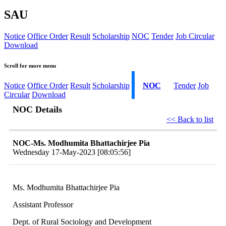
SAU
Notice
Office Order
Result
Scholarship
NOC
Tender
Job Circular
Download
Scroll for more menu
Notice
Office Order
Result
Scholarship
NOC
Tender
Job
Circular
Download
NOC Details
<< Back to list
NOC-Ms. Modhumita Bhattachirjee Pia
Wednesday 17-May-2023 [08:05:56]
Ms. Modhumita Bhattachirjee Pia
Assistant Professor
Dept. of Rural Sociology and Development