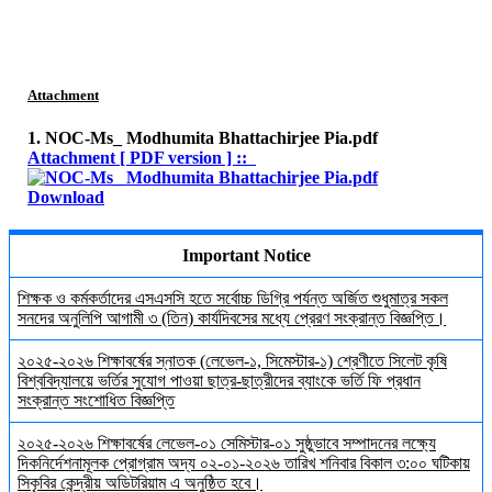
Attachment
1. NOC-Ms_ Modhumita Bhattachirjee Pia.pdf
Attachment [ PDF version ] ::
Download
Important Notice
শিক্ষক ও কর্মকর্তাদের এসএসসি হতে সর্বোচ্চ ডিগ্রি পর্যন্ত অর্জিত শুধুমাত্র সকল
সনদের অনুলিপি আগামী ৩ (তিন) কার্যদিবসের মধ্যে প্রেরণ সংক্রান্ত বিজ্ঞপ্তি।
২০২৫-২০২৬ শিক্ষাবর্ষের স্নাতক (লেভেল-১, সিমেস্টার-১) শ্রেণীতে সিলেট কৃষি
বিশ্ববিদ্যালয়ে ভর্তির সুযোগ পাওয়া ছাত্র-ছাত্রীদের ব্যাংকে ভর্তি ফি প্রধান
সংক্রান্ত সংশোধিত বিজ্ঞপ্তি
২০২৫-২০২৬ শিক্ষাবর্ষের লেভেল-০১ সেমিস্টার-০১ সুষ্ঠুভাবে সম্পাদনের লক্ষ্যে
দিকনির্দেশনামূলক প্রোগ্রাম অদ্য ০২-০১-২০২৬ তারিখ শনিবার বিকাল ৩:০০ ঘটিকায়
সিকৃবির কেন্দ্রীয় অডিটরিয়াম এ অনুষ্ঠিত হবে।