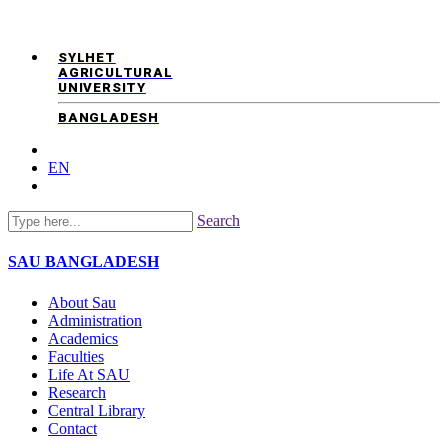
SYLHET
AGRICULTURAL
UNIVERSITY
BANGLADESH
EN
Search
SAU
BANGLADESH
About Sau
Administration
Academics
Faculties
Life At SAU
Research
Central Library
Contact