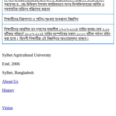
প্রফেসর ড. মোঃ ছিদ্দিকুল ইসলাম সাময়িকভাবে অত্র বিশ্ববিদ্যালয়ের আর্থিক ও
প্রশাসনিক দায়িত্ব পরিচালনা করবেন
শিক্ষার্থীদের নিরাপত্তা ও শান্তি-শৃঙ্খলা সংক্রান্ত বিজ্ঞপ্তি
শিক্ষার্থীদের আবাসিক হল ত্যাগের সময়সীমা ১৭-০৭-২০২৪ তারিখ বুধবার বেলা ২.০০
ঘটিকার পরিবর্তে ১৮-০৭-২০২৪ তারিখ বৃহস্পতিবার সকাল ১০:০০ ঘটিকা পর্যন্ত বর্ধিত
করা হলো। বিদেশী শিক্ষার্থীরা এই বিজ্ঞপ্তির আওতায়মুক্ত থাকবে।
Sylhet Agricultural University
Estd. 2006
Sylhet, Bangladesh
About Us
History
Vision