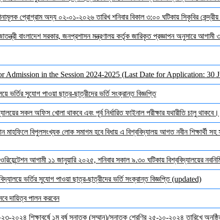
দেশনামূলক প্রোগ্রাম অদ্য ০২-০১-২০২৬ তারিখ শনিবার বিকাল ৩:০০ ঘটিকায় সিকৃবির কেন্দ্রীয
জাতন্ত্রী বাংলাদেশ সরকার, জনপ্রশাসন মন্ত্রণালয় কর্তৃক জারিকৃত প্রজ্ঞাপন অনুসারে আগামী
or Admission in the Session 2024-2025 (Last Date for Application: 30 
ে ভর্তির সুযোগ পাওয়া ছাত্র-ছাত্রীদের ভর্তি সংক্রান্ত বিজ্ঞপ্তি
ালয়ের সকল অফিস খোলা থাকবে এবং পূর্ব নির্ধারিত ফাইনাল পরীক্ষার যথারীতি চালু থাকবে।
মাহফিলে বিপুলসংখ্যক লোক সমাগম হবে বিধায় এ বিশ্ববিদ্যালয় আগত নবীন শিক্ষার্থী সহ সক
ওরিয়েন্টেশন আগামী ১১ জানুয়ারি ২০২৫, শনিবার সকাল ৯.৩০ ঘটিকায় বিশ্ববিদ্যালয়ের নবনির্মি
দ্যালয়ে ভর্তির সুযোগ পাওয়া ছাত্র-ছাত্রীদের ভর্তি সংক্রান্ত বিজ্ঞপ্তি (updated)
েবে দায়িত্ব পালন করবেন
 ২০২৩-২০২৪ শিক্ষাবর্ষে ১ম বর্ষ স্নাতক (সম্মান)/স্নাতক শ্রেণির ২৫-১০-২০২৪ তারিখে অনুষ্