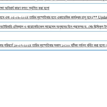
ক্ষা অনিবার্য কারণ বশত: স্থগিত করা হলো
হবে এবং ০৫-০৯-২০২৪ তারিখ বৃহস্পতিবার হতে একাডেমিক কার্যক্রম চালু হবে (** Upda
 ভেটেরিনারি এনিম্যাল ও বায়োমেডিকেল সায়েন্সেস অনুষদের ডিন প্রফেসর ড. মোঃ ছিদ্দিকুল 
র পরিবর্তে ১৮-০৭-২০২৪ তারিখ বৃহস্পতিবার সকাল ১০:০০ ঘটিকা পর্যন্ত বর্ধিত করা হলো। ব