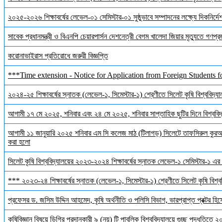
২০২৫-২০২৬ শিক্ষাবর্ষের লেভেল-০১ সেমিস্টার-০১ সুষ্ঠুভাবে সম্পাদনের লক্ষ্যে দিকনির্
সাবেক প্রধানমন্ত্রী ও বিএনপি চেয়ারপার্সন দেশনেত্রী বেগম খালেদা জিয়ার মৃত্যুতে গণপ্র
করোনাভাইরাস প্রতিরোধে জরুরী বিজ্ঞপ্তি
***Time extension - Notice for Application from Foreign Students f
২০২৪-২৫ শিক্ষাবর্ষের স্নাতক (লেভেল-১, সিমেস্টার-১) শ্রেণীতে সিলেট কৃষি বিশ্ববিদ্যালয়
আগামী ১৭ মে ২০২৫, শনিবার এবং ২৪ মে ২০২৫, শনিবার সাপ্তাহিক ছুটির দিনে বিশ্ববিদ্য
আগামী ১১ জানুয়ারি ২০২৫ শনিবার এম সি কলেজ মাঠ (টিলাগড়) সিলেটে তাফসিরুল কুরআন 
করা হলো
সিলেট কৃষি বিশ্ববিদ্যালয়ের ২০২৩-২০২৪ শিক্ষাবর্ষের স্নাতক লেভেল-১ সেমিস্টার-১ এর 
*** ২০২৩-২৪ শিক্ষাবর্ষের স্নাতক (লেভেল-১, সিমেস্টার-১) শ্রেণীতে সিলেট কৃষি বিশ্ববি
প্রফেসর ড. জসিম উদ্দিন আহমেদ, কৃষি অর্থনীতি ও পলিসি বিভাগ, ভারপ্রাপ্ত প্রক্টর হিস
কৃষিবিজ্ঞান বিষয়ে ডিগ্রি প্রদানকারী ৯ (নয়) টি পাবলিক বিশ্ববিদ্যালয়ে গুচ্ছ পদ্ধতিতে