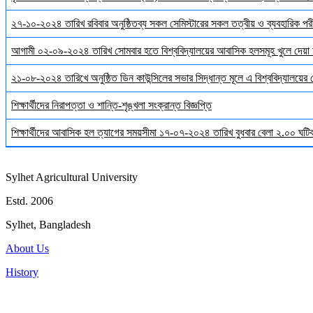
২৭-১০-২০২৪ তারিখ রবিবার অনুষ্ঠিতব্য সকল সেমিস্টারের সকল তত্বীয় ও ব্যবহারিক পরী
আগামী ০২-০৯-২০২৪ তারিখ সোমবার হতে বিশ্ববিদ্যালয়ের আবাসিক হলসমূহ খুলে দেয়া 
২১-০৮-২০২৪ তারিখে অনুষ্ঠিত ডিন কাউন্সিলের সভার সিদ্ধান্ত মূলে এ বিশ্ববিদ্যালয়ের
শিক্ষার্থীদের নিরাপত্তা ও শান্তি-শৃঙ্খলা সংক্রান্ত বিজ্ঞপ্তি
শিক্ষার্থীদের আবাসিক হল ত্যাগের সময়সীমা ১৭-০৭-২০২৪ তারিখ বুধবার বেলা ২.০০ ঘটিকা
Sylhet Agricultural University
Estd. 2006
Sylhet, Bangladesh
About Us
History