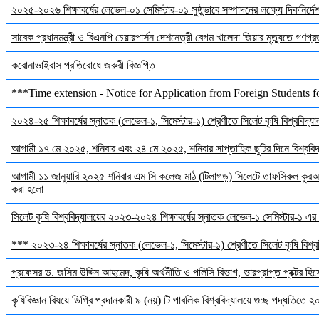
২০২৫-২০২৬ শিক্ষাবর্ষের লেভেল-০১ সেমিস্টার-০১ সুষ্ঠুভাবে সম্পাদনের লক্ষ্যে দিকনির্
সাবেক প্রধানমন্ত্রী ও বিএনপি চেয়ারপার্সন দেশনেত্রী বেগম খালেদা জিয়ার মৃত্যুতে গণপ্র
করোনাভাইরাস প্রতিরোধে জরুরী বিজ্ঞপ্তি
***Time extension - Notice for Application from Foreign Students f
২০২৪-২৫ শিক্ষাবর্ষের স্নাতক (লেভেল-১, সিমেস্টার-১) শ্রেণীতে সিলেট কৃষি বিশ্ববিদ্যালয়
আগামী ১৭ মে ২০২৫, শনিবার এবং ২৪ মে ২০২৫, শনিবার সাপ্তাহিক ছুটির দিনে বিশ্ববিদ্য
আগামী ১১ জানুয়ারি ২০২৫ শনিবার এম সি কলেজ মাঠ (টিলাগড়) সিলেটে তাফসিরুল কুরআন 
করা হলো
সিলেট কৃষি বিশ্ববিদ্যালয়ের ২০২৩-২০২৪ শিক্ষাবর্ষের স্নাতক লেভেল-১ সেমিস্টার-১ এর 
*** ২০২৩-২৪ শিক্ষাবর্ষের স্নাতক (লেভেল-১, সিমেস্টার-১) শ্রেণীতে সিলেট কৃষি বিশ্ববি
প্রফেসর ড. জসিম উদ্দিন আহমেদ, কৃষি অর্থনীতি ও পলিসি বিভাগ, ভারপ্রাপ্ত প্রক্টর হিস
কৃষিবিজ্ঞান বিষয়ে ডিগ্রি প্রদানকারী ৯ (নয়) টি পাবলিক বিশ্ববিদ্যালয়ে গুচ্ছ পদ্ধতিতে