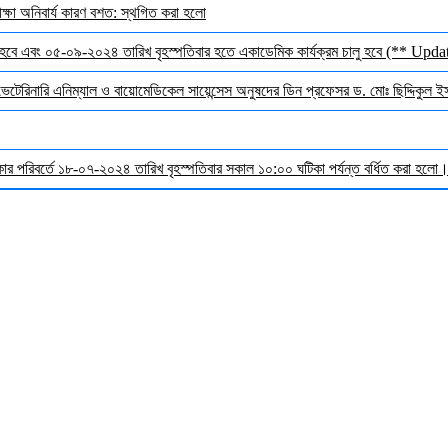
ক্ষা অনিবার্য কারণ বশত: স্থগিত করা হলো
হবে এবং ০৫-০৯-২০২৪ তারিখ বৃহস্পতিবার হতে একাডেমিক কার্যক্রম চালু হবে (** Upda
 ভেটেরিনারি এনিম্যাল ও বায়োমেডিকেল সায়েন্সেস অনুষদের ডিন প্রফেসর ড. মোঃ ছিদ্দিকুল 
র পরিবর্তে ১৮-০৭-২০২৪ তারিখ বৃহস্পতিবার সকাল ১০:০০ ঘটিকা পর্যন্ত বর্ধিত করা হলো। ব