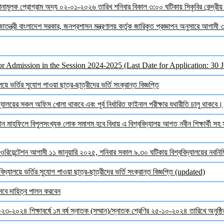
দেশনামূলক প্রোগ্রাম অদ্য ০২-০১-২০২৬ তারিখ শনিবার বিকাল ৩:০০ ঘটিকায় সিকৃবির কেন্দ্রীয
জাতন্ত্রী বাংলাদেশ সরকার, জনপ্রশাসন মন্ত্রণালয় কর্তৃক জারিকৃত প্রজ্ঞাপন অনুসারে আগামী
or Admission in the Session 2024-2025 (Last Date for Application: 30 
ে ভর্তির সুযোগ পাওয়া ছাত্র-ছাত্রীদের ভর্তি সংক্রান্ত বিজ্ঞপ্তি
ালয়ের সকল অফিস খোলা থাকবে এবং পূর্ব নির্ধারিত ফাইনাল পরীক্ষার যথারীতি চালু থাকবে।
মাহফিলে বিপুলসংখ্যক লোক সমাগম হবে বিধায় এ বিশ্ববিদ্যালয় আগত নবীন শিক্ষার্থী সহ সক
ওরিয়েন্টেশন আগামী ১১ জানুয়ারি ২০২৫, শনিবার সকাল ৯.৩০ ঘটিকায় বিশ্ববিদ্যালয়ের নবনির্মি
দ্যালয়ে ভর্তির সুযোগ পাওয়া ছাত্র-ছাত্রীদের ভর্তি সংক্রান্ত বিজ্ঞপ্তি (updated)
েবে দায়িত্ব পালন করবেন
 ২০২৩-২০২৪ শিক্ষাবর্ষে ১ম বর্ষ স্নাতক (সম্মান)/স্নাতক শ্রেণির ২৫-১০-২০২৪ তারিখে অনুষ্