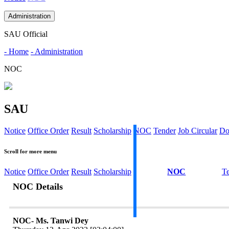
Administration
SAU Official
- Home
- Administration
NOC
SAU
Notice
Office Order
Result
Scholarship
NOC
Tender
Job Circular
Do
Scroll for more menu
Notice
Office Order
Result
Scholarship
NOC
T
NOC Details
NOC- Ms. Tanwi Dey