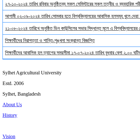
২৭-১০-২০২৪ তারিখ রবিবার অনুষ্ঠিতব্য সকল সেমিস্টারের সকল তত্বীয় ও ব্যবহারিক পরী
আগামী ০২-০৯-২০২৪ তারিখ সোমবার হতে বিশ্ববিদ্যালয়ের আবাসিক হলসমূহ খুলে দেয়া 
২১-০৮-২০২৪ তারিখে অনুষ্ঠিত ডিন কাউন্সিলের সভার সিদ্ধান্ত মূলে এ বিশ্ববিদ্যালয়ের
শিক্ষার্থীদের নিরাপত্তা ও শান্তি-শৃঙ্খলা সংক্রান্ত বিজ্ঞপ্তি
শিক্ষার্থীদের আবাসিক হল ত্যাগের সময়সীমা ১৭-০৭-২০২৪ তারিখ বুধবার বেলা ২.০০ ঘটিকা
Sylhet Agricultural University
Estd. 2006
Sylhet, Bangladesh
About Us
History
Vision