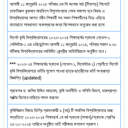
আগামী ১১ জানুয়ারি ২০২৫ শনিবার এম সি কলেজ মাঠ (টিলাগড়) সিলেটে
তাফসিরুল কুরআন মাহফিলে বিপুলসংখ্যক লোক সমাগম হবে বিধায় এ
বিশ্ববিদ্যালয় আগত নবীন শিক্ষার্থী সহ সকল শিক্ষার্থীদের ভিড় এড়িয়ে
যাতায়াতে সাবধানতা অবলম্বনের জন্য বিশেষভাবে অনুরোধ করা হলো
সিলেট কৃষি বিশ্ববিদ্যালয়ের ২০২৩-২০২৪ শিক্ষাবর্ষের স্নাতক লেভেল-১
সেমিস্টার-১ এর ওরিয়েন্টেশন আগামী ১১ জানুয়ারি ২০২৫, শনিবার সকাল ৯.৩০
ঘটিকায় বিশ্ববিদ্যালয়ের নবনির্মিত কেন্দ্রীয় অডিটরিয়ামে অনুষ্ঠিত হবে।
*** ২০২৩-২৪ শিক্ষাবর্ষের স্নাতক (লেভেল-১, সিমেস্টার-১) শ্রেণীতে সিলেট
কৃষি বিশ্ববিদ্যালয়ে ভর্তির সুযোগ পাওয়া ছাত্র-ছাত্রীদের ভর্তি সংক্রান্ত
বিজ্ঞপ্তি (updated)
প্রফেসর ড. জসিম উদ্দিন আহমেদ, কৃষি অর্থনীতি ও পলিসি বিভাগ, ভারপ্রাপ্ত
প্রক্টর হিসেবে দায়িত্ব পালন করবেন
কৃষিবিজ্ঞান বিষয়ে ডিগ্রি প্রদানকারী ৯ (নয়) টি পাবলিক বিশ্ববিদ্যালয়ে গুচ্ছ
পদ্ধতিতে ২০২৩-২০২৪ শিক্ষাবর্ষে ১ম বর্ষ স্নাতক (সম্মান)/স্নাতক শ্রেণির
২৫-১০-২০২৪ তারিখে অনুষ্ঠিত ভর্তি পরীক্ষার ফলাফল প্রকাশ।