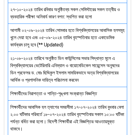
২৭-১০-২০২৪ তারিখ রবিবার অনুষ্ঠিতব্য সকল সেমিস্টারের সকল তত্বীয় ও
ব্যবহারিক পরীক্ষা অনিবার্য কারণ বশত: স্থগিত করা হলো
আগামী ০২-০৯-২০২৪ তারিখ সোমবার হতে বিশ্ববিদ্যালয়ের আবাসিক হলসমূহ
খুলে দেয়া হবে এবং ০৫-০৯-২০২৪ তারিখ বৃহস্পতিবার হতে একাডেমিক
কার্যক্রম চালু হবে (** Updated)
২১-০৮-২০২৪ তারিখে অনুষ্ঠিত ডিন কাউন্সিলের সভার সিদ্ধান্ত মূলে এ
বিশ্ববিদ্যালয়ের ভেটেরিনারি এনিম্যাল ও বায়োমেডিকেল সায়েন্সেস অনুষদের
ডিন প্রফেসর ড. মোঃ ছিদ্দিকুল ইসলাম সাময়িকভাবে অত্র বিশ্ববিদ্যালয়ের
আর্থিক ও প্রশাসনিক দায়িত্ব পরিচালনা করবেন
শিক্ষার্থীদের নিরাপত্তা ও শান্তি-শৃঙ্খলা সংক্রান্ত বিজ্ঞপ্তি
শিক্ষার্থীদের আবাসিক হল ত্যাগের সময়সীমা ১৭-০৭-২০২৪ তারিখ বুধবার বেলা
২.০০ ঘটিকার পরিবর্তে ১৮-০৭-২০২৪ তারিখ বৃহস্পতিবার সকাল ১০:০০ ঘটিকা
পর্যন্ত বর্ধিত করা হলো। বিদেশী শিক্ষার্থীরা এই বিজ্ঞপ্তির আওতায়মুক্ত
থাকবে।