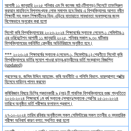
আগামী ১১ জানুয়ারি ২০২৫ শনিবার এম সি কলেজ মাঠ (টিলাগড়) সিলেটে তাফসিরুল
কুরআন মাহফিলে বিপুলসংখ্যক লোক সমাগম হবে বিধায় এ বিশ্ববিদ্যালয় আগত নবীন
শিক্ষার্থী সহ সকল শিক্ষার্থীদের ভিড় এড়িয়ে যাতায়াতে সাবধানতা অবলম্বনের জন্য
বিশেষভাবে অনুরোধ করা হলো
সিলেট কৃষি বিশ্ববিদ্যালয়ের ২০২৩-২০২৪ শিক্ষাবর্ষের স্নাতক লেভেল-১ সেমিস্টার-১
এর ওরিয়েন্টেশন আগামী ১১ জানুয়ারি ২০২৫, শনিবার সকাল ৯.৩০ ঘটিকায়
বিশ্ববিদ্যালয়ের নবনির্মিত কেন্দ্রীয় অডিটরিয়ামে অনুষ্ঠিত হবে।
*** ২০২৩-২৪ শিক্ষাবর্ষের স্নাতক (লেভেল-১, সিমেস্টার-১) শ্রেণীতে সিলেট কৃষি
বিশ্ববিদ্যালয়ে ভর্তির সুযোগ পাওয়া ছাত্র-ছাত্রীদের ভর্তি সংক্রান্ত বিজ্ঞপ্তি
(updated)
প্রফেসর ড. জসিম উদ্দিন আহমেদ, কৃষি অর্থনীতি ও পলিসি বিভাগ, ভারপ্রাপ্ত প্রক্টর
হিসেবে দায়িত্ব পালন করবেন
কৃষিবিজ্ঞান বিষয়ে ডিগ্রি প্রদানকারী ৯ (নয়) টি পাবলিক বিশ্ববিদ্যালয়ে গুচ্ছ পদ্ধতিতে
২০২৩-২০২৪ শিক্ষাবর্ষে ১ম বর্ষ স্নাতক (সম্মান)/স্নাতক শ্রেণির ২৫-১০-২০২৪
তারিখে অনুষ্ঠিত ভর্তি পরীক্ষার ফলাফল প্রকাশ।
২৭-১০-২০২৪ তারিখ রবিবার অনুষ্ঠিতব্য সকল সেমিস্টারের সকল তত্বীয় ও ব্যবহারিক
পরীক্ষা অনিবার্য কারণ বশত: স্থগিত করা হলো