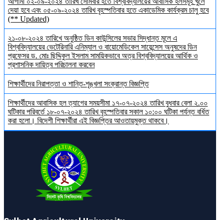
আগামী ০২-০৯-২০২৪ তারিখ সোমবার হতে বিশ্ববিদ্যালয়ের আবাসিক হলসমূহ খুলে
দেয়া হবে এবং ০৫-০৯-২০২৪ তারিখ বৃহস্পতিবার হতে একাডেমিক কার্যক্রম চালু হবে
(** Updated)
২১-০৮-২০২৪ তারিখে অনুষ্ঠিত ডিন কাউন্সিলের সভার সিদ্ধান্ত মূলে এ
বিশ্ববিদ্যালয়ের ভেটেরিনারি এনিম্যাল ও বায়োমেডিকেল সায়েন্সেস অনুষদের ডিন
প্রফেসর ড. মোঃ ছিদ্দিকুল ইসলাম সাময়িকভাবে অত্র বিশ্ববিদ্যালয়ের আর্থিক ও
প্রশাসনিক দায়িত্ব পরিচালনা করবেন
শিক্ষার্থীদের নিরাপত্তা ও শান্তি-শৃঙ্খলা সংক্রান্ত বিজ্ঞপ্তি
শিক্ষার্থীদের আবাসিক হল ত্যাগের সময়সীমা ১৭-০৭-২০২৪ তারিখ বুধবার বেলা ২.০০
ঘটিকার পরিবর্তে ১৮-০৭-২০২৪ তারিখ বৃহস্পতিবার সকাল ১০:০০ ঘটিকা পর্যন্ত বর্ধিত
করা হলো। বিদেশী শিক্ষার্থীরা এই বিজ্ঞপ্তির আওতায়মুক্ত থাকবে।