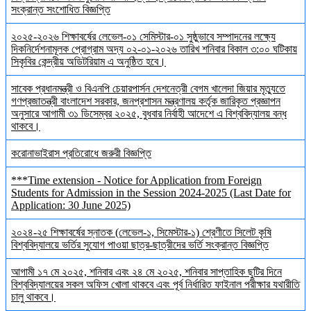
সংক্রান্ত সংশোধিত বিজ্ঞপ্তি
২০২৫-২০২৬ শিক্ষাবর্ষের লেভেল-০১ সেমিস্টার-০১ সুষ্ঠুভাবে সম্পাদনের লক্ষ্যে
দিকনির্দেশনামূলক প্রোগ্রাম অদ্য ০২-০১-২০২৬ তারিখ শনিবার বিকাল ৩:০০ ঘটিকায়
সিকৃবির কেন্দ্রীয় অডিটরিয়াম এ অনুষ্ঠিত হবে।
সাবেক প্রধানমন্ত্রী ও বিএনপি চেয়ারপার্সন দেশনেত্রী বেগম খালেদা জিয়ার মৃত্যুতে
গণপ্রজাতন্ত্রী বাংলাদেশ সরকার, জনপ্রশাসন মন্ত্রণালয় কর্তৃক জারিকৃত প্রজ্ঞাপন
অনুসারে আগামী ৩১ ডিসেম্বর ২০২৫, বুধবার নির্বাহী আদেশে এ বিশ্ববিদ্যালয় বন্ধ
থাকবে।
করোনাভাইরাস প্রতিরোধে জরুরী বিজ্ঞপ্তি
***Time extension - Notice for Application from Foreign
Students for Admission in the Session 2024-2025 (Last Date for
Application: 30 June 2025)
২০২৪-২৫ শিক্ষাবর্ষের স্নাতক (লেভেল-১, সিমেস্টার-১) শ্রেণীতে সিলেট কৃষি
বিশ্ববিদ্যালয়ে ভর্তির সুযোগ পাওয়া ছাত্র-ছাত্রীদের ভর্তি সংক্রান্ত বিজ্ঞপ্তি
আগামী ১৭ মে ২০২৫, শনিবার এবং ২৪ মে ২০২৫, শনিবার সাপ্তাহিক ছুটির দিনে
বিশ্ববিদ্যালয়ের সকল অফিস খোলা থাকবে এবং পূর্ব নির্ধারিত ফাইনাল পরীক্ষার যথারীতি
চালু থাকবে।