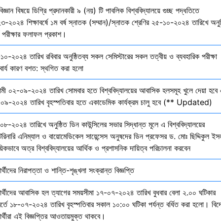
বিজ্ঞান বিষয়ে ডিগ্রি প্রদানকারী ৯ (নয়) টি পাবলিক বিশ্ববিদ্যালয়ে গুচ্ছ পদ্ধতিতে
৩-২০২৪ শিক্ষাবর্ষে ১ম বর্ষ স্নাতক (সম্মান)/স্নাতক শ্রেণির ২৫-১০-২০২৪ তারিখে অনুষ
তি পরীক্ষার ফলাফল প্রকাশ।
১০-২০২৪ তারিখ রবিবার অনুষ্ঠিতব্য সকল সেমিস্টারের সকল তত্বীয় ও ব্যবহারিক পরীক্ষা
বার্য কারণ বশত: স্থগিত করা হলো
মী ০২-০৯-২০২৪ তারিখ সোমবার হতে বিশ্ববিদ্যালয়ের আবাসিক হলসমূহ খুলে দেয়া হবে 
০৯-২০২৪ তারিখ বৃহস্পতিবার হতে একাডেমিক কার্যক্রম চালু হবে (** Updated)
০৮-২০২৪ তারিখে অনুষ্ঠিত ডিন কাউন্সিলের সভার সিদ্ধান্ত মূলে এ বিশ্ববিদ্যালয়ের
েরিনারি এনিম্যাল ও বায়োমেডিকেল সায়েন্সেস অনুষদের ডিন প্রফেসর ড. মোঃ ছিদ্দিকুল ইস
য়িকভাবে অত্র বিশ্ববিদ্যালয়ের আর্থিক ও প্রশাসনিক দায়িত্ব পরিচালনা করবেন
ষার্থীদের নিরাপত্তা ও শান্তি-শৃঙ্খলা সংক্রান্ত বিজ্ঞপ্তি
্ষার্থীদের আবাসিক হল ত্যাগের সময়সীমা ১৭-০৭-২০২৪ তারিখ বুধবার বেলা ২.০০ ঘটিকার
বর্তে ১৮-০৭-২০২৪ তারিখ বৃহস্পতিবার সকাল ১০:০০ ঘটিকা পর্যন্ত বর্ধিত করা হলো। বিদ
ষার্থীরা এই বিজ্ঞপ্তির আওতায়মুক্ত থাকবে।