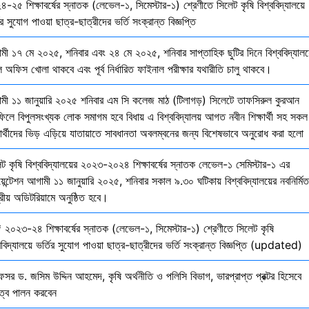
-২৫ শিক্ষাবর্ষের স্নাতক (লেভেল-১, সিমেস্টার-১) শ্রেণীতে সিলেট কৃষি বিশ্ববিদ্যালয়ে
ির সুযোগ পাওয়া ছাত্র-ছাত্রীদের ভর্তি সংক্রান্ত বিজ্ঞপ্তি
মী ১৭ মে ২০২৫, শনিবার এবং ২৪ মে ২০২৫, শনিবার সাপ্তাহিক ছুটির দিনে বিশ্ববিদ্যালয
 অফিস খোলা থাকবে এবং পূর্ব নির্ধারিত ফাইনাল পরীক্ষার যথারীতি চালু থাকবে।
মী ১১ জানুয়ারি ২০২৫ শনিবার এম সি কলেজ মাঠ (টিলাগড়) সিলেটে তাফসিরুল কুরআন
ফিলে বিপুলসংখ্যক লোক সমাগম হবে বিধায় এ বিশ্ববিদ্যালয় আগত নবীন শিক্ষার্থী সহ সকল
ষার্থীদের ভিড় এড়িয়ে যাতায়াতে সাবধানতা অবলম্বনের জন্য বিশেষভাবে অনুরোধ করা হলো
েট কৃষি বিশ্ববিদ্যালয়ের ২০২৩-২০২৪ শিক্ষাবর্ষের স্নাতক লেভেল-১ সেমিস্টার-১ এর
য়েন্টেশন আগামী ১১ জানুয়ারি ২০২৫, শনিবার সকাল ৯.৩০ ঘটিকায় বিশ্ববিদ্যালয়ের নবনির্মিত
দ্রীয় অডিটরিয়ামে অনুষ্ঠিত হবে।
 ২০২৩-২৪ শিক্ষাবর্ষের স্নাতক (লেভেল-১, সিমেস্টার-১) শ্রেণীতে সিলেট কৃষি
ববিদ্যালয়ে ভর্তির সুযোগ পাওয়া ছাত্র-ছাত্রীদের ভর্তি সংক্রান্ত বিজ্ঞপ্তি (updated)
েসর ড. জসিম উদ্দিন আহমেদ, কৃষি অর্থনীতি ও পলিসি বিভাগ, ভারপ্রাপ্ত প্রক্টর হিসেবে
িত্ব পালন করবেন