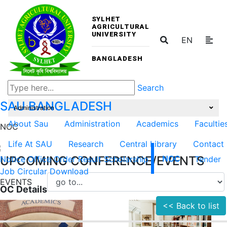
SYLHET
AGRICULTURAL
UNIVERSITY
EN
BANGLADESH
Search
SAU
BANGLADESH
Administration
About Sau
Administration
Academics
Facultie
NOC
Life At SAU
Research
Central Library
Contact
UPCOMING CONFERENCE/EVENTS
Notice
Office Order
Result
Scholarship
NOC
Tender
Job Circular
Download
EVENTS
OC Details
<< Back to list