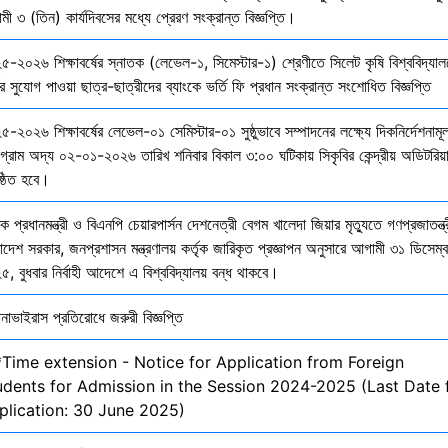
ী ৩ (তিন) কার্যদিবসের মধ্যে প্রেরণ সংক্রান্ত বিজ্ঞপ্তি।
৫-২০২৬ শিক্ষাবর্ষের স্নাতক (লেভেল-১, সিমেস্টার-১) শ্রেণীতে সিলেট কৃষি বিশ্ববিদ্যাল
ির সুযোগ পাওয়া ছাত্র-ছাত্রীদের ব্যাংকে ভর্তি ফি প্রধান সংক্রান্ত সংশোধিত বিজ্ঞপ্তি
-২০২৬ শিক্ষাবর্ষের লেভেল-০১ সেমিস্টার-০১ সুষ্ঠুভাবে সম্পাদনের লক্ষ্যে দিকনির্দেশনাম
োগ্রাম অদ্য ০২-০১-২০২৬ তারিখ শনিবার বিকাল ৩:০০ ঘটিকায় সিকৃবির কেন্দ্রীয় অডিটরিয়
ষ্ঠিত হবে।
ক প্রধানমন্ত্রী ও বিএনপি চেয়ারপার্সন দেশনেত্রী বেগম খালেদা জিয়ার মৃত্যুতে গণপ্রজাতন্ত্
াদেশ সরকার, জনপ্রশাসন মন্ত্রণালয় কর্তৃক জারিকৃত প্রজ্ঞাপন অনুসারে আগামী ৩১ ডিসেম্
, বুধবার নির্বাহী আদেশে এ বিশ্ববিদ্যালয় বন্ধ থাকবে।
নাভাইরাস প্রতিরোধে জরুরী বিজ্ঞপ্তি
*Time extension - Notice for Application from Foreign
udents for Admission in the Session 2024-2025 (Last Date 
plication: 30 June 2025)