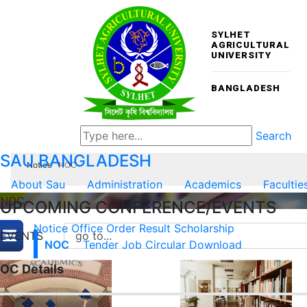
SYLHET
AGRICULTURAL
UNIVERSITY
BANGLADESH
Search
SAU
BANGLADESH
Notice
NOC
About Sau
Administration
Academics
Facultie
NOC
UPCOMING CONFERENCE/EVENTS
Notice
Office Order
Result
Scholarship
EVENTS
NOC
Tender
Job Circular
Download
OC Details