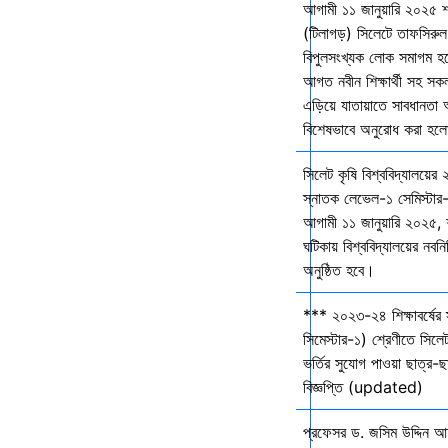
আগামী ১১ জানুয়ারি ২০২৫ 
(টিলাগড়) সিলেটে তাফসিরু
বিপুলসংখ্যক লোক সমাগম হবে 
আগত নবীন শিক্ষার্থী সহ সকল 
এড়িয়ে যাতায়াতে সাবধানতা
বিশেষভাবে অনুরোধ করা হল
সিলেট কৃষি বিশ্ববিদ্যালয়ের
স্নাতক লেভেল-১ সেমিস্টার-
আগামী ১১ জানুয়ারি ২০২৫,
ঘটিকায় বিশ্ববিদ্যালয়ের নবনির
অনুষ্ঠিত হবে।
*** ২০২৩-২৪ শিক্ষাবর্ষের
সিমেস্টার-১) শ্রেণীতে সিলেট
ভর্তির সুযোগ পাওয়া ছাত্র-ছা
বিজ্ঞপ্তি (updated)
প্রফেসর ড. জসিম উদ্দিন আহ