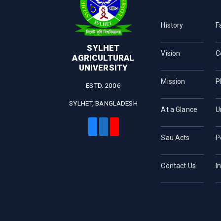
History
F
SYLHET
Vision
C
AGRICULTURAL
UNIVERSITY
Mission
P
ESTD. 2006
SYLHET, BANGLADESH
At a Glance
U
Sau Acts
P
Contact Us
I