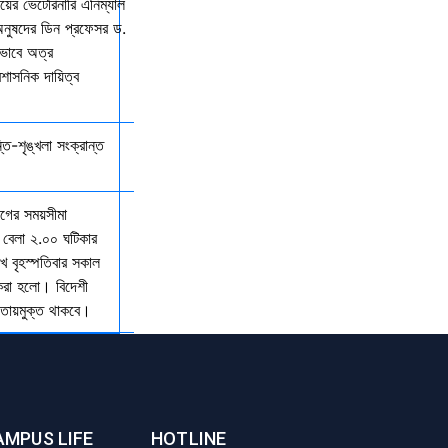
ালয়ের ভেটেরিনারি এনিম্যাল
অনুষদের ডিন প্রফেসর ড.
কভাবে অত্র
রশাসনিক দায়িত্ব
্তি-শৃঙ্খলা সংক্রান্ত
যাগের সময়সীমা
 বেলা ২.০০ ঘটিকার
খ বৃহস্পতিবার সকাল
 করা হলো। বিদেশী
আওতায়মুক্ত থাকবে।
AMPUS LIFE
HOTLINE