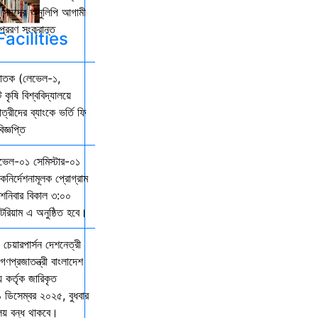
কল সনদের অনুলিপি আগামী
্রেরণ সংক্রান্ত
acilities
্নাতক (লেভেল-১,
 কৃষি বিশ্ববিদ্যালয়ে
ত্রীদের ব্যাংকে ভর্তি ফি
জ্ঞপ্তি
েভেল-০১ সেমিস্টার-০১
দিকনির্দেশনামূলক প্রোগ্রাম
নিবার বিকাল ৩:০০
িটরিয়াম এ অনুষ্ঠিত হবে।
 চেয়ারপার্সন দেশনেত্রী
গণপ্রজাতন্ত্রী বাংলাদেশ
় কর্তৃক জারিকৃত
১ ডিসেম্বর ২০২৫, বুধবার
ালয় বন্ধ থাকবে।