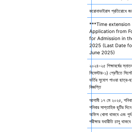
করোনাভাইরাস প্রতিরোধে জরুর
***Time extension 
Application from F
for Admission in t
2025 (Last Date fo
June 2025)
২০২৪-২৫ শিক্ষাবর্ষের স্না
সিমেস্টার-১) শ্রেণীতে সিলেট
ভর্তির সুযোগ পাওয়া ছাত্র-ছা
বিজ্ঞপ্তি
আগামী ১৭ মে ২০২৫, শনিব
শনিবার সাপ্তাহিক ছুটির দিনে
অফিস খোলা থাকবে এবং পূর্ব 
পরীক্ষার যথারীতি চালু থাকব