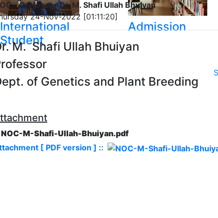
OC - Professor Dr. M. Shafi Ullah Bhuiyan
hursday 24-Nov-2022 [01:11:20]
International
Admission
Student
r. M. Shafi Ullah Bhuiyan
rofessor
S
ept. of Genetics and Plant Breeding
ttachment
. NOC-M-Shafi-Ullah-Bhuiyan.pdf
ttachment [ PDF version ] ::