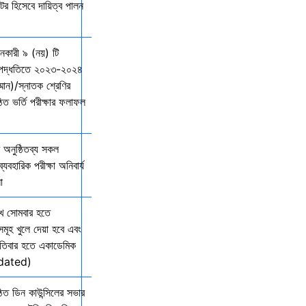
্টর হিসেবে দায়িত্ব পালন
দানকারী ৯ (নয়) টি
্ছ পদ্ধতিতে ২০২৩-২০২৪
ম্মান)/স্নাতক শ্রেণির
ত ভর্তি পরীক্ষার ফলাফল
অনুষ্ঠিতব্য সকল
যবহারিক পরীক্ষা অনিবার্য
ো
খ সোমবার হতে
সমূহ খুলে দেয়া হবে এবং
তিবার হতে একাডেমিক
Updated)
িত ডিন কাউন্সিলের সভার