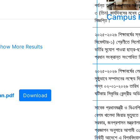
পর্যন্ত অর্জিত শুধুমাত্র স
৩ (তিন) কার্যদিবসের মধ্যে প
Campus F
বিজ্ঞপ্তি।
২০২৫-২০২৬ শিক্ষাবর্ষের স
সিমেস্টার-১) শ্রেণীতে সিলেট
how More Results
ভর্তির সুযোগ পাওয়া ছাত্র-ছা
প্রধান সংক্রান্ত সংশোধিত বি
২০২৫-২০২৬ শিক্ষাবর্ষের ল
সুষ্ঠুভাবে সম্পাদনের লক্ষ্যে 
অদ্য ০২-০১-২০২৬ তারিখ শ
ঘটিকায় সিকৃবির কেন্দ্রীয় অড
Download
সাবেক প্রধানমন্ত্রী ও বিএনপি
বেগম খালেদা জিয়ার মৃত্যুতে 
সরকার, জনপ্রশাসন মন্ত্রণালয
প্রজ্ঞাপন অনুসারে আগামী ৩
নির্বাহী আদেশে এ বিশ্ববিদ্য