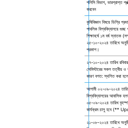
পলিসি বিভাগ, ভারপ্রাপ্ত প্রক
করবেন
কৃষিবিজ্ঞান বিষয়ে ডিগ্রি প্র
পাবলিক বিশ্ববিদ্যালয়ে গুচ
শিক্ষাবর্ষে ১ম বর্ষ স্নাতক (স
২৫-১০-২০২৪ তারিখে অনুষ্ঠি
প্রকাশ।
২৭-১০-২০২৪ তারিখ রবিবার 
সেমিস্টারের সকল তত্বীয় ও ব্
কারণ বশত: স্থগিত করা হল
আগামী ০২-০৯-২০২৪ তারি
বিশ্ববিদ্যালয়ের আবাসিক হল
০৫-০৯-২০২৪ তারিখ বৃহস্প
কার্যক্রম চালু হবে (** 
২১-০৮-২০২৪ তারিখে অনুষ্ঠ