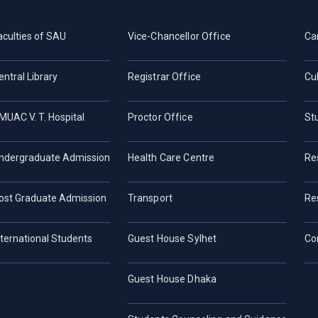
aculties of SAU
Vice-Chancellor Office
Ca
entral Library
Registrar Office
Cul
MUAC V. T. Hospital
Proctor Office
St
ndergraduate Admission
Health Care Centre
Re
ost Graduate Admission
Transport
Re
nternational Students
Guest House Sylhet
Co
Guest House Dhaka