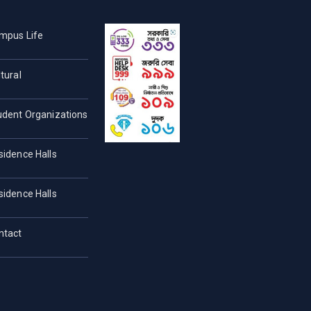
mpus Life
tural
udent Organizations
sidence Halls
sidence Halls
ntact