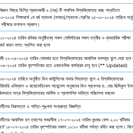
বিজ্ঞান বিষয়ে ডিগ্রি প্রদানকারী ৯ (নয়) টি পাবলিক বিশ্ববিদ্যালয়ে গুচ্ছ পদ্ধতিতে
৩-২০২৪ শিক্ষাবর্ষে ১ম বর্ষ স্নাতক (সম্মান)/স্নাতক শ্রেণির ২৫-১০-২০২৪ তারিখে অনুষ
তি পরীক্ষার ফলাফল প্রকাশ।
১০-২০২৪ তারিখ রবিবার অনুষ্ঠিতব্য সকল সেমিস্টারের সকল তত্বীয় ও ব্যবহারিক পরীক্ষা
বার্য কারণ বশত: স্থগিত করা হলো
মী ০২-০৯-২০২৪ তারিখ সোমবার হতে বিশ্ববিদ্যালয়ের আবাসিক হলসমূহ খুলে দেয়া হবে 
০৯-২০২৪ তারিখ বৃহস্পতিবার হতে একাডেমিক কার্যক্রম চালু হবে (** Updated)
০৮-২০২৪ তারিখে অনুষ্ঠিত ডিন কাউন্সিলের সভার সিদ্ধান্ত মূলে এ বিশ্ববিদ্যালয়ের
েরিনারি এনিম্যাল ও বায়োমেডিকেল সায়েন্সেস অনুষদের ডিন প্রফেসর ড. মোঃ ছিদ্দিকুল ইস
য়িকভাবে অত্র বিশ্ববিদ্যালয়ের আর্থিক ও প্রশাসনিক দায়িত্ব পরিচালনা করবেন
ষার্থীদের নিরাপত্তা ও শান্তি-শৃঙ্খলা সংক্রান্ত বিজ্ঞপ্তি
্ষার্থীদের আবাসিক হল ত্যাগের সময়সীমা ১৭-০৭-২০২৪ তারিখ বুধবার বেলা ২.০০ ঘটিকার
বর্তে ১৮-০৭-২০২৪ তারিখ বৃহস্পতিবার সকাল ১০:০০ ঘটিকা পর্যন্ত বর্ধিত করা হলো। বিদ