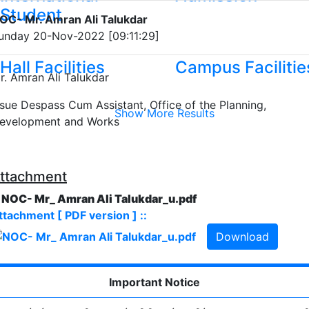
Student
OC- Mr. Amran Ali Talukdar
unday 20-Nov-2022 [09:11:29]
Hall Facilities
Campus Facilitie
r. Amran Ali Talukdar
ssue Despass Cum Assistant, Office of the Planning,
Show More Results
evelopment and Works
ttachment
. NOC- Mr_ Amran Ali Talukdar_u.pdf
ttachment [ PDF version ] ::
Download
Important Notice