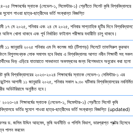
-২৫ শিক্ষাবর্ষের স্নাতক (লেভেল-১, সিমেস্টার-১) শ্রেণীতে সিলেট কৃষি বিশ্ববিদ্যালয়ে
ির সুযোগ পাওয়া ছাত্র-ছাত্রীদের ভর্তি সংক্রান্ত বিজ্ঞপ্তি
মী ১৭ মে ২০২৫, শনিবার এবং ২৪ মে ২০২৫, শনিবার সাপ্তাহিক ছুটির দিনে বিশ্ববিদ্যালয
 অফিস খোলা থাকবে এবং পূর্ব নির্ধারিত ফাইনাল পরীক্ষার যথারীতি চালু থাকবে।
মী ১১ জানুয়ারি ২০২৫ শনিবার এম সি কলেজ মাঠ (টিলাগড়) সিলেটে তাফসিরুল কুরআন
ফিলে বিপুলসংখ্যক লোক সমাগম হবে বিধায় এ বিশ্ববিদ্যালয় আগত নবীন শিক্ষার্থী সহ সকল
ষার্থীদের ভিড় এড়িয়ে যাতায়াতে সাবধানতা অবলম্বনের জন্য বিশেষভাবে অনুরোধ করা হলো
েট কৃষি বিশ্ববিদ্যালয়ের ২০২৩-২০২৪ শিক্ষাবর্ষের স্নাতক লেভেল-১ সেমিস্টার-১ এর
য়েন্টেশন আগামী ১১ জানুয়ারি ২০২৫, শনিবার সকাল ৯.৩০ ঘটিকায় বিশ্ববিদ্যালয়ের নবনির্মিত
দ্রীয় অডিটরিয়ামে অনুষ্ঠিত হবে।
 ২০২৩-২৪ শিক্ষাবর্ষের স্নাতক (লেভেল-১, সিমেস্টার-১) শ্রেণীতে সিলেট কৃষি
ববিদ্যালয়ে ভর্তির সুযোগ পাওয়া ছাত্র-ছাত্রীদের ভর্তি সংক্রান্ত বিজ্ঞপ্তি (updated)
েসর ড. জসিম উদ্দিন আহমেদ, কৃষি অর্থনীতি ও পলিসি বিভাগ, ভারপ্রাপ্ত প্রক্টর হিসেবে
িত্ব পালন করবেন