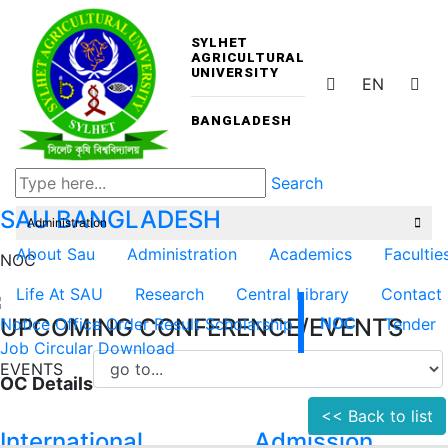
SYLHET
AGRICULTURAL
UNIVERSITY
EN
BANGLADESH
Search
SAU
BANGLADESH
Administration
About Sau
Administration
Academics
Facultie
NOC
Life At SAU
Research
Central Library
Contact
UPCOMING CONFERENCE/EVENTS
Notice
Office Order
Result
Scholarship
NOC
Tender
Job Circular
Download
EVENTS
OC Details
<< Back to list
International
Admission