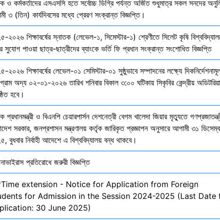
ষক ও কর্মকর্তাদের এসএসসি হতে সর্বোচ্চ ডিগ্রি পর্যন্ত অর্জিত শুধুমাত্র সকল সনদের অনুল
ী ৩ (তিন) কার্যদিবসের মধ্যে প্রেরণ সংক্রান্ত বিজ্ঞপ্তি।
৫-২০২৬ শিক্ষাবর্ষের স্নাতক (লেভেল-১, সিমেস্টার-১) শ্রেণীতে সিলেট কৃষি বিশ্ববিদ্যাল
ির সুযোগ পাওয়া ছাত্র-ছাত্রীদের ব্যাংকে ভর্তি ফি প্রধান সংক্রান্ত সংশোধিত বিজ্ঞপ্তি
-২০২৬ শিক্ষাবর্ষের লেভেল-০১ সেমিস্টার-০১ সুষ্ঠুভাবে সম্পাদনের লক্ষ্যে দিকনির্দেশনাম
োগ্রাম অদ্য ০২-০১-২০২৬ তারিখ শনিবার বিকাল ৩:০০ ঘটিকায় সিকৃবির কেন্দ্রীয় অডিটরিয়
ষ্ঠিত হবে।
ক প্রধানমন্ত্রী ও বিএনপি চেয়ারপার্সন দেশনেত্রী বেগম খালেদা জিয়ার মৃত্যুতে গণপ্রজাতন্ত্
াদেশ সরকার, জনপ্রশাসন মন্ত্রণালয় কর্তৃক জারিকৃত প্রজ্ঞাপন অনুসারে আগামী ৩১ ডিসেম্
, বুধবার নির্বাহী আদেশে এ বিশ্ববিদ্যালয় বন্ধ থাকবে।
নাভাইরাস প্রতিরোধে জরুরী বিজ্ঞপ্তি
*Time extension - Notice for Application from Foreign
udents for Admission in the Session 2024-2025 (Last Date 
plication: 30 June 2025)