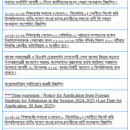
সনদের অনুলিপি আগামী ৩ (তিন) কার্যদিবসের মধ্যে প্রেরণ সংক্রান্ত বিজ্ঞপ্তি।
২০২৫-২০২৬ শিক্ষাবর্ষের স্নাতক (লেভেল-১, সিমেস্টার-১) শ্রেণীতে সিলেট কৃষি
বিশ্ববিদ্যালয়ে ভর্তির সুযোগ পাওয়া ছাত্র-ছাত্রীদের ব্যাংকে ভর্তি ফি প্রধান
সংক্রান্ত সংশোধিত বিজ্ঞপ্তি
২০২৫-২০২৬ শিক্ষাবর্ষের লেভেল-০১ সেমিস্টার-০১ সুষ্ঠুভাবে সম্পাদনের লক্ষ্যে
দিকনির্দেশনামূলক প্রোগ্রাম অদ্য ০২-০১-২০২৬ তারিখ শনিবার বিকাল ৩:০০ ঘটিকায়
সিকৃবির কেন্দ্রীয় অডিটরিয়াম এ অনুষ্ঠিত হবে।
সাবেক প্রধানমন্ত্রী ও বিএনপি চেয়ারপার্সন দেশনেত্রী বেগম খালেদা জিয়ার মৃত্যুতে
গণপ্রজাতন্ত্রী বাংলাদেশ সরকার, জনপ্রশাসন মন্ত্রণালয় কর্তৃক জারিকৃত প্রজ্ঞাপন
অনুসারে আগামী ৩১ ডিসেম্বর ২০২৫, বুধবার নির্বাহী আদেশে এ বিশ্ববিদ্যালয় বন্ধ
থাকবে।
করোনাভাইরাস প্রতিরোধে জরুরী বিজ্ঞপ্তি
***Time extension - Notice for Application from Foreign
Students for Admission in the Session 2024-2025 (Last Date for
Application: 30 June 2025)
২০২৪-২৫ শিক্ষাবর্ষের স্নাতক (লেভেল-১, সিমেস্টার-১) শ্রেণীতে সিলেট কৃষি
বিশ্ববিদ্যালয়ে ভর্তির সুযোগ পাওয়া ছাত্র-ছাত্রীদের ভর্তি সংক্রান্ত বিজ্ঞপ্তি