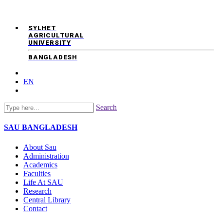
SYLHET
AGRICULTURAL
UNIVERSITY
BANGLADESH
EN
Search
SAU
BANGLADESH
About Sau
Administration
Academics
Faculties
Life At SAU
Research
Central Library
Contact