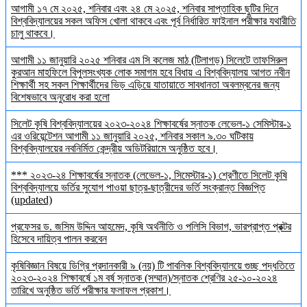
আগামী ১৭ মে ২০২৫, শনিবার এবং ২৪ মে ২০২৫, শনিবার সাপ্তাহিক ছুটির দিনে
বিশ্ববিদ্যালয়ের সকল অফিস খোলা থাকবে এবং পূর্ব নির্ধারিত ফাইনাল পরীক্ষার যথারীতি
চালু থাকবে।
আগামী ১১ জানুয়ারি ২০২৫ শনিবার এম সি কলেজ মাঠ (টিলাগড়) সিলেটে তাফসিরুল
কুরআন মাহফিলে বিপুলসংখ্যক লোক সমাগম হবে বিধায় এ বিশ্ববিদ্যালয় আগত নবীন
শিক্ষার্থী সহ সকল শিক্ষার্থীদের ভিড় এড়িয়ে যাতায়াতে সাবধানতা অবলম্বনের জন্য
বিশেষভাবে অনুরোধ করা হলো
সিলেট কৃষি বিশ্ববিদ্যালয়ের ২০২৩-২০২৪ শিক্ষাবর্ষের স্নাতক লেভেল-১ সেমিস্টার-১
এর ওরিয়েন্টেশন আগামী ১১ জানুয়ারি ২০২৫, শনিবার সকাল ৯.৩০ ঘটিকায়
বিশ্ববিদ্যালয়ের নবনির্মিত কেন্দ্রীয় অডিটরিয়ামে অনুষ্ঠিত হবে।
*** ২০২৩-২৪ শিক্ষাবর্ষের স্নাতক (লেভেল-১, সিমেস্টার-১) শ্রেণীতে সিলেট কৃষি
বিশ্ববিদ্যালয়ে ভর্তির সুযোগ পাওয়া ছাত্র-ছাত্রীদের ভর্তি সংক্রান্ত বিজ্ঞপ্তি
(updated)
প্রফেসর ড. জসিম উদ্দিন আহমেদ, কৃষি অর্থনীতি ও পলিসি বিভাগ, ভারপ্রাপ্ত প্রক্টর
হিসেবে দায়িত্ব পালন করবেন
কৃষিবিজ্ঞান বিষয়ে ডিগ্রি প্রদানকারী ৯ (নয়) টি পাবলিক বিশ্ববিদ্যালয়ে গুচ্ছ পদ্ধতিতে
২০২৩-২০২৪ শিক্ষাবর্ষে ১ম বর্ষ স্নাতক (সম্মান)/স্নাতক শ্রেণির ২৫-১০-২০২৪
তারিখে অনুষ্ঠিত ভর্তি পরীক্ষার ফলাফল প্রকাশ।