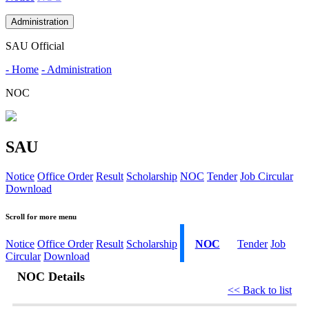
Administration
SAU Official
- Home
- Administration
NOC
SAU
Notice
Office Order
Result
Scholarship
NOC
Tender
Job Circular
Download
Scroll for more menu
Notice
Office Order
Result
Scholarship
NOC
Tender
Job
Circular
Download
NOC Details
<< Back to list