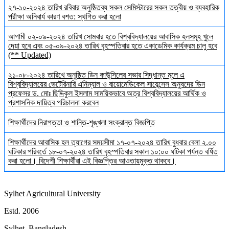
২৭-১০-২০২৪ তারিখ রবিবার অনুষ্ঠিতব্য সকল সেমিস্টারের সকল তত্বীয় ও ব্যবহারিক
পরীক্ষা অনিবার্য কারণ বশত: স্থগিত করা হলো
আগামী ০২-০৯-২০২৪ তারিখ সোমবার হতে বিশ্ববিদ্যালয়ের আবাসিক হলসমূহ খুলে
দেয়া হবে এবং ০৫-০৯-২০২৪ তারিখ বৃহস্পতিবার হতে একাডেমিক কার্যক্রম চালু হবে
(** Updated)
২১-০৮-২০২৪ তারিখে অনুষ্ঠিত ডিন কাউন্সিলের সভার সিদ্ধান্ত মূলে এ
বিশ্ববিদ্যালয়ের ভেটেরিনারি এনিম্যাল ও বায়োমেডিকেল সায়েন্সেস অনুষদের ডিন
প্রফেসর ড. মোঃ ছিদ্দিকুল ইসলাম সাময়িকভাবে অত্র বিশ্ববিদ্যালয়ের আর্থিক ও
প্রশাসনিক দায়িত্ব পরিচালনা করবেন
শিক্ষার্থীদের নিরাপত্তা ও শান্তি-শৃঙ্খলা সংক্রান্ত বিজ্ঞপ্তি
শিক্ষার্থীদের আবাসিক হল ত্যাগের সময়সীমা ১৭-০৭-২০২৪ তারিখ বুধবার বেলা ২.০০
ঘটিকার পরিবর্তে ১৮-০৭-২০২৪ তারিখ বৃহস্পতিবার সকাল ১০:০০ ঘটিকা পর্যন্ত বর্ধিত
করা হলো। বিদেশী শিক্ষার্থীরা এই বিজ্ঞপ্তির আওতায়মুক্ত থাকবে।
Sylhet Agricultural University
Estd. 2006
Sylhet, Bangladesh