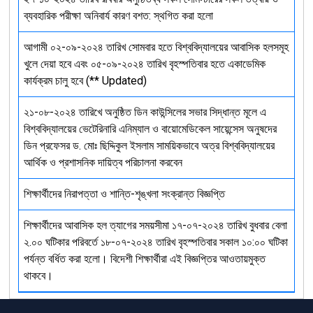
ব্যবহারিক পরীক্ষা অনিবার্য কারণ বশত: স্থগিত করা হলো
আগামী ০২-০৯-২০২৪ তারিখ সোমবার হতে বিশ্ববিদ্যালয়ের আবাসিক হলসমূহ
খুলে দেয়া হবে এবং ০৫-০৯-২০২৪ তারিখ বৃহস্পতিবার হতে একাডেমিক
কার্যক্রম চালু হবে (** Updated)
২১-০৮-২০২৪ তারিখে অনুষ্ঠিত ডিন কাউন্সিলের সভার সিদ্ধান্ত মূলে এ
বিশ্ববিদ্যালয়ের ভেটেরিনারি এনিম্যাল ও বায়োমেডিকেল সায়েন্সেস অনুষদের
ডিন প্রফেসর ড. মোঃ ছিদ্দিকুল ইসলাম সাময়িকভাবে অত্র বিশ্ববিদ্যালয়ের
আর্থিক ও প্রশাসনিক দায়িত্ব পরিচালনা করবেন
শিক্ষার্থীদের নিরাপত্তা ও শান্তি-শৃঙ্খলা সংক্রান্ত বিজ্ঞপ্তি
শিক্ষার্থীদের আবাসিক হল ত্যাগের সময়সীমা ১৭-০৭-২০২৪ তারিখ বুধবার বেলা
২.০০ ঘটিকার পরিবর্তে ১৮-০৭-২০২৪ তারিখ বৃহস্পতিবার সকাল ১০:০০ ঘটিকা
পর্যন্ত বর্ধিত করা হলো। বিদেশী শিক্ষার্থীরা এই বিজ্ঞপ্তির আওতায়মুক্ত
থাকবে।