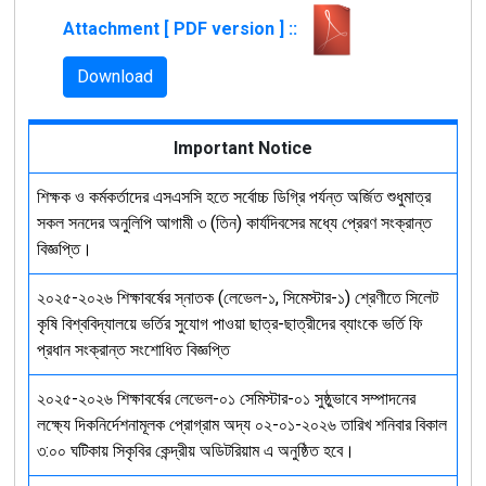
Attachment [ PDF version ] ::
Download
Important Notice
শিক্ষক ও কর্মকর্তাদের এসএসসি হতে সর্বোচ্চ ডিগ্রি পর্যন্ত অর্জিত শুধুমাত্র
সকল সনদের অনুলিপি আগামী ৩ (তিন) কার্যদিবসের মধ্যে প্রেরণ সংক্রান্ত
বিজ্ঞপ্তি।
২০২৫-২০২৬ শিক্ষাবর্ষের স্নাতক (লেভেল-১, সিমেস্টার-১) শ্রেণীতে সিলেট
কৃষি বিশ্ববিদ্যালয়ে ভর্তির সুযোগ পাওয়া ছাত্র-ছাত্রীদের ব্যাংকে ভর্তি ফি
প্রধান সংক্রান্ত সংশোধিত বিজ্ঞপ্তি
২০২৫-২০২৬ শিক্ষাবর্ষের লেভেল-০১ সেমিস্টার-০১ সুষ্ঠুভাবে সম্পাদনের
লক্ষ্যে দিকনির্দেশনামূলক প্রোগ্রাম অদ্য ০২-০১-২০২৬ তারিখ শনিবার বিকাল
৩:০০ ঘটিকায় সিকৃবির কেন্দ্রীয় অডিটরিয়াম এ অনুষ্ঠিত হবে।