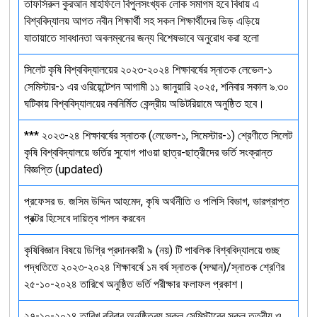
তাফসিরুল কুরআন মাহফিলে বিপুলসংখ্যক লোক সমাগম হবে বিধায় এ
বিশ্ববিদ্যালয় আগত নবীন শিক্ষার্থী সহ সকল শিক্ষার্থীদের ভিড় এড়িয়ে
যাতায়াতে সাবধানতা অবলম্বনের জন্য বিশেষভাবে অনুরোধ করা হলো
সিলেট কৃষি বিশ্ববিদ্যালয়ের ২০২৩-২০২৪ শিক্ষাবর্ষের স্নাতক লেভেল-১
সেমিস্টার-১ এর ওরিয়েন্টেশন আগামী ১১ জানুয়ারি ২০২৫, শনিবার সকাল ৯.৩০
ঘটিকায় বিশ্ববিদ্যালয়ের নবনির্মিত কেন্দ্রীয় অডিটরিয়ামে অনুষ্ঠিত হবে।
*** ২০২৩-২৪ শিক্ষাবর্ষের স্নাতক (লেভেল-১, সিমেস্টার-১) শ্রেণীতে সিলেট
কৃষি বিশ্ববিদ্যালয়ে ভর্তির সুযোগ পাওয়া ছাত্র-ছাত্রীদের ভর্তি সংক্রান্ত
বিজ্ঞপ্তি (updated)
প্রফেসর ড. জসিম উদ্দিন আহমেদ, কৃষি অর্থনীতি ও পলিসি বিভাগ, ভারপ্রাপ্ত
প্রক্টর হিসেবে দায়িত্ব পালন করবেন
কৃষিবিজ্ঞান বিষয়ে ডিগ্রি প্রদানকারী ৯ (নয়) টি পাবলিক বিশ্ববিদ্যালয়ে গুচ্ছ
পদ্ধতিতে ২০২৩-২০২৪ শিক্ষাবর্ষে ১ম বর্ষ স্নাতক (সম্মান)/স্নাতক শ্রেণির
২৫-১০-২০২৪ তারিখে অনুষ্ঠিত ভর্তি পরীক্ষার ফলাফল প্রকাশ।
২৭-১০-২০২৪ তারিখ রবিবার অনুষ্ঠিতব্য সকল সেমিস্টারের সকল তত্বীয় ও