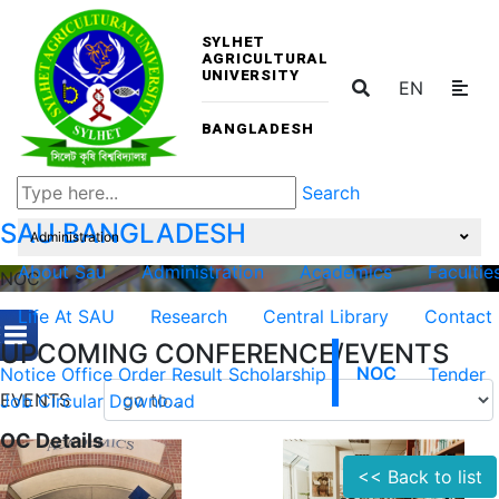
SYLHET
AGRICULTURAL
UNIVERSITY
EN
BANGLADESH
Search
SAU
BANGLADESH
Administration
About Sau
Administration
Academics
Facultie
NOC
Life At SAU
Research
Central Library
Contact
UPCOMING CONFERENCE/EVENTS
Notice
Office Order
Result
Scholarship
NOC
Tender
EVENTS
Job Circular
Download
OC Details
<< Back to list