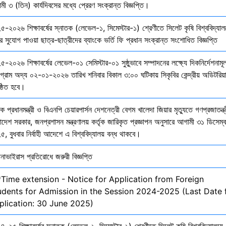
ী ৩ (তিন) কার্যদিবসের মধ্যে প্রেরণ সংক্রান্ত বিজ্ঞপ্তি।
৫-২০২৬ শিক্ষাবর্ষের স্নাতক (লেভেল-১, সিমেস্টার-১) শ্রেণীতে সিলেট কৃষি বিশ্ববিদ্যাল
ির সুযোগ পাওয়া ছাত্র-ছাত্রীদের ব্যাংকে ভর্তি ফি প্রধান সংক্রান্ত সংশোধিত বিজ্ঞপ্তি
-২০২৬ শিক্ষাবর্ষের লেভেল-০১ সেমিস্টার-০১ সুষ্ঠুভাবে সম্পাদনের লক্ষ্যে দিকনির্দেশনাম
োগ্রাম অদ্য ০২-০১-২০২৬ তারিখ শনিবার বিকাল ৩:০০ ঘটিকায় সিকৃবির কেন্দ্রীয় অডিটরিয়
ষ্ঠিত হবে।
ক প্রধানমন্ত্রী ও বিএনপি চেয়ারপার্সন দেশনেত্রী বেগম খালেদা জিয়ার মৃত্যুতে গণপ্রজাতন্ত্
াদেশ সরকার, জনপ্রশাসন মন্ত্রণালয় কর্তৃক জারিকৃত প্রজ্ঞাপন অনুসারে আগামী ৩১ ডিসেম্
, বুধবার নির্বাহী আদেশে এ বিশ্ববিদ্যালয় বন্ধ থাকবে।
নাভাইরাস প্রতিরোধে জরুরী বিজ্ঞপ্তি
*Time extension - Notice for Application from Foreign
udents for Admission in the Session 2024-2025 (Last Date 
plication: 30 June 2025)
-২৫ শিক্ষাবর্ষের স্নাতক (লেভেল-১, সিমেস্টার-১) শ্রেণীতে সিলেট কৃষি বিশ্ববিদ্যালয়ে