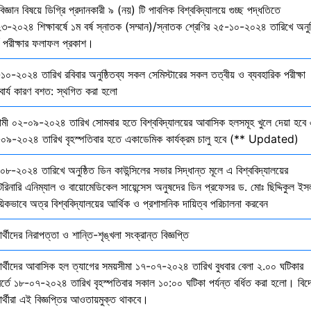
বিজ্ঞান বিষয়ে ডিগ্রি প্রদানকারী ৯ (নয়) টি পাবলিক বিশ্ববিদ্যালয়ে গুচ্ছ পদ্ধতিতে
৩-২০২৪ শিক্ষাবর্ষে ১ম বর্ষ স্নাতক (সম্মান)/স্নাতক শ্রেণির ২৫-১০-২০২৪ তারিখে অনুষ
তি পরীক্ষার ফলাফল প্রকাশ।
১০-২০২৪ তারিখ রবিবার অনুষ্ঠিতব্য সকল সেমিস্টারের সকল তত্বীয় ও ব্যবহারিক পরীক্ষা
বার্য কারণ বশত: স্থগিত করা হলো
মী ০২-০৯-২০২৪ তারিখ সোমবার হতে বিশ্ববিদ্যালয়ের আবাসিক হলসমূহ খুলে দেয়া হবে 
০৯-২০২৪ তারিখ বৃহস্পতিবার হতে একাডেমিক কার্যক্রম চালু হবে (** Updated)
০৮-২০২৪ তারিখে অনুষ্ঠিত ডিন কাউন্সিলের সভার সিদ্ধান্ত মূলে এ বিশ্ববিদ্যালয়ের
েরিনারি এনিম্যাল ও বায়োমেডিকেল সায়েন্সেস অনুষদের ডিন প্রফেসর ড. মোঃ ছিদ্দিকুল ইস
য়িকভাবে অত্র বিশ্ববিদ্যালয়ের আর্থিক ও প্রশাসনিক দায়িত্ব পরিচালনা করবেন
ষার্থীদের নিরাপত্তা ও শান্তি-শৃঙ্খলা সংক্রান্ত বিজ্ঞপ্তি
্ষার্থীদের আবাসিক হল ত্যাগের সময়সীমা ১৭-০৭-২০২৪ তারিখ বুধবার বেলা ২.০০ ঘটিকার
বর্তে ১৮-০৭-২০২৪ তারিখ বৃহস্পতিবার সকাল ১০:০০ ঘটিকা পর্যন্ত বর্ধিত করা হলো। বিদ
ষার্থীরা এই বিজ্ঞপ্তির আওতায়মুক্ত থাকবে।