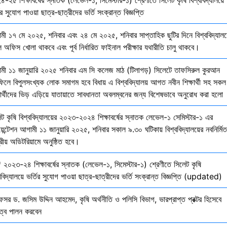
ির সুযোগ পাওয়া ছাত্র-ছাত্রীদের ভর্তি সংক্রান্ত বিজ্ঞপ্তি
মী ১৭ মে ২০২৫, শনিবার এবং ২৪ মে ২০২৫, শনিবার সাপ্তাহিক ছুটির দিনে বিশ্ববিদ্যালয
 অফিস খোলা থাকবে এবং পূর্ব নির্ধারিত ফাইনাল পরীক্ষার যথারীতি চালু থাকবে।
মী ১১ জানুয়ারি ২০২৫ শনিবার এম সি কলেজ মাঠ (টিলাগড়) সিলেটে তাফসিরুল কুরআন
ফিলে বিপুলসংখ্যক লোক সমাগম হবে বিধায় এ বিশ্ববিদ্যালয় আগত নবীন শিক্ষার্থী সহ সকল
ষার্থীদের ভিড় এড়িয়ে যাতায়াতে সাবধানতা অবলম্বনের জন্য বিশেষভাবে অনুরোধ করা হলো
েট কৃষি বিশ্ববিদ্যালয়ের ২০২৩-২০২৪ শিক্ষাবর্ষের স্নাতক লেভেল-১ সেমিস্টার-১ এর
য়েন্টেশন আগামী ১১ জানুয়ারি ২০২৫, শনিবার সকাল ৯.৩০ ঘটিকায় বিশ্ববিদ্যালয়ের নবনির্মিত
দ্রীয় অডিটরিয়ামে অনুষ্ঠিত হবে।
 ২০২৩-২৪ শিক্ষাবর্ষের স্নাতক (লেভেল-১, সিমেস্টার-১) শ্রেণীতে সিলেট কৃষি
ববিদ্যালয়ে ভর্তির সুযোগ পাওয়া ছাত্র-ছাত্রীদের ভর্তি সংক্রান্ত বিজ্ঞপ্তি (updated)
েসর ড. জসিম উদ্দিন আহমেদ, কৃষি অর্থনীতি ও পলিসি বিভাগ, ভারপ্রাপ্ত প্রক্টর হিসেবে
িত্ব পালন করবেন