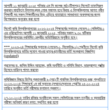
আগামী ১১ জানুয়ারি ২০২৫ শনিবার এম সি কলেজ মাঠ (টিলাগড়) সিলেটে তাফসিরুল
কুরআন মাহফিলে বিপুলসংখ্যক লোক সমাগম হবে বিধায় এ বিশ্ববিদ্যালয় আগত নবীন
শিক্ষার্থী সহ সকল শিক্ষার্থীদের ভিড় এড়িয়ে যাতায়াতে সাবধানতা অবলম্বনের জন্য
বিশেষভাবে অনুরোধ করা হলো
সিলেট কৃষি বিশ্ববিদ্যালয়ের ২০২৩-২০২৪ শিক্ষাবর্ষের স্নাতক লেভেল-১ সেমিস্টার-১
এর ওরিয়েন্টেশন আগামী ১১ জানুয়ারি ২০২৫, শনিবার সকাল ৯.৩০ ঘটিকায়
বিশ্ববিদ্যালয়ের নবনির্মিত কেন্দ্রীয় অডিটরিয়ামে অনুষ্ঠিত হবে।
*** ২০২৩-২৪ শিক্ষাবর্ষের স্নাতক (লেভেল-১, সিমেস্টার-১) শ্রেণীতে সিলেট কৃষি
বিশ্ববিদ্যালয়ে ভর্তির সুযোগ পাওয়া ছাত্র-ছাত্রীদের ভর্তি সংক্রান্ত বিজ্ঞপ্তি
(updated)
প্রফেসর ড. জসিম উদ্দিন আহমেদ, কৃষি অর্থনীতি ও পলিসি বিভাগ, ভারপ্রাপ্ত প্রক্টর
হিসেবে দায়িত্ব পালন করবেন
কৃষিবিজ্ঞান বিষয়ে ডিগ্রি প্রদানকারী ৯ (নয়) টি পাবলিক বিশ্ববিদ্যালয়ে গুচ্ছ পদ্ধতিতে
২০২৩-২০২৪ শিক্ষাবর্ষে ১ম বর্ষ স্নাতক (সম্মান)/স্নাতক শ্রেণির ২৫-১০-২০২৪
তারিখে অনুষ্ঠিত ভর্তি পরীক্ষার ফলাফল প্রকাশ।
২৭-১০-২০২৪ তারিখ রবিবার অনুষ্ঠিতব্য সকল সেমিস্টারের সকল তত্বীয় ও ব্যবহারিক
পরীক্ষা অনিবার্য কারণ বশত: স্থগিত করা হলো