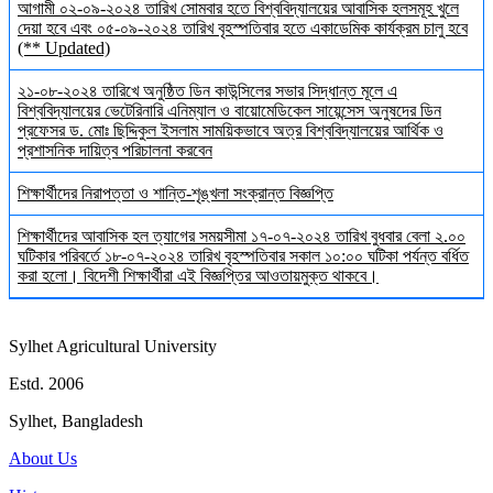
আগামী ০২-০৯-২০২৪ তারিখ সোমবার হতে বিশ্ববিদ্যালয়ের আবাসিক হলসমূহ খুলে
দেয়া হবে এবং ০৫-০৯-২০২৪ তারিখ বৃহস্পতিবার হতে একাডেমিক কার্যক্রম চালু হবে
(** Updated)
২১-০৮-২০২৪ তারিখে অনুষ্ঠিত ডিন কাউন্সিলের সভার সিদ্ধান্ত মূলে এ
বিশ্ববিদ্যালয়ের ভেটেরিনারি এনিম্যাল ও বায়োমেডিকেল সায়েন্সেস অনুষদের ডিন
প্রফেসর ড. মোঃ ছিদ্দিকুল ইসলাম সাময়িকভাবে অত্র বিশ্ববিদ্যালয়ের আর্থিক ও
প্রশাসনিক দায়িত্ব পরিচালনা করবেন
শিক্ষার্থীদের নিরাপত্তা ও শান্তি-শৃঙ্খলা সংক্রান্ত বিজ্ঞপ্তি
শিক্ষার্থীদের আবাসিক হল ত্যাগের সময়সীমা ১৭-০৭-২০২৪ তারিখ বুধবার বেলা ২.০০
ঘটিকার পরিবর্তে ১৮-০৭-২০২৪ তারিখ বৃহস্পতিবার সকাল ১০:০০ ঘটিকা পর্যন্ত বর্ধিত
করা হলো। বিদেশী শিক্ষার্থীরা এই বিজ্ঞপ্তির আওতায়মুক্ত থাকবে।
Sylhet Agricultural University
Estd. 2006
Sylhet, Bangladesh
About Us