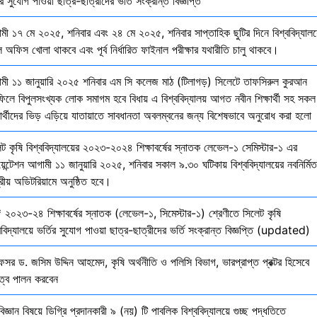
ির সুযোগ পাওয়া ছাত্র-ছাত্রীদের ভর্তি সংক্রান্ত বিজ্ঞপ্তি
মী ১৭ মে ২০২৫, শনিবার এবং ২৪ মে ২০২৫, শনিবার সাপ্তাহিক ছুটির দিনে বিশ্ববিদ্যালয
 অফিস খোলা থাকবে এবং পূর্ব নির্ধারিত ফাইনাল পরীক্ষার যথারীতি চালু থাকবে।
মী ১১ জানুয়ারি ২০২৫ শনিবার এম সি কলেজ মাঠ (টিলাগড়) সিলেটে তাফসিরুল কুরআন
ফিলে বিপুলসংখ্যক লোক সমাগম হবে বিধায় এ বিশ্ববিদ্যালয় আগত নবীন শিক্ষার্থী সহ সকল
ষার্থীদের ভিড় এড়িয়ে যাতায়াতে সাবধানতা অবলম্বনের জন্য বিশেষভাবে অনুরোধ করা হলো
েট কৃষি বিশ্ববিদ্যালয়ের ২০২৩-২০২৪ শিক্ষাবর্ষের স্নাতক লেভেল-১ সেমিস্টার-১ এর
য়েন্টেশন আগামী ১১ জানুয়ারি ২০২৫, শনিবার সকাল ৯.৩০ ঘটিকায় বিশ্ববিদ্যালয়ের নবনির্মিত
দ্রীয় অডিটরিয়ামে অনুষ্ঠিত হবে।
 ২০২৩-২৪ শিক্ষাবর্ষের স্নাতক (লেভেল-১, সিমেস্টার-১) শ্রেণীতে সিলেট কৃষি
ববিদ্যালয়ে ভর্তির সুযোগ পাওয়া ছাত্র-ছাত্রীদের ভর্তি সংক্রান্ত বিজ্ঞপ্তি (updated)
েসর ড. জসিম উদ্দিন আহমেদ, কৃষি অর্থনীতি ও পলিসি বিভাগ, ভারপ্রাপ্ত প্রক্টর হিসেবে
িত্ব পালন করবেন
বিজ্ঞান বিষয়ে ডিগ্রি প্রদানকারী ৯ (নয়) টি পাবলিক বিশ্ববিদ্যালয়ে গুচ্ছ পদ্ধতিতে