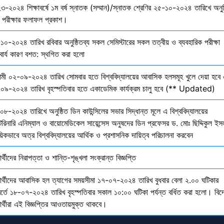
৩-২০২৪ শিক্ষাবর্ষে ১ম বর্ষ স্নাতক (সম্মান)/স্নাতক শ্রেণির ২৫-১০-২০২৪ তারিখে অনুষ
তি পরীক্ষার ফলাফল প্রকাশ।
১০-২০২৪ তারিখ রবিবার অনুষ্ঠিতব্য সকল সেমিস্টারের সকল তত্বীয় ও ব্যবহারিক পরীক্ষা
বার্য কারণ বশত: স্থগিত করা হলো
মী ০২-০৯-২০২৪ তারিখ সোমবার হতে বিশ্ববিদ্যালয়ের আবাসিক হলসমূহ খুলে দেয়া হবে 
০৯-২০২৪ তারিখ বৃহস্পতিবার হতে একাডেমিক কার্যক্রম চালু হবে (** Updated)
০৮-২০২৪ তারিখে অনুষ্ঠিত ডিন কাউন্সিলের সভার সিদ্ধান্ত মূলে এ বিশ্ববিদ্যালয়ের
েরিনারি এনিম্যাল ও বায়োমেডিকেল সায়েন্সেস অনুষদের ডিন প্রফেসর ড. মোঃ ছিদ্দিকুল ইস
য়িকভাবে অত্র বিশ্ববিদ্যালয়ের আর্থিক ও প্রশাসনিক দায়িত্ব পরিচালনা করবেন
ষার্থীদের নিরাপত্তা ও শান্তি-শৃঙ্খলা সংক্রান্ত বিজ্ঞপ্তি
্ষার্থীদের আবাসিক হল ত্যাগের সময়সীমা ১৭-০৭-২০২৪ তারিখ বুধবার বেলা ২.০০ ঘটিকার
বর্তে ১৮-০৭-২০২৪ তারিখ বৃহস্পতিবার সকাল ১০:০০ ঘটিকা পর্যন্ত বর্ধিত করা হলো। বিদ
ষার্থীরা এই বিজ্ঞপ্তির আওতায়মুক্ত থাকবে।