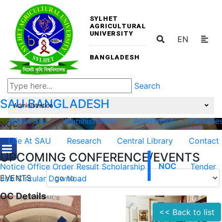
SYLHET
AGRICULTURAL
UNIVERSITY
EN
BANGLADESH
Search
SAU
BANGLADESH
Administration
About Sau
Administration
Academics
Facultie
NOC
Life At SAU
Research
Central Library
Contact
UPCOMING CONFERENCE/EVENTS
Notice
Office Order
Result
Scholarship
NOC
Tender
EVENTS
Job Circular
Download
OC Details
<< Back to list