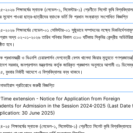
৫-২০২৬ শিক্ষাবর্ষের স্নাতক (লেভেল-১, সিমেস্টার-১) শ্রেণীতে সিলেট কৃষি বিশ্ববিদ্যাল
ির সুযোগ পাওয়া ছাত্র-ছাত্রীদের ব্যাংকে ভর্তি ফি প্রধান সংক্রান্ত সংশোধিত বিজ্ঞপ্তি
-২০২৬ শিক্ষাবর্ষের লেভেল-০১ সেমিস্টার-০১ সুষ্ঠুভাবে সম্পাদনের লক্ষ্যে দিকনির্দেশনাম
োগ্রাম অদ্য ০২-০১-২০২৬ তারিখ শনিবার বিকাল ৩:০০ ঘটিকায় সিকৃবির কেন্দ্রীয় অডিটরিয়
ষ্ঠিত হবে।
ক প্রধানমন্ত্রী ও বিএনপি চেয়ারপার্সন দেশনেত্রী বেগম খালেদা জিয়ার মৃত্যুতে গণপ্রজাতন্ত্
াদেশ সরকার, জনপ্রশাসন মন্ত্রণালয় কর্তৃক জারিকৃত প্রজ্ঞাপন অনুসারে আগামী ৩১ ডিসেম্
, বুধবার নির্বাহী আদেশে এ বিশ্ববিদ্যালয় বন্ধ থাকবে।
নাভাইরাস প্রতিরোধে জরুরী বিজ্ঞপ্তি
*Time extension - Notice for Application from Foreign
udents for Admission in the Session 2024-2025 (Last Date 
plication: 30 June 2025)
-২৫ শিক্ষাবর্ষের স্নাতক (লেভেল-১, সিমেস্টার-১) শ্রেণীতে সিলেট কৃষি বিশ্ববিদ্যালয়ে