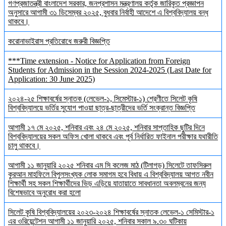
গণপ্রজাতন্ত্রী বাংলাদেশ সরকার, জনপ্রশাসন মন্ত্রণালয় কর্তৃক জারিকৃত প্রজ্ঞাপন
অনুসারে আগামী ৩১ ডিসেম্বর ২০২৫, বুধবার নির্বাহী আদেশে এ বিশ্ববিদ্যালয় বন্ধ
থাকবে।
করোনাভাইরাস প্রতিরোধে জরুরী বিজ্ঞপ্তি
***Time extension - Notice for Application from Foreign
Students for Admission in the Session 2024-2025 (Last Date for
Application: 30 June 2025)
২০২৪-২৫ শিক্ষাবর্ষের স্নাতক (লেভেল-১, সিমেস্টার-১) শ্রেণীতে সিলেট কৃষি
বিশ্ববিদ্যালয়ে ভর্তির সুযোগ পাওয়া ছাত্র-ছাত্রীদের ভর্তি সংক্রান্ত বিজ্ঞপ্তি
আগামী ১৭ মে ২০২৫, শনিবার এবং ২৪ মে ২০২৫, শনিবার সাপ্তাহিক ছুটির দিনে
বিশ্ববিদ্যালয়ের সকল অফিস খোলা থাকবে এবং পূর্ব নির্ধারিত ফাইনাল পরীক্ষার যথারীতি
চালু থাকবে।
আগামী ১১ জানুয়ারি ২০২৫ শনিবার এম সি কলেজ মাঠ (টিলাগড়) সিলেটে তাফসিরুল
কুরআন মাহফিলে বিপুলসংখ্যক লোক সমাগম হবে বিধায় এ বিশ্ববিদ্যালয় আগত নবীন
শিক্ষার্থী সহ সকল শিক্ষার্থীদের ভিড় এড়িয়ে যাতায়াতে সাবধানতা অবলম্বনের জন্য
বিশেষভাবে অনুরোধ করা হলো
সিলেট কৃষি বিশ্ববিদ্যালয়ের ২০২৩-২০২৪ শিক্ষাবর্ষের স্নাতক লেভেল-১ সেমিস্টার-১
এর ওরিয়েন্টেশন আগামী ১১ জানুয়ারি ২০২৫, শনিবার সকাল ৯.৩০ ঘটিকায়