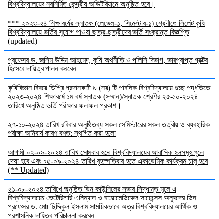
বিশ্ববিদ্যালয়ের নবনির্মিত কেন্দ্রীয় অডিটরিয়ামে অনুষ্ঠিত হবে।
*** ২০২৩-২৪ শিক্ষাবর্ষের স্নাতক (লেভেল-১, সিমেস্টার-১) শ্রেণীতে সিলেট কৃষি
বিশ্ববিদ্যালয়ে ভর্তির সুযোগ পাওয়া ছাত্র-ছাত্রীদের ভর্তি সংক্রান্ত বিজ্ঞপ্তি
(updated)
প্রফেসর ড. জসিম উদ্দিন আহমেদ, কৃষি অর্থনীতি ও পলিসি বিভাগ, ভারপ্রাপ্ত প্রক্টর
হিসেবে দায়িত্ব পালন করবেন
কৃষিবিজ্ঞান বিষয়ে ডিগ্রি প্রদানকারী ৯ (নয়) টি পাবলিক বিশ্ববিদ্যালয়ে গুচ্ছ পদ্ধতিতে
২০২৩-২০২৪ শিক্ষাবর্ষে ১ম বর্ষ স্নাতক (সম্মান)/স্নাতক শ্রেণির ২৫-১০-২০২৪
তারিখে অনুষ্ঠিত ভর্তি পরীক্ষার ফলাফল প্রকাশ।
২৭-১০-২০২৪ তারিখ রবিবার অনুষ্ঠিতব্য সকল সেমিস্টারের সকল তত্বীয় ও ব্যবহারিক
পরীক্ষা অনিবার্য কারণ বশত: স্থগিত করা হলো
আগামী ০২-০৯-২০২৪ তারিখ সোমবার হতে বিশ্ববিদ্যালয়ের আবাসিক হলসমূহ খুলে
দেয়া হবে এবং ০৫-০৯-২০২৪ তারিখ বৃহস্পতিবার হতে একাডেমিক কার্যক্রম চালু হবে
(** Updated)
২১-০৮-২০২৪ তারিখে অনুষ্ঠিত ডিন কাউন্সিলের সভার সিদ্ধান্ত মূলে এ
বিশ্ববিদ্যালয়ের ভেটেরিনারি এনিম্যাল ও বায়োমেডিকেল সায়েন্সেস অনুষদের ডিন
প্রফেসর ড. মোঃ ছিদ্দিকুল ইসলাম সাময়িকভাবে অত্র বিশ্ববিদ্যালয়ের আর্থিক ও
প্রশাসনিক দায়িত্ব পরিচালনা করবেন