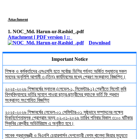
Attachment
1. NOC_Md. Harun-ur-Rashid_.pdf
Attachment [ PDF version ] ::
Download
Important Notice
শিক্ষক ও কর্মকর্তাদের এসএসসি হতে সর্বোচ্চ ডিগ্রি পর্যন্ত অর্জিত শুধুমাত্র সকল
সনদের অনুলিপি আগামী ৩ (তিন) কার্যদিবসের মধ্যে প্রেরণ সংক্রান্ত বিজ্ঞপ্তি।
২০২৫-২০২৬ শিক্ষাবর্ষের স্নাতক (লেভেল-১, সিমেস্টার-১) শ্রেণীতে সিলেট কৃষি
বিশ্ববিদ্যালয়ে ভর্তির সুযোগ পাওয়া ছাত্র-ছাত্রীদের ব্যাংকে ভর্তি ফি প্রধান
সংক্রান্ত সংশোধিত বিজ্ঞপ্তি
২০২৫-২০২৬ শিক্ষাবর্ষের লেভেল-০১ সেমিস্টার-০১ সুষ্ঠুভাবে সম্পাদনের লক্ষ্যে
দিকনির্দেশনামূলক প্রোগ্রাম অদ্য ০২-০১-২০২৬ তারিখ শনিবার বিকাল ৩:০০ ঘটিকায়
সিকৃবির কেন্দ্রীয় অডিটরিয়াম এ অনুষ্ঠিত হবে।
সাবেক প্রধানমন্ত্রী ও বিএনপি চেয়ারপার্সন দেশনেত্রী বেগম খালেদা জিয়ার মৃত্যুতে