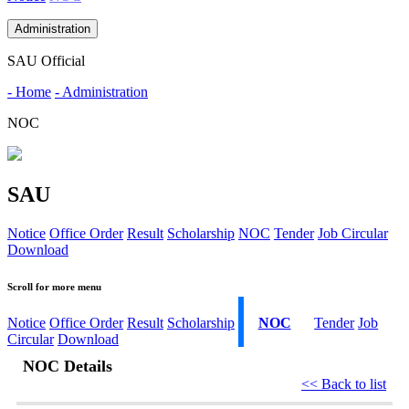
Administration
SAU Official
- Home
- Administration
NOC
SAU
Notice
Office Order
Result
Scholarship
NOC
Tender
Job Circular
Download
Scroll for more menu
Notice
Office Order
Result
Scholarship
NOC
Tender
Job
Circular
Download
NOC Details
<< Back to list