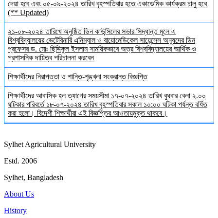
দেয়া হবে এবং ০৫-০৯-২০২৪ তারিখ বৃহস্পতিবার হতে একাডেমিক কার্যক্রম চালু হবে
(** Updated)
২১-০৮-২০২৪ তারিখে অনুষ্ঠিত ডিন কাউন্সিলের সভার সিদ্ধান্ত মূলে এ
বিশ্ববিদ্যালয়ের ভেটেরিনারি এনিম্যাল ও বায়োমেডিকেল সায়েন্সেস অনুষদের ডিন
প্রফেসর ড. মোঃ ছিদ্দিকুল ইসলাম সাময়িকভাবে অত্র বিশ্ববিদ্যালয়ের আর্থিক ও
প্রশাসনিক দায়িত্ব পরিচালনা করবেন
শিক্ষার্থীদের নিরাপত্তা ও শান্তি-শৃঙ্খলা সংক্রান্ত বিজ্ঞপ্তি
শিক্ষার্থীদের আবাসিক হল ত্যাগের সময়সীমা ১৭-০৭-২০২৪ তারিখ বুধবার বেলা ২.০০
ঘটিকার পরিবর্তে ১৮-০৭-২০২৪ তারিখ বৃহস্পতিবার সকাল ১০:০০ ঘটিকা পর্যন্ত বর্ধিত
করা হলো। বিদেশী শিক্ষার্থীরা এই বিজ্ঞপ্তির আওতায়মুক্ত থাকবে।
Sylhet Agricultural University
Estd. 2006
Sylhet, Bangladesh
About Us
History