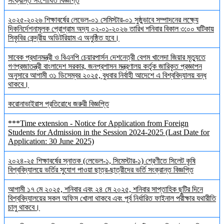
সংক্রান্ত সংশোধিত বিজ্ঞপ্তি
২০২৫-২০২৬ শিক্ষাবর্ষের লেভেল-০১ সেমিস্টার-০১ সুষ্ঠুভাবে সম্পাদনের লক্ষ্যে
দিকনির্দেশনামূলক প্রোগ্রাম অদ্য ০২-০১-২০২৬ তারিখ শনিবার বিকাল ৩:০০ ঘটিকায়
সিকৃবির কেন্দ্রীয় অডিটরিয়াম এ অনুষ্ঠিত হবে।
সাবেক প্রধানমন্ত্রী ও বিএনপি চেয়ারপার্সন দেশনেত্রী বেগম খালেদা জিয়ার মৃত্যুতে
গণপ্রজাতন্ত্রী বাংলাদেশ সরকার, জনপ্রশাসন মন্ত্রণালয় কর্তৃক জারিকৃত প্রজ্ঞাপন
অনুসারে আগামী ৩১ ডিসেম্বর ২০২৫, বুধবার নির্বাহী আদেশে এ বিশ্ববিদ্যালয় বন্ধ
থাকবে।
করোনাভাইরাস প্রতিরোধে জরুরী বিজ্ঞপ্তি
***Time extension - Notice for Application from Foreign
Students for Admission in the Session 2024-2025 (Last Date for
Application: 30 June 2025)
২০২৪-২৫ শিক্ষাবর্ষের স্নাতক (লেভেল-১, সিমেস্টার-১) শ্রেণীতে সিলেট কৃষি
বিশ্ববিদ্যালয়ে ভর্তির সুযোগ পাওয়া ছাত্র-ছাত্রীদের ভর্তি সংক্রান্ত বিজ্ঞপ্তি
আগামী ১৭ মে ২০২৫, শনিবার এবং ২৪ মে ২০২৫, শনিবার সাপ্তাহিক ছুটির দিনে
বিশ্ববিদ্যালয়ের সকল অফিস খোলা থাকবে এবং পূর্ব নির্ধারিত ফাইনাল পরীক্ষার যথারীতি
চালু থাকবে।