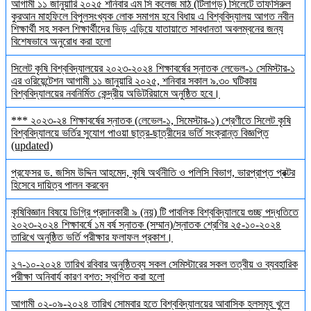
আগামী ১১ জানুয়ারি ২০২৫ শনিবার এম সি কলেজ মাঠ (টিলাগড়) সিলেটে তাফসিরুল
কুরআন মাহফিলে বিপুলসংখ্যক লোক সমাগম হবে বিধায় এ বিশ্ববিদ্যালয় আগত নবীন
শিক্ষার্থী সহ সকল শিক্ষার্থীদের ভিড় এড়িয়ে যাতায়াতে সাবধানতা অবলম্বনের জন্য
বিশেষভাবে অনুরোধ করা হলো
সিলেট কৃষি বিশ্ববিদ্যালয়ের ২০২৩-২০২৪ শিক্ষাবর্ষের স্নাতক লেভেল-১ সেমিস্টার-১
এর ওরিয়েন্টেশন আগামী ১১ জানুয়ারি ২০২৫, শনিবার সকাল ৯.৩০ ঘটিকায়
বিশ্ববিদ্যালয়ের নবনির্মিত কেন্দ্রীয় অডিটরিয়ামে অনুষ্ঠিত হবে।
*** ২০২৩-২৪ শিক্ষাবর্ষের স্নাতক (লেভেল-১, সিমেস্টার-১) শ্রেণীতে সিলেট কৃষি
বিশ্ববিদ্যালয়ে ভর্তির সুযোগ পাওয়া ছাত্র-ছাত্রীদের ভর্তি সংক্রান্ত বিজ্ঞপ্তি
(updated)
প্রফেসর ড. জসিম উদ্দিন আহমেদ, কৃষি অর্থনীতি ও পলিসি বিভাগ, ভারপ্রাপ্ত প্রক্টর
হিসেবে দায়িত্ব পালন করবেন
কৃষিবিজ্ঞান বিষয়ে ডিগ্রি প্রদানকারী ৯ (নয়) টি পাবলিক বিশ্ববিদ্যালয়ে গুচ্ছ পদ্ধতিতে
২০২৩-২০২৪ শিক্ষাবর্ষে ১ম বর্ষ স্নাতক (সম্মান)/স্নাতক শ্রেণির ২৫-১০-২০২৪
তারিখে অনুষ্ঠিত ভর্তি পরীক্ষার ফলাফল প্রকাশ।
২৭-১০-২০২৪ তারিখ রবিবার অনুষ্ঠিতব্য সকল সেমিস্টারের সকল তত্বীয় ও ব্যবহারিক
পরীক্ষা অনিবার্য কারণ বশত: স্থগিত করা হলো
আগামী ০২-০৯-২০২৪ তারিখ সোমবার হতে বিশ্ববিদ্যালয়ের আবাসিক হলসমূহ খুলে