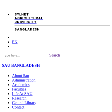
SYLHET
AGRICULTURAL
UNIVERSITY
BANGLADESH
EN
Search
SAU
BANGLADESH
About Sau
Administration
Academics
Faculties
Life At SAU
Research
Central Library
Contact