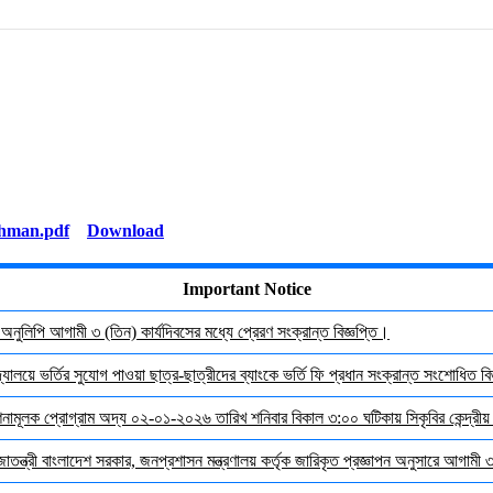
Download
Important Notice
র অনুলিপি আগামী ৩ (তিন) কার্যদিবসের মধ্যে প্রেরণ সংক্রান্ত বিজ্ঞপ্তি।
যালয়ে ভর্তির সুযোগ পাওয়া ছাত্র-ছাত্রীদের ব্যাংকে ভর্তি ফি প্রধান সংক্রান্ত সংশোধিত বিজ
দেশনামূলক প্রোগ্রাম অদ্য ০২-০১-২০২৬ তারিখ শনিবার বিকাল ৩:০০ ঘটিকায় সিকৃবির কেন্দ্রীয
জাতন্ত্রী বাংলাদেশ সরকার, জনপ্রশাসন মন্ত্রণালয় কর্তৃক জারিকৃত প্রজ্ঞাপন অনুসারে আগামী