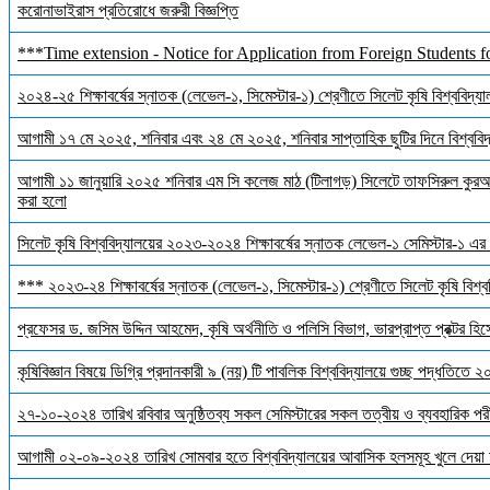
করোনাভাইরাস প্রতিরোধে জরুরী বিজ্ঞপ্তি
***Time extension - Notice for Application from Foreign Students f
২০২৪-২৫ শিক্ষাবর্ষের স্নাতক (লেভেল-১, সিমেস্টার-১) শ্রেণীতে সিলেট কৃষি বিশ্ববিদ্যালয়
আগামী ১৭ মে ২০২৫, শনিবার এবং ২৪ মে ২০২৫, শনিবার সাপ্তাহিক ছুটির দিনে বিশ্ববিদ্য
আগামী ১১ জানুয়ারি ২০২৫ শনিবার এম সি কলেজ মাঠ (টিলাগড়) সিলেটে তাফসিরুল কুরআন 
করা হলো
সিলেট কৃষি বিশ্ববিদ্যালয়ের ২০২৩-২০২৪ শিক্ষাবর্ষের স্নাতক লেভেল-১ সেমিস্টার-১ এর 
*** ২০২৩-২৪ শিক্ষাবর্ষের স্নাতক (লেভেল-১, সিমেস্টার-১) শ্রেণীতে সিলেট কৃষি বিশ্ববি
প্রফেসর ড. জসিম উদ্দিন আহমেদ, কৃষি অর্থনীতি ও পলিসি বিভাগ, ভারপ্রাপ্ত প্রক্টর হিস
কৃষিবিজ্ঞান বিষয়ে ডিগ্রি প্রদানকারী ৯ (নয়) টি পাবলিক বিশ্ববিদ্যালয়ে গুচ্ছ পদ্ধতিতে
২৭-১০-২০২৪ তারিখ রবিবার অনুষ্ঠিতব্য সকল সেমিস্টারের সকল তত্বীয় ও ব্যবহারিক পরী
আগামী ০২-০৯-২০২৪ তারিখ সোমবার হতে বিশ্ববিদ্যালয়ের আবাসিক হলসমূহ খুলে দেয়া 