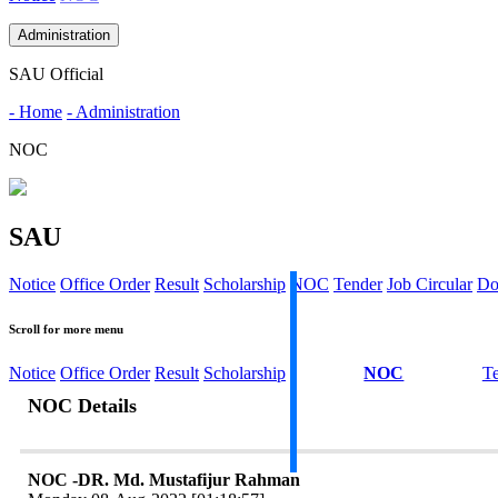
Administration
SAU Official
- Home
- Administration
NOC
SAU
Notice
Office Order
Result
Scholarship
NOC
Tender
Job Circular
Do
Scroll for more menu
Notice
Office Order
Result
Scholarship
NOC
T
NOC Details
NOC -DR. Md. Mustafijur Rahman