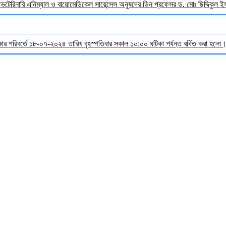
 ভেটেরিনারি এনিম্যাল ও বায়োমেডিকেল সায়েন্সেস অনুষদের ডিন প্রফেসর ড. মোঃ ছিদ্দিকুল 
র পরিবর্তে ১৮-০৭-২০২৪ তারিখ বৃহস্পতিবার সকাল ১০:০০ ঘটিকা পর্যন্ত বর্ধিত করা হলো। ব