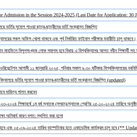
or Admission in the Session 2024-2025 (Last Date for Application: 30 
ে ভর্তির সুযোগ পাওয়া ছাত্র-ছাত্রীদের ভর্তি সংক্রান্ত বিজ্ঞপ্তি
ালয়ের সকল অফিস খোলা থাকবে এবং পূর্ব নির্ধারিত ফাইনাল পরীক্ষার যথারীতি চালু থাকবে।
মাহফিলে বিপুলসংখ্যক লোক সমাগম হবে বিধায় এ বিশ্ববিদ্যালয় আগত নবীন শিক্ষার্থী সহ সক
ওরিয়েন্টেশন আগামী ১১ জানুয়ারি ২০২৫, শনিবার সকাল ৯.৩০ ঘটিকায় বিশ্ববিদ্যালয়ের নবনির্মি
দ্যালয়ে ভর্তির সুযোগ পাওয়া ছাত্র-ছাত্রীদের ভর্তি সংক্রান্ত বিজ্ঞপ্তি (updated)
েবে দায়িত্ব পালন করবেন
 ২০২৩-২০২৪ শিক্ষাবর্ষে ১ম বর্ষ স্নাতক (সম্মান)/স্নাতক শ্রেণির ২৫-১০-২০২৪ তারিখে অনুষ্
ক্ষা অনিবার্য কারণ বশত: স্থগিত করা হলো
হবে এবং ০৫-০৯-২০২৪ তারিখ বৃহস্পতিবার হতে একাডেমিক কার্যক্রম চালু হবে (** Upda