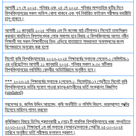
আগামী ১৭ মে ২০২৫, শনিবার এবং ২৪ মে ২০২৫, শনিবার সাপ্তাহিক ছুটির দিনে
বিশ্ববিদ্যালয়ের সকল অফিস খোলা থাকবে এবং পূর্ব নির্ধারিত ফাইনাল পরীক্ষার যথারীতি
চালু থাকবে।
আগামী ১১ জানুয়ারি ২০২৫ শনিবার এম সি কলেজ মাঠ (টিলাগড়) সিলেটে তাফসিরুল
কুরআন মাহফিলে বিপুলসংখ্যক লোক সমাগম হবে বিধায় এ বিশ্ববিদ্যালয় আগত নবীন
শিক্ষার্থী সহ সকল শিক্ষার্থীদের ভিড় এড়িয়ে যাতায়াতে সাবধানতা অবলম্বনের জন্য
বিশেষভাবে অনুরোধ করা হলো
সিলেট কৃষি বিশ্ববিদ্যালয়ের ২০২৩-২০২৪ শিক্ষাবর্ষের স্নাতক লেভেল-১ সেমিস্টার-১
এর ওরিয়েন্টেশন আগামী ১১ জানুয়ারি ২০২৫, শনিবার সকাল ৯.৩০ ঘটিকায়
বিশ্ববিদ্যালয়ের নবনির্মিত কেন্দ্রীয় অডিটরিয়ামে অনুষ্ঠিত হবে।
*** ২০২৩-২৪ শিক্ষাবর্ষের স্নাতক (লেভেল-১, সিমেস্টার-১) শ্রেণীতে সিলেট কৃষি
বিশ্ববিদ্যালয়ে ভর্তির সুযোগ পাওয়া ছাত্র-ছাত্রীদের ভর্তি সংক্রান্ত বিজ্ঞপ্তি
(updated)
প্রফেসর ড. জসিম উদ্দিন আহমেদ, কৃষি অর্থনীতি ও পলিসি বিভাগ, ভারপ্রাপ্ত প্রক্টর
হিসেবে দায়িত্ব পালন করবেন
কৃষিবিজ্ঞান বিষয়ে ডিগ্রি প্রদানকারী ৯ (নয়) টি পাবলিক বিশ্ববিদ্যালয়ে গুচ্ছ পদ্ধতিতে
২০২৩-২০২৪ শিক্ষাবর্ষে ১ম বর্ষ স্নাতক (সম্মান)/স্নাতক শ্রেণির ২৫-১০-২০২৪
তারিখে অনুষ্ঠিত ভর্তি পরীক্ষার ফলাফল প্রকাশ।