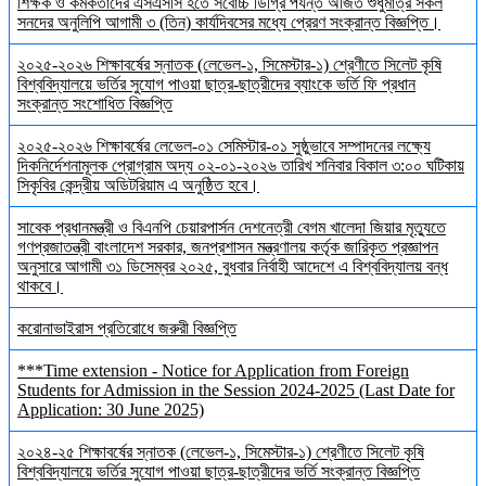
শিক্ষক ও কর্মকর্তাদের এসএসসি হতে সর্বোচ্চ ডিগ্রি পর্যন্ত অর্জিত শুধুমাত্র সকল
সনদের অনুলিপি আগামী ৩ (তিন) কার্যদিবসের মধ্যে প্রেরণ সংক্রান্ত বিজ্ঞপ্তি।
২০২৫-২০২৬ শিক্ষাবর্ষের স্নাতক (লেভেল-১, সিমেস্টার-১) শ্রেণীতে সিলেট কৃষি
বিশ্ববিদ্যালয়ে ভর্তির সুযোগ পাওয়া ছাত্র-ছাত্রীদের ব্যাংকে ভর্তি ফি প্রধান
সংক্রান্ত সংশোধিত বিজ্ঞপ্তি
২০২৫-২০২৬ শিক্ষাবর্ষের লেভেল-০১ সেমিস্টার-০১ সুষ্ঠুভাবে সম্পাদনের লক্ষ্যে
দিকনির্দেশনামূলক প্রোগ্রাম অদ্য ০২-০১-২০২৬ তারিখ শনিবার বিকাল ৩:০০ ঘটিকায়
সিকৃবির কেন্দ্রীয় অডিটরিয়াম এ অনুষ্ঠিত হবে।
সাবেক প্রধানমন্ত্রী ও বিএনপি চেয়ারপার্সন দেশনেত্রী বেগম খালেদা জিয়ার মৃত্যুতে
গণপ্রজাতন্ত্রী বাংলাদেশ সরকার, জনপ্রশাসন মন্ত্রণালয় কর্তৃক জারিকৃত প্রজ্ঞাপন
অনুসারে আগামী ৩১ ডিসেম্বর ২০২৫, বুধবার নির্বাহী আদেশে এ বিশ্ববিদ্যালয় বন্ধ
থাকবে।
করোনাভাইরাস প্রতিরোধে জরুরী বিজ্ঞপ্তি
***Time extension - Notice for Application from Foreign
Students for Admission in the Session 2024-2025 (Last Date for
Application: 30 June 2025)
২০২৪-২৫ শিক্ষাবর্ষের স্নাতক (লেভেল-১, সিমেস্টার-১) শ্রেণীতে সিলেট কৃষি
বিশ্ববিদ্যালয়ে ভর্তির সুযোগ পাওয়া ছাত্র-ছাত্রীদের ভর্তি সংক্রান্ত বিজ্ঞপ্তি