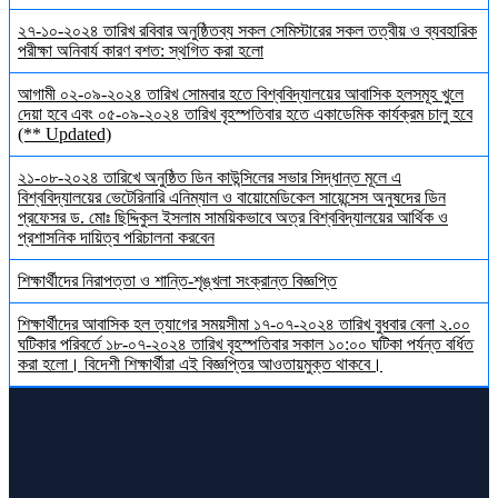
২৭-১০-২০২৪ তারিখ রবিবার অনুষ্ঠিতব্য সকল সেমিস্টারের সকল তত্বীয় ও ব্যবহারিক
পরীক্ষা অনিবার্য কারণ বশত: স্থগিত করা হলো
আগামী ০২-০৯-২০২৪ তারিখ সোমবার হতে বিশ্ববিদ্যালয়ের আবাসিক হলসমূহ খুলে
দেয়া হবে এবং ০৫-০৯-২০২৪ তারিখ বৃহস্পতিবার হতে একাডেমিক কার্যক্রম চালু হবে
(** Updated)
২১-০৮-২০২৪ তারিখে অনুষ্ঠিত ডিন কাউন্সিলের সভার সিদ্ধান্ত মূলে এ
বিশ্ববিদ্যালয়ের ভেটেরিনারি এনিম্যাল ও বায়োমেডিকেল সায়েন্সেস অনুষদের ডিন
প্রফেসর ড. মোঃ ছিদ্দিকুল ইসলাম সাময়িকভাবে অত্র বিশ্ববিদ্যালয়ের আর্থিক ও
প্রশাসনিক দায়িত্ব পরিচালনা করবেন
শিক্ষার্থীদের নিরাপত্তা ও শান্তি-শৃঙ্খলা সংক্রান্ত বিজ্ঞপ্তি
শিক্ষার্থীদের আবাসিক হল ত্যাগের সময়সীমা ১৭-০৭-২০২৪ তারিখ বুধবার বেলা ২.০০
ঘটিকার পরিবর্তে ১৮-০৭-২০২৪ তারিখ বৃহস্পতিবার সকাল ১০:০০ ঘটিকা পর্যন্ত বর্ধিত
করা হলো। বিদেশী শিক্ষার্থীরা এই বিজ্ঞপ্তির আওতায়মুক্ত থাকবে।