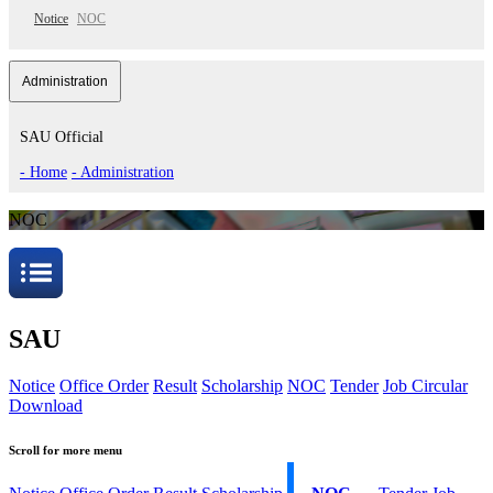
Notice
NOC
Administration
SAU Official
- Home
- Administration
NOC
SAU
Notice
Office Order
Result
Scholarship
NOC
Tender
Job Circular
Download
Scroll for more menu