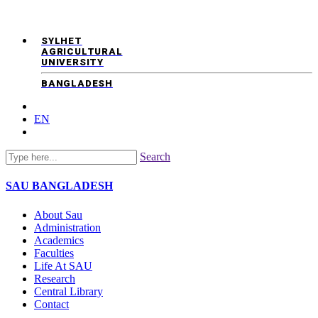
SYLHET
AGRICULTURAL
UNIVERSITY
BANGLADESH
EN
Search
SAU
BANGLADESH
About Sau
Administration
Academics
Faculties
Life At SAU
Research
Central Library
Contact