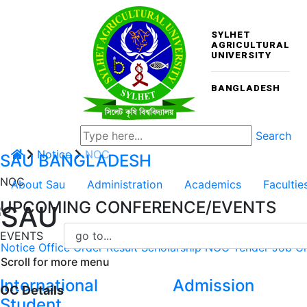
SYLHET
AGRICULTURAL
UNIVERSITY
BANGLADESH
Search
Notice
NOC
SAU
BANGLADESH
NOC
About Sau
Administration
Academics
Facultie
UPCOMING CONFERENCE/EVENTS
SAU
EVENTS
Notice
Office Order
Result
Scholarship
NOC
Tender
Job Ci
Scroll for more menu
International
Admission
OC Details
Student