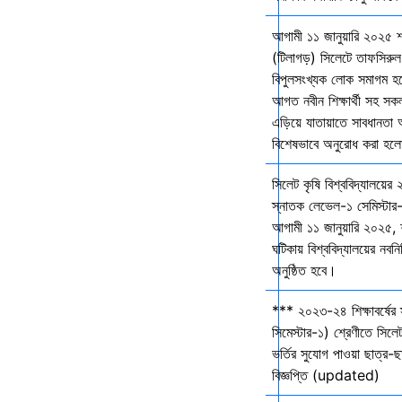
আগামী ১১ জানুয়ারি ২০২৫ 
(টিলাগড়) সিলেটে তাফসিরু
বিপুলসংখ্যক লোক সমাগম হবে 
আগত নবীন শিক্ষার্থী সহ সকল 
এড়িয়ে যাতায়াতে সাবধানতা
বিশেষভাবে অনুরোধ করা হল
সিলেট কৃষি বিশ্ববিদ্যালয়ের
স্নাতক লেভেল-১ সেমিস্টার-
আগামী ১১ জানুয়ারি ২০২৫,
ঘটিকায় বিশ্ববিদ্যালয়ের নবনির
অনুষ্ঠিত হবে।
*** ২০২৩-২৪ শিক্ষাবর্ষের
সিমেস্টার-১) শ্রেণীতে সিলেট
ভর্তির সুযোগ পাওয়া ছাত্র-ছা
বিজ্ঞপ্তি (updated)