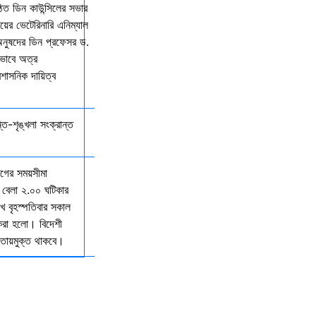
িত ডিন কাউন্সিলের সভার
ালয়ের ভেটেরিনারি এনিম্যাল
অনুষদের ডিন প্রফেসর ড.
কভাবে অত্র
রশাসনিক দায়িত্ব
্তি-শৃঙ্খলা সংক্রান্ত
যাগের সময়সীমা
 বেলা ২.০০ ঘটিকার
খ বৃহস্পতিবার সকাল
 করা হলো। বিদেশী
আওতায়মুক্ত থাকবে।