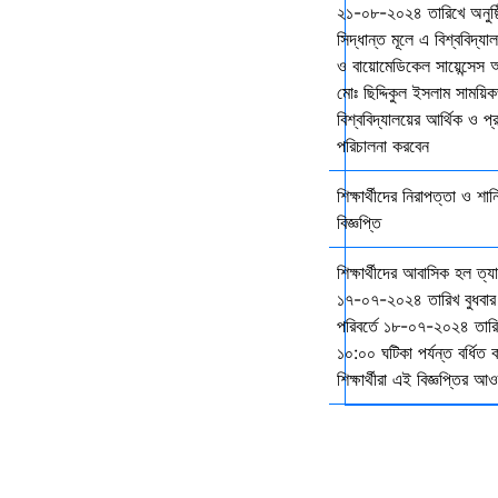
২১-০৮-২০২৪ তারিখে অনুষ্ঠ
সিদ্ধান্ত মূলে এ বিশ্ববিদ্য
ও বায়োমেডিকেল সায়েন্সেস 
মোঃ ছিদ্দিকুল ইসলাম সাময়ি
বিশ্ববিদ্যালয়ের আর্থিক ও প্
পরিচালনা করবেন
শিক্ষার্থীদের নিরাপত্তা ও শান
বিজ্ঞপ্তি
শিক্ষার্থীদের আবাসিক হল ত্
১৭-০৭-২০২৪ তারিখ বুধবার
পরিবর্তে ১৮-০৭-২০২৪ তারি
১০:০০ ঘটিকা পর্যন্ত বর্ধিত
শিক্ষার্থীরা এই বিজ্ঞপ্তির 