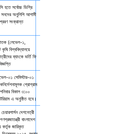
ি হতে সর্বোচ্চ ডিগ্রি
কল সনদের অনুলিপি আগামী
্রেরণ সংক্রান্ত
্নাতক (লেভেল-১,
 কৃষি বিশ্ববিদ্যালয়ে
ত্রীদের ব্যাংকে ভর্তি ফি
জ্ঞপ্তি
েভেল-০১ সেমিস্টার-০১
দিকনির্দেশনামূলক প্রোগ্রাম
নিবার বিকাল ৩:০০
িটরিয়াম এ অনুষ্ঠিত হবে।
 চেয়ারপার্সন দেশনেত্রী
গণপ্রজাতন্ত্রী বাংলাদেশ
় কর্তৃক জারিকৃত
১ ডিসেম্বর ২০২৫, বুধবার