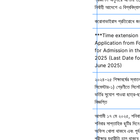
নির্বাহী আদেশে এ বিশ্ববিদ্য
করোনাভাইরাস প্রতিরোধে জরুর
***Time extension 
Application from F
for Admission in t
2025 (Last Date fo
June 2025)
২০২৪-২৫ শিক্ষাবর্ষের স্না
সিমেস্টার-১) শ্রেণীতে সিলেট
ভর্তির সুযোগ পাওয়া ছাত্র-ছা
বিজ্ঞপ্তি
আগামী ১৭ মে ২০২৫, শনিব
শনিবার সাপ্তাহিক ছুটির দিনে
অফিস খোলা থাকবে এবং পূর্ব 
পরীক্ষার যথারীতি চালু থাকব