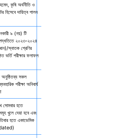
মেদ, কৃষি অর্থনীতি ও
্টর হিসেবে দায়িত্ব পালন
দানকারী ৯ (নয়) টি
্ছ পদ্ধতিতে ২০২৩-২০২৪
ম্মান)/স্নাতক শ্রেণির
ত ভর্তি পরীক্ষার ফলাফল
অনুষ্ঠিতব্য সকল
যবহারিক পরীক্ষা অনিবার্য
ো
খ সোমবার হতে
সমূহ খুলে দেয়া হবে এবং
তিবার হতে একাডেমিক
Updated)