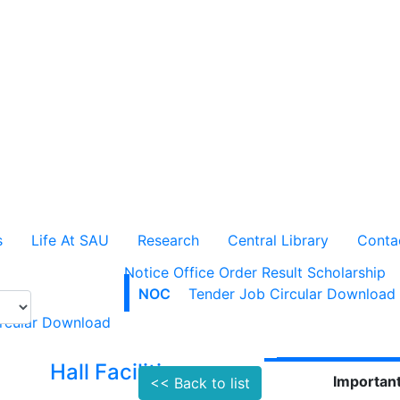
s
Life At SAU
Research
Central Library
Conta
Notice
Office Order
Result
Scholarship
NOC
Tender
Job Circular
Download
rcular
Download
Hall Facilities
Campus Faci
Important
<< Back to list