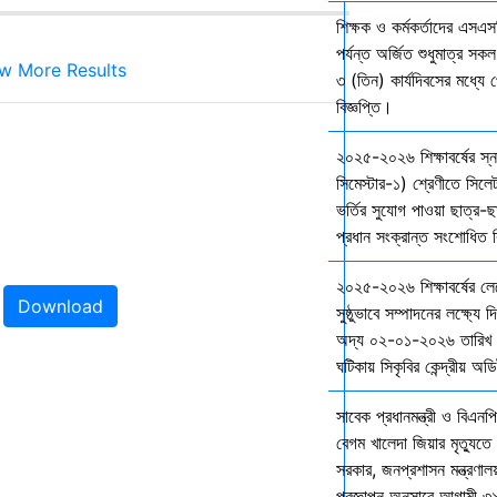
শিক্ষক ও কর্মকর্তাদের এসএসস
পর্যন্ত অর্জিত শুধুমাত্র স
w More Results
৩ (তিন) কার্যদিবসের মধ্যে প
বিজ্ঞপ্তি।
২০২৫-২০২৬ শিক্ষাবর্ষের স
সিমেস্টার-১) শ্রেণীতে সিলেট
ভর্তির সুযোগ পাওয়া ছাত্র-ছা
প্রধান সংক্রান্ত সংশোধিত বি
২০২৫-২০২৬ শিক্ষাবর্ষের ল
Download
সুষ্ঠুভাবে সম্পাদনের লক্ষ্যে 
অদ্য ০২-০১-২০২৬ তারিখ শ
ঘটিকায় সিকৃবির কেন্দ্রীয় অড
সাবেক প্রধানমন্ত্রী ও বিএনপি
বেগম খালেদা জিয়ার মৃত্যুতে 
সরকার, জনপ্রশাসন মন্ত্রণালয
প্রজ্ঞাপন অনুসারে আগামী ৩