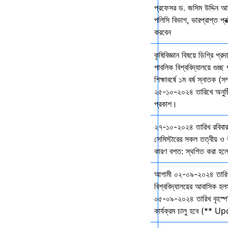
প্রফেসর ড. জসিম উদ্দিন আহ
পলিসি বিভাগ, ভারপ্রাপ্ত প্রক
করবেন
কৃষিবিজ্ঞান বিষয়ে ডিগ্রি প্র
পাবলিক বিশ্ববিদ্যালয়ে গুচ
শিক্ষাবর্ষে ১ম বর্ষ স্নাতক (স
২৫-১০-২০২৪ তারিখে অনুষ্ঠি
প্রকাশ।
২৭-১০-২০২৪ তারিখ রবিবার 
সেমিস্টারের সকল তত্বীয় ও ব্
কারণ বশত: স্থগিত করা হল
আগামী ০২-০৯-২০২৪ তারি
বিশ্ববিদ্যালয়ের আবাসিক হল
০৫-০৯-২০২৪ তারিখ বৃহস্প
কার্যক্রম চালু হবে (** 