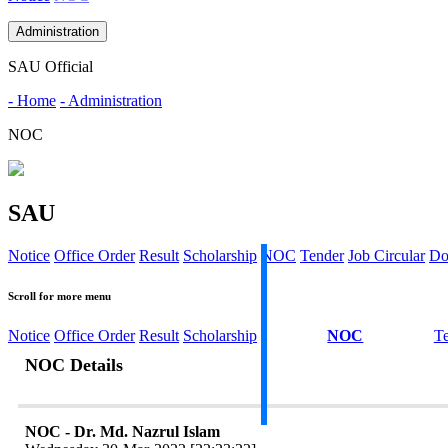
Administration
SAU Official
- Home
- Administration
NOC
SAU
Notice
Office Order
Result
Scholarship
NOC
Tender
Job Circular
Do
Scroll for more menu
Notice
Office Order
Result
Scholarship
NOC
T
NOC Details
NOC - Dr. Md. Nazrul Islam