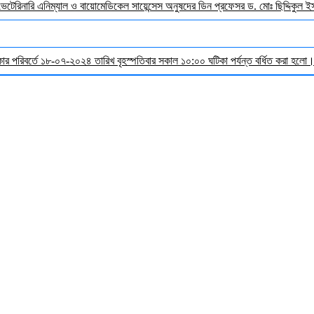
 ভেটেরিনারি এনিম্যাল ও বায়োমেডিকেল সায়েন্সেস অনুষদের ডিন প্রফেসর ড. মোঃ ছিদ্দিকুল 
র পরিবর্তে ১৮-০৭-২০২৪ তারিখ বৃহস্পতিবার সকাল ১০:০০ ঘটিকা পর্যন্ত বর্ধিত করা হলো। ব