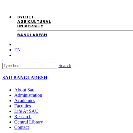
SYLHET
AGRICULTURAL
UNIVERSITY
BANGLADESH
EN
Search
SAU
BANGLADESH
About Sau
Administration
Academics
Faculties
Life At SAU
Research
Central Library
Contact