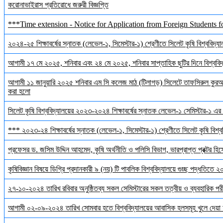
করোনাভাইরাস প্রতিরোধে জরুরী বিজ্ঞপ্তি
***Time extension - Notice for Application from Foreign Students f
২০২৪-২৫ শিক্ষাবর্ষের স্নাতক (লেভেল-১, সিমেস্টার-১) শ্রেণীতে সিলেট কৃষি বিশ্ববিদ্যালয়
আগামী ১৭ মে ২০২৫, শনিবার এবং ২৪ মে ২০২৫, শনিবার সাপ্তাহিক ছুটির দিনে বিশ্ববিদ্য
আগামী ১১ জানুয়ারি ২০২৫ শনিবার এম সি কলেজ মাঠ (টিলাগড়) সিলেটে তাফসিরুল কুরআন 
করা হলো
সিলেট কৃষি বিশ্ববিদ্যালয়ের ২০২৩-২০২৪ শিক্ষাবর্ষের স্নাতক লেভেল-১ সেমিস্টার-১ এর 
*** ২০২৩-২৪ শিক্ষাবর্ষের স্নাতক (লেভেল-১, সিমেস্টার-১) শ্রেণীতে সিলেট কৃষি বিশ্ববি
প্রফেসর ড. জসিম উদ্দিন আহমেদ, কৃষি অর্থনীতি ও পলিসি বিভাগ, ভারপ্রাপ্ত প্রক্টর হিস
কৃষিবিজ্ঞান বিষয়ে ডিগ্রি প্রদানকারী ৯ (নয়) টি পাবলিক বিশ্ববিদ্যালয়ে গুচ্ছ পদ্ধতিতে
২৭-১০-২০২৪ তারিখ রবিবার অনুষ্ঠিতব্য সকল সেমিস্টারের সকল তত্বীয় ও ব্যবহারিক পরী
আগামী ০২-০৯-২০২৪ তারিখ সোমবার হতে বিশ্ববিদ্যালয়ের আবাসিক হলসমূহ খুলে দেয়া 