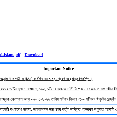
Download
Important Notice
র অনুলিপি আগামী ৩ (তিন) কার্যদিবসের মধ্যে প্রেরণ সংক্রান্ত বিজ্ঞপ্তি।
যালয়ে ভর্তির সুযোগ পাওয়া ছাত্র-ছাত্রীদের ব্যাংকে ভর্তি ফি প্রধান সংক্রান্ত সংশোধিত বিজ
দেশনামূলক প্রোগ্রাম অদ্য ০২-০১-২০২৬ তারিখ শনিবার বিকাল ৩:০০ ঘটিকায় সিকৃবির কেন্দ্রীয
জাতন্ত্রী বাংলাদেশ সরকার, জনপ্রশাসন মন্ত্রণালয় কর্তৃক জারিকৃত প্রজ্ঞাপন অনুসারে আগামী