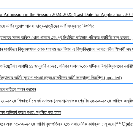
or Admission in the Session 2024-2025 (Last Date for Application: 30 
ে ভর্তির সুযোগ পাওয়া ছাত্র-ছাত্রীদের ভর্তি সংক্রান্ত বিজ্ঞপ্তি
ালয়ের সকল অফিস খোলা থাকবে এবং পূর্ব নির্ধারিত ফাইনাল পরীক্ষার যথারীতি চালু থাকবে।
মাহফিলে বিপুলসংখ্যক লোক সমাগম হবে বিধায় এ বিশ্ববিদ্যালয় আগত নবীন শিক্ষার্থী সহ সক
ওরিয়েন্টেশন আগামী ১১ জানুয়ারি ২০২৫, শনিবার সকাল ৯.৩০ ঘটিকায় বিশ্ববিদ্যালয়ের নবনির্মি
দ্যালয়ে ভর্তির সুযোগ পাওয়া ছাত্র-ছাত্রীদের ভর্তি সংক্রান্ত বিজ্ঞপ্তি (updated)
েবে দায়িত্ব পালন করবেন
 ২০২৩-২০২৪ শিক্ষাবর্ষে ১ম বর্ষ স্নাতক (সম্মান)/স্নাতক শ্রেণির ২৫-১০-২০২৪ তারিখে অনুষ্
ক্ষা অনিবার্য কারণ বশত: স্থগিত করা হলো
হবে এবং ০৫-০৯-২০২৪ তারিখ বৃহস্পতিবার হতে একাডেমিক কার্যক্রম চালু হবে (** Upda