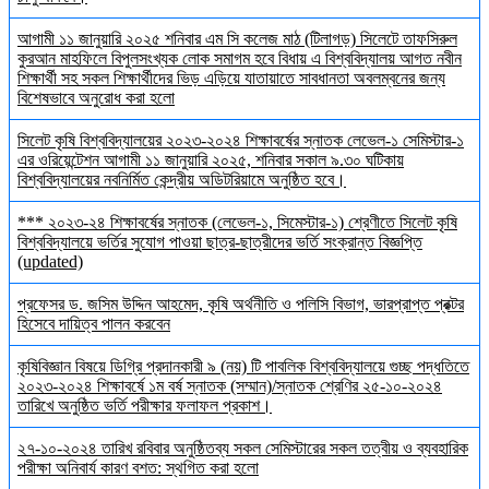
আগামী ১১ জানুয়ারি ২০২৫ শনিবার এম সি কলেজ মাঠ (টিলাগড়) সিলেটে তাফসিরুল
কুরআন মাহফিলে বিপুলসংখ্যক লোক সমাগম হবে বিধায় এ বিশ্ববিদ্যালয় আগত নবীন
শিক্ষার্থী সহ সকল শিক্ষার্থীদের ভিড় এড়িয়ে যাতায়াতে সাবধানতা অবলম্বনের জন্য
বিশেষভাবে অনুরোধ করা হলো
সিলেট কৃষি বিশ্ববিদ্যালয়ের ২০২৩-২০২৪ শিক্ষাবর্ষের স্নাতক লেভেল-১ সেমিস্টার-১
এর ওরিয়েন্টেশন আগামী ১১ জানুয়ারি ২০২৫, শনিবার সকাল ৯.৩০ ঘটিকায়
বিশ্ববিদ্যালয়ের নবনির্মিত কেন্দ্রীয় অডিটরিয়ামে অনুষ্ঠিত হবে।
*** ২০২৩-২৪ শিক্ষাবর্ষের স্নাতক (লেভেল-১, সিমেস্টার-১) শ্রেণীতে সিলেট কৃষি
বিশ্ববিদ্যালয়ে ভর্তির সুযোগ পাওয়া ছাত্র-ছাত্রীদের ভর্তি সংক্রান্ত বিজ্ঞপ্তি
(updated)
প্রফেসর ড. জসিম উদ্দিন আহমেদ, কৃষি অর্থনীতি ও পলিসি বিভাগ, ভারপ্রাপ্ত প্রক্টর
হিসেবে দায়িত্ব পালন করবেন
কৃষিবিজ্ঞান বিষয়ে ডিগ্রি প্রদানকারী ৯ (নয়) টি পাবলিক বিশ্ববিদ্যালয়ে গুচ্ছ পদ্ধতিতে
২০২৩-২০২৪ শিক্ষাবর্ষে ১ম বর্ষ স্নাতক (সম্মান)/স্নাতক শ্রেণির ২৫-১০-২০২৪
তারিখে অনুষ্ঠিত ভর্তি পরীক্ষার ফলাফল প্রকাশ।
২৭-১০-২০২৪ তারিখ রবিবার অনুষ্ঠিতব্য সকল সেমিস্টারের সকল তত্বীয় ও ব্যবহারিক
পরীক্ষা অনিবার্য কারণ বশত: স্থগিত করা হলো