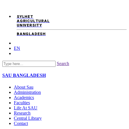
SYLHET
AGRICULTURAL
UNIVERSITY
BANGLADESH
EN
Search
SAU
BANGLADESH
About Sau
Administration
Academics
Faculties
Life At SAU
Research
Central Library
Contact