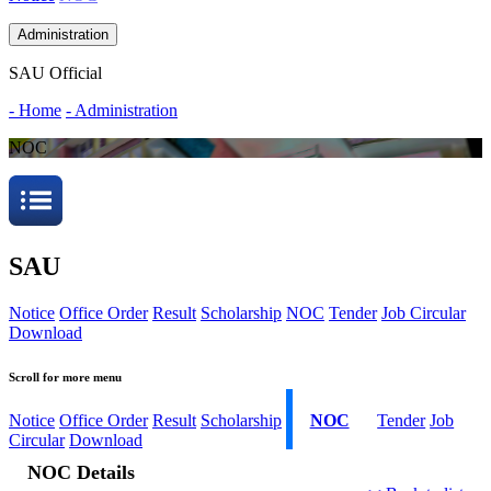
Administration
SAU Official
- Home
- Administration
NOC
SAU
Notice
Office Order
Result
Scholarship
NOC
Tender
Job Circular
Download
Scroll for more menu
Notice
Office Order
Result
Scholarship
NOC
Tender
Job
Circular
Download
NOC Details