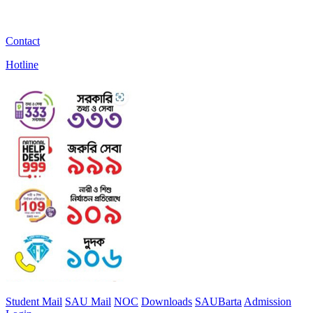
Contact
Hotline
Student Mail
SAU Mail
NOC
Downloads
SAUBarta
Admission