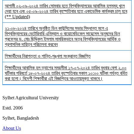
আগামী ০২-০৯-২০২৪ তারিখ সোমবার হতে বিশ্ববিদ্যালয়ের আবাসিক হলসমূহ খুলে
দেয়া হবে এবং ০৫-০৯-২০২৪ তারিখ বৃহস্পতিবার হতে একাডেমিক কার্যক্রম চালু হবে
(** Updated)
২১-০৮-২০২৪ তারিখে অনুষ্ঠিত ডিন কাউন্সিলের সভার সিদ্ধান্ত মূলে এ
বিশ্ববিদ্যালয়ের ভেটেরিনারি এনিম্যাল ও বায়োমেডিকেল সায়েন্সেস অনুষদের ডিন
প্রফেসর ড. মোঃ ছিদ্দিকুল ইসলাম সাময়িকভাবে অত্র বিশ্ববিদ্যালয়ের আর্থিক ও
প্রশাসনিক দায়িত্ব পরিচালনা করবেন
শিক্ষার্থীদের নিরাপত্তা ও শান্তি-শৃঙ্খলা সংক্রান্ত বিজ্ঞপ্তি
শিক্ষার্থীদের আবাসিক হল ত্যাগের সময়সীমা ১৭-০৭-২০২৪ তারিখ বুধবার বেলা ২.০০
ঘটিকার পরিবর্তে ১৮-০৭-২০২৪ তারিখ বৃহস্পতিবার সকাল ১০:০০ ঘটিকা পর্যন্ত বর্ধিত
করা হলো। বিদেশী শিক্ষার্থীরা এই বিজ্ঞপ্তির আওতায়মুক্ত থাকবে।
Sylhet Agricultural University
Estd. 2006
Sylhet, Bangladesh
About Us