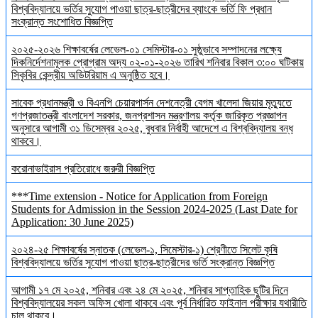
বিশ্ববিদ্যালয়ে ভর্তির সুযোগ পাওয়া ছাত্র-ছাত্রীদের ব্যাংকে ভর্তি ফি প্রধান
সংক্রান্ত সংশোধিত বিজ্ঞপ্তি
২০২৫-২০২৬ শিক্ষাবর্ষের লেভেল-০১ সেমিস্টার-০১ সুষ্ঠুভাবে সম্পাদনের লক্ষ্যে
দিকনির্দেশনামূলক প্রোগ্রাম অদ্য ০২-০১-২০২৬ তারিখ শনিবার বিকাল ৩:০০ ঘটিকায়
সিকৃবির কেন্দ্রীয় অডিটরিয়াম এ অনুষ্ঠিত হবে।
সাবেক প্রধানমন্ত্রী ও বিএনপি চেয়ারপার্সন দেশনেত্রী বেগম খালেদা জিয়ার মৃত্যুতে
গণপ্রজাতন্ত্রী বাংলাদেশ সরকার, জনপ্রশাসন মন্ত্রণালয় কর্তৃক জারিকৃত প্রজ্ঞাপন
অনুসারে আগামী ৩১ ডিসেম্বর ২০২৫, বুধবার নির্বাহী আদেশে এ বিশ্ববিদ্যালয় বন্ধ
থাকবে।
করোনাভাইরাস প্রতিরোধে জরুরী বিজ্ঞপ্তি
***Time extension - Notice for Application from Foreign
Students for Admission in the Session 2024-2025 (Last Date for
Application: 30 June 2025)
২০২৪-২৫ শিক্ষাবর্ষের স্নাতক (লেভেল-১, সিমেস্টার-১) শ্রেণীতে সিলেট কৃষি
বিশ্ববিদ্যালয়ে ভর্তির সুযোগ পাওয়া ছাত্র-ছাত্রীদের ভর্তি সংক্রান্ত বিজ্ঞপ্তি
আগামী ১৭ মে ২০২৫, শনিবার এবং ২৪ মে ২০২৫, শনিবার সাপ্তাহিক ছুটির দিনে
বিশ্ববিদ্যালয়ের সকল অফিস খোলা থাকবে এবং পূর্ব নির্ধারিত ফাইনাল পরীক্ষার যথারীতি
চালু থাকবে।