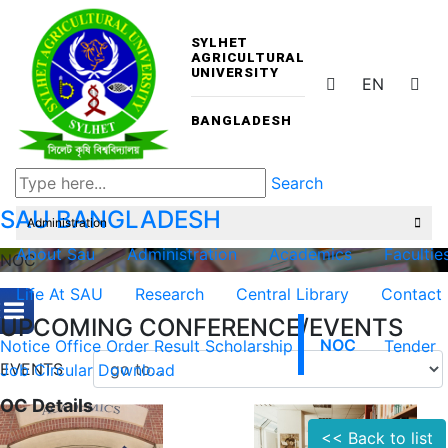
SYLHET
AGRICULTURAL
UNIVERSITY
EN
BANGLADESH
Search
SAU
BANGLADESH
Administration
About Sau
Administration
Academics
Facultie
NOC
Life At SAU
Research
Central Library
Contact
UPCOMING CONFERENCE/EVENTS
Notice
Office Order
Result
Scholarship
NOC
Tender
EVENTS
Job Circular
Download
OC Details
<< Back to list