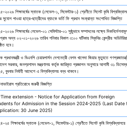
৫-২০২৬ শিক্ষাবর্ষের স্নাতক (লেভেল-১, সিমেস্টার-১) শ্রেণীতে সিলেট কৃষি বিশ্ববিদ্যাল
ির সুযোগ পাওয়া ছাত্র-ছাত্রীদের ব্যাংকে ভর্তি ফি প্রধান সংক্রান্ত সংশোধিত বিজ্ঞপ্তি
-২০২৬ শিক্ষাবর্ষের লেভেল-০১ সেমিস্টার-০১ সুষ্ঠুভাবে সম্পাদনের লক্ষ্যে দিকনির্দেশনাম
োগ্রাম অদ্য ০২-০১-২০২৬ তারিখ শনিবার বিকাল ৩:০০ ঘটিকায় সিকৃবির কেন্দ্রীয় অডিটরিয়
ষ্ঠিত হবে।
ক প্রধানমন্ত্রী ও বিএনপি চেয়ারপার্সন দেশনেত্রী বেগম খালেদা জিয়ার মৃত্যুতে গণপ্রজাতন্ত্
াদেশ সরকার, জনপ্রশাসন মন্ত্রণালয় কর্তৃক জারিকৃত প্রজ্ঞাপন অনুসারে আগামী ৩১ ডিসেম্
, বুধবার নির্বাহী আদেশে এ বিশ্ববিদ্যালয় বন্ধ থাকবে।
নাভাইরাস প্রতিরোধে জরুরী বিজ্ঞপ্তি
*Time extension - Notice for Application from Foreign
udents for Admission in the Session 2024-2025 (Last Date 
plication: 30 June 2025)
-২৫ শিক্ষাবর্ষের স্নাতক (লেভেল-১, সিমেস্টার-১) শ্রেণীতে সিলেট কৃষি বিশ্ববিদ্যালয়ে