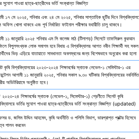
ির সুযোগ পাওয়া ছাত্র-ছাত্রীদের ভর্তি সংক্রান্ত বিজ্ঞপ্তি
মী ১৭ মে ২০২৫, শনিবার এবং ২৪ মে ২০২৫, শনিবার সাপ্তাহিক ছুটির দিনে বিশ্ববিদ্যালয
 অফিস খোলা থাকবে এবং পূর্ব নির্ধারিত ফাইনাল পরীক্ষার যথারীতি চালু থাকবে।
মী ১১ জানুয়ারি ২০২৫ শনিবার এম সি কলেজ মাঠ (টিলাগড়) সিলেটে তাফসিরুল কুরআন
ফিলে বিপুলসংখ্যক লোক সমাগম হবে বিধায় এ বিশ্ববিদ্যালয় আগত নবীন শিক্ষার্থী সহ সকল
ষার্থীদের ভিড় এড়িয়ে যাতায়াতে সাবধানতা অবলম্বনের জন্য বিশেষভাবে অনুরোধ করা হলো
েট কৃষি বিশ্ববিদ্যালয়ের ২০২৩-২০২৪ শিক্ষাবর্ষের স্নাতক লেভেল-১ সেমিস্টার-১ এর
য়েন্টেশন আগামী ১১ জানুয়ারি ২০২৫, শনিবার সকাল ৯.৩০ ঘটিকায় বিশ্ববিদ্যালয়ের নবনির্মিত
দ্রীয় অডিটরিয়ামে অনুষ্ঠিত হবে।
 ২০২৩-২৪ শিক্ষাবর্ষের স্নাতক (লেভেল-১, সিমেস্টার-১) শ্রেণীতে সিলেট কৃষি
ববিদ্যালয়ে ভর্তির সুযোগ পাওয়া ছাত্র-ছাত্রীদের ভর্তি সংক্রান্ত বিজ্ঞপ্তি (updated)
েসর ড. জসিম উদ্দিন আহমেদ, কৃষি অর্থনীতি ও পলিসি বিভাগ, ভারপ্রাপ্ত প্রক্টর হিসেবে
িত্ব পালন করবেন
বিজ্ঞান বিষয়ে ডিগ্রি প্রদানকারী ৯ (নয়) টি পাবলিক বিশ্ববিদ্যালয়ে গুচ্ছ পদ্ধতিতে