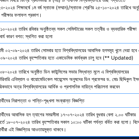
৩-২০২৪ শিক্ষাবর্ষে ১ম বর্ষ স্নাতক (সম্মান)/স্নাতক শ্রেণির ২৫-১০-২০২৪ তারিখে অনুষ
তি পরীক্ষার ফলাফল প্রকাশ।
১০-২০২৪ তারিখ রবিবার অনুষ্ঠিতব্য সকল সেমিস্টারের সকল তত্বীয় ও ব্যবহারিক পরীক্ষা
বার্য কারণ বশত: স্থগিত করা হলো
মী ০২-০৯-২০২৪ তারিখ সোমবার হতে বিশ্ববিদ্যালয়ের আবাসিক হলসমূহ খুলে দেয়া হবে 
০৯-২০২৪ তারিখ বৃহস্পতিবার হতে একাডেমিক কার্যক্রম চালু হবে (** Updated)
০৮-২০২৪ তারিখে অনুষ্ঠিত ডিন কাউন্সিলের সভার সিদ্ধান্ত মূলে এ বিশ্ববিদ্যালয়ের
েরিনারি এনিম্যাল ও বায়োমেডিকেল সায়েন্সেস অনুষদের ডিন প্রফেসর ড. মোঃ ছিদ্দিকুল ইস
য়িকভাবে অত্র বিশ্ববিদ্যালয়ের আর্থিক ও প্রশাসনিক দায়িত্ব পরিচালনা করবেন
ষার্থীদের নিরাপত্তা ও শান্তি-শৃঙ্খলা সংক্রান্ত বিজ্ঞপ্তি
্ষার্থীদের আবাসিক হল ত্যাগের সময়সীমা ১৭-০৭-২০২৪ তারিখ বুধবার বেলা ২.০০ ঘটিকার
বর্তে ১৮-০৭-২০২৪ তারিখ বৃহস্পতিবার সকাল ১০:০০ ঘটিকা পর্যন্ত বর্ধিত করা হলো। বিদ
ষার্থীরা এই বিজ্ঞপ্তির আওতায়মুক্ত থাকবে।