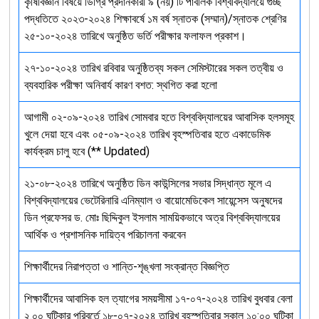
কৃষিবিজ্ঞান বিষয়ে ডিগ্রি প্রদানকারী ৯ (নয়) টি পাবলিক বিশ্ববিদ্যালয়ে গুচ্ছ
পদ্ধতিতে ২০২৩-২০২৪ শিক্ষাবর্ষে ১ম বর্ষ স্নাতক (সম্মান)/স্নাতক শ্রেণির
২৫-১০-২০২৪ তারিখে অনুষ্ঠিত ভর্তি পরীক্ষার ফলাফল প্রকাশ।
২৭-১০-২০২৪ তারিখ রবিবার অনুষ্ঠিতব্য সকল সেমিস্টারের সকল তত্বীয় ও
ব্যবহারিক পরীক্ষা অনিবার্য কারণ বশত: স্থগিত করা হলো
আগামী ০২-০৯-২০২৪ তারিখ সোমবার হতে বিশ্ববিদ্যালয়ের আবাসিক হলসমূহ
খুলে দেয়া হবে এবং ০৫-০৯-২০২৪ তারিখ বৃহস্পতিবার হতে একাডেমিক
কার্যক্রম চালু হবে (** Updated)
২১-০৮-২০২৪ তারিখে অনুষ্ঠিত ডিন কাউন্সিলের সভার সিদ্ধান্ত মূলে এ
বিশ্ববিদ্যালয়ের ভেটেরিনারি এনিম্যাল ও বায়োমেডিকেল সায়েন্সেস অনুষদের
ডিন প্রফেসর ড. মোঃ ছিদ্দিকুল ইসলাম সাময়িকভাবে অত্র বিশ্ববিদ্যালয়ের
আর্থিক ও প্রশাসনিক দায়িত্ব পরিচালনা করবেন
শিক্ষার্থীদের নিরাপত্তা ও শান্তি-শৃঙ্খলা সংক্রান্ত বিজ্ঞপ্তি
শিক্ষার্থীদের আবাসিক হল ত্যাগের সময়সীমা ১৭-০৭-২০২৪ তারিখ বুধবার বেলা
২.০০ ঘটিকার পরিবর্তে ১৮-০৭-২০২৪ তারিখ বৃহস্পতিবার সকাল ১০:০০ ঘটিকা