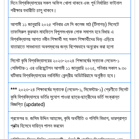
দিনে বিশ্ববিদ্যালয়ের সকল অফিস খোলা থাকবে এবং পূর্ব নির্ধারিত ফাইনাল
পরীক্ষার যথারীতি চালু থাকবে।
আগামী ১১ জানুয়ারি ২০২৫ শনিবার এম সি কলেজ মাঠ (টিলাগড়) সিলেটে
তাফসিরুল কুরআন মাহফিলে বিপুলসংখ্যক লোক সমাগম হবে বিধায় এ
বিশ্ববিদ্যালয় আগত নবীন শিক্ষার্থী সহ সকল শিক্ষার্থীদের ভিড় এড়িয়ে
যাতায়াতে সাবধানতা অবলম্বনের জন্য বিশেষভাবে অনুরোধ করা হলো
সিলেট কৃষি বিশ্ববিদ্যালয়ের ২০২৩-২০২৪ শিক্ষাবর্ষের স্নাতক লেভেল-১
সেমিস্টার-১ এর ওরিয়েন্টেশন আগামী ১১ জানুয়ারি ২০২৫, শনিবার সকাল ৯.৩০
ঘটিকায় বিশ্ববিদ্যালয়ের নবনির্মিত কেন্দ্রীয় অডিটরিয়ামে অনুষ্ঠিত হবে।
*** ২০২৩-২৪ শিক্ষাবর্ষের স্নাতক (লেভেল-১, সিমেস্টার-১) শ্রেণীতে সিলেট
কৃষি বিশ্ববিদ্যালয়ে ভর্তির সুযোগ পাওয়া ছাত্র-ছাত্রীদের ভর্তি সংক্রান্ত
বিজ্ঞপ্তি (updated)
প্রফেসর ড. জসিম উদ্দিন আহমেদ, কৃষি অর্থনীতি ও পলিসি বিভাগ, ভারপ্রাপ্ত
প্রক্টর হিসেবে দায়িত্ব পালন করবেন