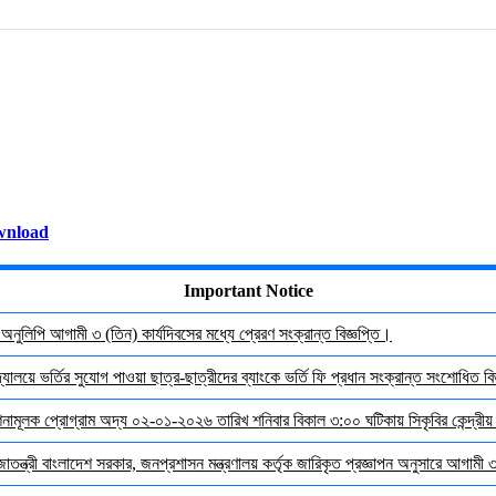
wnload
Important Notice
র অনুলিপি আগামী ৩ (তিন) কার্যদিবসের মধ্যে প্রেরণ সংক্রান্ত বিজ্ঞপ্তি।
যালয়ে ভর্তির সুযোগ পাওয়া ছাত্র-ছাত্রীদের ব্যাংকে ভর্তি ফি প্রধান সংক্রান্ত সংশোধিত বিজ
দেশনামূলক প্রোগ্রাম অদ্য ০২-০১-২০২৬ তারিখ শনিবার বিকাল ৩:০০ ঘটিকায় সিকৃবির কেন্দ্রীয
জাতন্ত্রী বাংলাদেশ সরকার, জনপ্রশাসন মন্ত্রণালয় কর্তৃক জারিকৃত প্রজ্ঞাপন অনুসারে আগামী