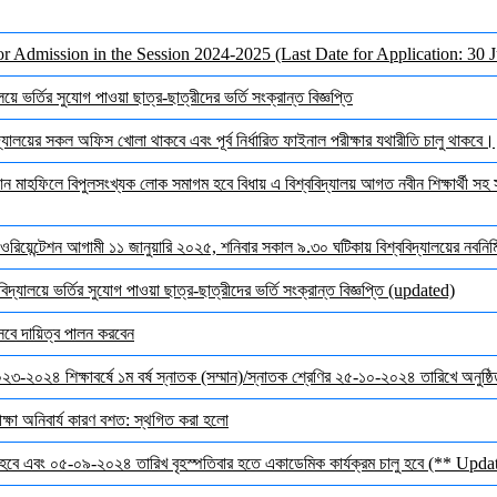
or Admission in the Session 2024-2025 (Last Date for Application: 30 
ে ভর্তির সুযোগ পাওয়া ছাত্র-ছাত্রীদের ভর্তি সংক্রান্ত বিজ্ঞপ্তি
ালয়ের সকল অফিস খোলা থাকবে এবং পূর্ব নির্ধারিত ফাইনাল পরীক্ষার যথারীতি চালু থাকবে।
মাহফিলে বিপুলসংখ্যক লোক সমাগম হবে বিধায় এ বিশ্ববিদ্যালয় আগত নবীন শিক্ষার্থী সহ সক
ওরিয়েন্টেশন আগামী ১১ জানুয়ারি ২০২৫, শনিবার সকাল ৯.৩০ ঘটিকায় বিশ্ববিদ্যালয়ের নবনির্মি
দ্যালয়ে ভর্তির সুযোগ পাওয়া ছাত্র-ছাত্রীদের ভর্তি সংক্রান্ত বিজ্ঞপ্তি (updated)
েবে দায়িত্ব পালন করবেন
 ২০২৩-২০২৪ শিক্ষাবর্ষে ১ম বর্ষ স্নাতক (সম্মান)/স্নাতক শ্রেণির ২৫-১০-২০২৪ তারিখে অনুষ্
ক্ষা অনিবার্য কারণ বশত: স্থগিত করা হলো
হবে এবং ০৫-০৯-২০২৪ তারিখ বৃহস্পতিবার হতে একাডেমিক কার্যক্রম চালু হবে (** Upda