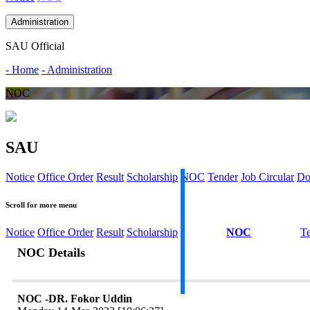
Administration
SAU Official
- Home
- Administration
NOC
SAU
Notice
Office Order
Result
Scholarship
NOC
Tender
Job Circular
Do
Scroll for more menu
Notice
Office Order
Result
Scholarship
NOC
T
NOC Details
NOC -DR. Fokor Uddin