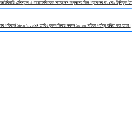
 ভেটেরিনারি এনিম্যাল ও বায়োমেডিকেল সায়েন্সেস অনুষদের ডিন প্রফেসর ড. মোঃ ছিদ্দিকুল 
র পরিবর্তে ১৮-০৭-২০২৪ তারিখ বৃহস্পতিবার সকাল ১০:০০ ঘটিকা পর্যন্ত বর্ধিত করা হলো। ব