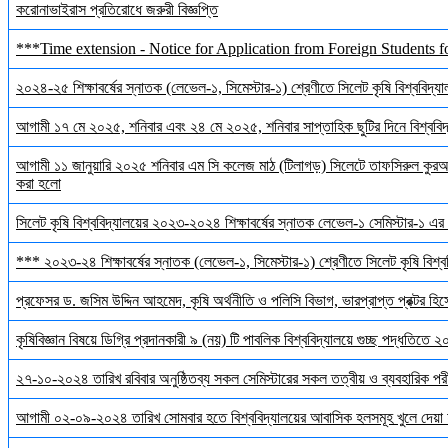
করোনাভাইরাস প্রতিরোধে জরুরী বিজ্ঞপ্তি
***Time extension - Notice for Application from Foreign Students f
২০২৪-২৫ শিক্ষাবর্ষের স্নাতক (লেভেল-১, সিমেস্টার-১) শ্রেণীতে সিলেট কৃষি বিশ্ববিদ্যালয়
আগামী ১৭ মে ২০২৫, শনিবার এবং ২৪ মে ২০২৫, শনিবার সাপ্তাহিক ছুটির দিনে বিশ্ববিদ্য
আগামী ১১ জানুয়ারি ২০২৫ শনিবার এম সি কলেজ মাঠ (টিলাগড়) সিলেটে তাফসিরুল কুরআন 
করা হলো
সিলেট কৃষি বিশ্ববিদ্যালয়ের ২০২৩-২০২৪ শিক্ষাবর্ষের স্নাতক লেভেল-১ সেমিস্টার-১ এর 
*** ২০২৩-২৪ শিক্ষাবর্ষের স্নাতক (লেভেল-১, সিমেস্টার-১) শ্রেণীতে সিলেট কৃষি বিশ্ববি
প্রফেসর ড. জসিম উদ্দিন আহমেদ, কৃষি অর্থনীতি ও পলিসি বিভাগ, ভারপ্রাপ্ত প্রক্টর হিস
কৃষিবিজ্ঞান বিষয়ে ডিগ্রি প্রদানকারী ৯ (নয়) টি পাবলিক বিশ্ববিদ্যালয়ে গুচ্ছ পদ্ধতিতে
২৭-১০-২০২৪ তারিখ রবিবার অনুষ্ঠিতব্য সকল সেমিস্টারের সকল তত্বীয় ও ব্যবহারিক পরী
আগামী ০২-০৯-২০২৪ তারিখ সোমবার হতে বিশ্ববিদ্যালয়ের আবাসিক হলসমূহ খুলে দেয়া 