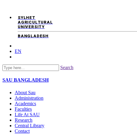
SYLHET
AGRICULTURAL
UNIVERSITY
BANGLADESH
EN
Search
SAU
BANGLADESH
About Sau
Administration
Academics
Faculties
Life At SAU
Research
Central Library
Contact