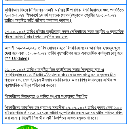
কৃষিবিজ্ঞান বিষয়ে ডিগ্রি প্রদানকারী ৯ (নয়) টি পাবলিক বিশ্ববিদ্যালয়ে গুচ্ছ পদ্ধতিতে
২০২৩-২০২৪ শিক্ষাবর্ষে ১ম বর্ষ স্নাতক (সম্মান)/স্নাতক শ্রেণির ২৫-১০-২০২৪
তারিখে অনুষ্ঠিত ভর্তি পরীক্ষার ফলাফল প্রকাশ।
২৭-১০-২০২৪ তারিখ রবিবার অনুষ্ঠিতব্য সকল সেমিস্টারের সকল তত্বীয় ও ব্যবহারিক
পরীক্ষা অনিবার্য কারণ বশত: স্থগিত করা হলো
আগামী ০২-০৯-২০২৪ তারিখ সোমবার হতে বিশ্ববিদ্যালয়ের আবাসিক হলসমূহ খুলে
দেয়া হবে এবং ০৫-০৯-২০২৪ তারিখ বৃহস্পতিবার হতে একাডেমিক কার্যক্রম চালু হবে
(** Updated)
২১-০৮-২০২৪ তারিখে অনুষ্ঠিত ডিন কাউন্সিলের সভার সিদ্ধান্ত মূলে এ
বিশ্ববিদ্যালয়ের ভেটেরিনারি এনিম্যাল ও বায়োমেডিকেল সায়েন্সেস অনুষদের ডিন
প্রফেসর ড. মোঃ ছিদ্দিকুল ইসলাম সাময়িকভাবে অত্র বিশ্ববিদ্যালয়ের আর্থিক ও
প্রশাসনিক দায়িত্ব পরিচালনা করবেন
শিক্ষার্থীদের নিরাপত্তা ও শান্তি-শৃঙ্খলা সংক্রান্ত বিজ্ঞপ্তি
শিক্ষার্থীদের আবাসিক হল ত্যাগের সময়সীমা ১৭-০৭-২০২৪ তারিখ বুধবার বেলা ২.০০
ঘটিকার পরিবর্তে ১৮-০৭-২০২৪ তারিখ বৃহস্পতিবার সকাল ১০:০০ ঘটিকা পর্যন্ত বর্ধিত
করা হলো। বিদেশী শিক্ষার্থীরা এই বিজ্ঞপ্তির আওতায়মুক্ত থাকবে।