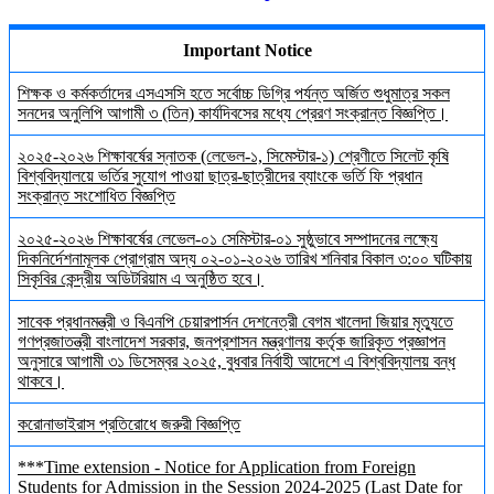
Important Notice
শিক্ষক ও কর্মকর্তাদের এসএসসি হতে সর্বোচ্চ ডিগ্রি পর্যন্ত অর্জিত শুধুমাত্র সকল
সনদের অনুলিপি আগামী ৩ (তিন) কার্যদিবসের মধ্যে প্রেরণ সংক্রান্ত বিজ্ঞপ্তি।
২০২৫-২০২৬ শিক্ষাবর্ষের স্নাতক (লেভেল-১, সিমেস্টার-১) শ্রেণীতে সিলেট কৃষি
বিশ্ববিদ্যালয়ে ভর্তির সুযোগ পাওয়া ছাত্র-ছাত্রীদের ব্যাংকে ভর্তি ফি প্রধান
সংক্রান্ত সংশোধিত বিজ্ঞপ্তি
২০২৫-২০২৬ শিক্ষাবর্ষের লেভেল-০১ সেমিস্টার-০১ সুষ্ঠুভাবে সম্পাদনের লক্ষ্যে
দিকনির্দেশনামূলক প্রোগ্রাম অদ্য ০২-০১-২০২৬ তারিখ শনিবার বিকাল ৩:০০ ঘটিকায়
সিকৃবির কেন্দ্রীয় অডিটরিয়াম এ অনুষ্ঠিত হবে।
সাবেক প্রধানমন্ত্রী ও বিএনপি চেয়ারপার্সন দেশনেত্রী বেগম খালেদা জিয়ার মৃত্যুতে
গণপ্রজাতন্ত্রী বাংলাদেশ সরকার, জনপ্রশাসন মন্ত্রণালয় কর্তৃক জারিকৃত প্রজ্ঞাপন
অনুসারে আগামী ৩১ ডিসেম্বর ২০২৫, বুধবার নির্বাহী আদেশে এ বিশ্ববিদ্যালয় বন্ধ
থাকবে।
করোনাভাইরাস প্রতিরোধে জরুরী বিজ্ঞপ্তি
***Time extension - Notice for Application from Foreign
Students for Admission in the Session 2024-2025 (Last Date for