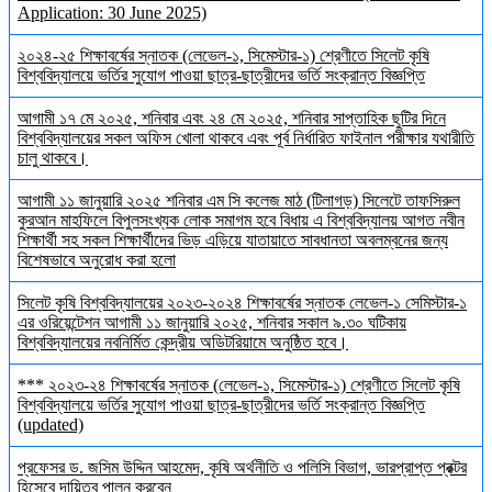
Application: 30 June 2025)
২০২৪-২৫ শিক্ষাবর্ষের স্নাতক (লেভেল-১, সিমেস্টার-১) শ্রেণীতে সিলেট কৃষি
বিশ্ববিদ্যালয়ে ভর্তির সুযোগ পাওয়া ছাত্র-ছাত্রীদের ভর্তি সংক্রান্ত বিজ্ঞপ্তি
আগামী ১৭ মে ২০২৫, শনিবার এবং ২৪ মে ২০২৫, শনিবার সাপ্তাহিক ছুটির দিনে
বিশ্ববিদ্যালয়ের সকল অফিস খোলা থাকবে এবং পূর্ব নির্ধারিত ফাইনাল পরীক্ষার যথারীতি
চালু থাকবে।
আগামী ১১ জানুয়ারি ২০২৫ শনিবার এম সি কলেজ মাঠ (টিলাগড়) সিলেটে তাফসিরুল
কুরআন মাহফিলে বিপুলসংখ্যক লোক সমাগম হবে বিধায় এ বিশ্ববিদ্যালয় আগত নবীন
শিক্ষার্থী সহ সকল শিক্ষার্থীদের ভিড় এড়িয়ে যাতায়াতে সাবধানতা অবলম্বনের জন্য
বিশেষভাবে অনুরোধ করা হলো
সিলেট কৃষি বিশ্ববিদ্যালয়ের ২০২৩-২০২৪ শিক্ষাবর্ষের স্নাতক লেভেল-১ সেমিস্টার-১
এর ওরিয়েন্টেশন আগামী ১১ জানুয়ারি ২০২৫, শনিবার সকাল ৯.৩০ ঘটিকায়
বিশ্ববিদ্যালয়ের নবনির্মিত কেন্দ্রীয় অডিটরিয়ামে অনুষ্ঠিত হবে।
*** ২০২৩-২৪ শিক্ষাবর্ষের স্নাতক (লেভেল-১, সিমেস্টার-১) শ্রেণীতে সিলেট কৃষি
বিশ্ববিদ্যালয়ে ভর্তির সুযোগ পাওয়া ছাত্র-ছাত্রীদের ভর্তি সংক্রান্ত বিজ্ঞপ্তি
(updated)
প্রফেসর ড. জসিম উদ্দিন আহমেদ, কৃষি অর্থনীতি ও পলিসি বিভাগ, ভারপ্রাপ্ত প্রক্টর
হিসেবে দায়িত্ব পালন করবেন