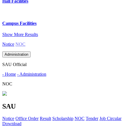
Hall Facilities
Campus Facilities
Show More Results
Notice
NOC
Administration
SAU Official
- Home
- Administration
NOC
SAU
Notice
Office Order
Result
Scholarship
NOC
Tender
Job Circular
Download