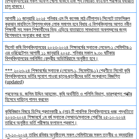
বিশ্ববিদ্যালয়ের সকল অফিস খোলা থাকবে এবং পূর্ব নির্ধারিত ফাইনাল পরীক্ষার যথারীতি
চালু থাকবে।
আগামী ১১ জানুয়ারি ২০২৫ শনিবার এম সি কলেজ মাঠ (টিলাগড়) সিলেটে তাফসিরুল
কুরআন মাহফিলে বিপুলসংখ্যক লোক সমাগম হবে বিধায় এ বিশ্ববিদ্যালয় আগত নবীন
শিক্ষার্থী সহ সকল শিক্ষার্থীদের ভিড় এড়িয়ে যাতায়াতে সাবধানতা অবলম্বনের জন্য
বিশেষভাবে অনুরোধ করা হলো
সিলেট কৃষি বিশ্ববিদ্যালয়ের ২০২৩-২০২৪ শিক্ষাবর্ষের স্নাতক লেভেল-১ সেমিস্টার-১
এর ওরিয়েন্টেশন আগামী ১১ জানুয়ারি ২০২৫, শনিবার সকাল ৯.৩০ ঘটিকায়
বিশ্ববিদ্যালয়ের নবনির্মিত কেন্দ্রীয় অডিটরিয়ামে অনুষ্ঠিত হবে।
*** ২০২৩-২৪ শিক্ষাবর্ষের স্নাতক (লেভেল-১, সিমেস্টার-১) শ্রেণীতে সিলেট কৃষি
বিশ্ববিদ্যালয়ে ভর্তির সুযোগ পাওয়া ছাত্র-ছাত্রীদের ভর্তি সংক্রান্ত বিজ্ঞপ্তি
(updated)
প্রফেসর ড. জসিম উদ্দিন আহমেদ, কৃষি অর্থনীতি ও পলিসি বিভাগ, ভারপ্রাপ্ত প্রক্টর
হিসেবে দায়িত্ব পালন করবেন
কৃষিবিজ্ঞান বিষয়ে ডিগ্রি প্রদানকারী ৯ (নয়) টি পাবলিক বিশ্ববিদ্যালয়ে গুচ্ছ পদ্ধতিতে
২০২৩-২০২৪ শিক্ষাবর্ষে ১ম বর্ষ স্নাতক (সম্মান)/স্নাতক শ্রেণির ২৫-১০-২০২৪
তারিখে অনুষ্ঠিত ভর্তি পরীক্ষার ফলাফল প্রকাশ।
২৭-১০-২০২৪ তারিখ রবিবার অনুষ্ঠিতব্য সকল সেমিস্টারের সকল তত্বীয় ও ব্যবহারিক