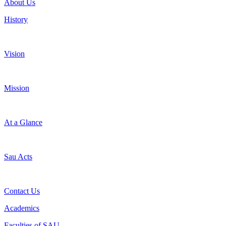
About Us
History
Vision
Mission
At a Glance
Sau Acts
Contact Us
Academics
Faculties of SAU