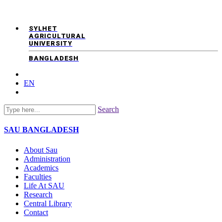
SYLHET
AGRICULTURAL
UNIVERSITY
BANGLADESH
EN
Search
SAU
BANGLADESH
About Sau
Administration
Academics
Faculties
Life At SAU
Research
Central Library
Contact