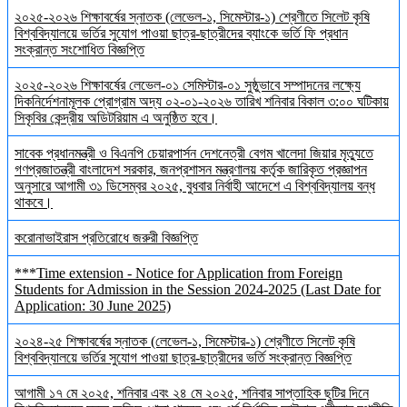
২০২৫-২০২৬ শিক্ষাবর্ষের স্নাতক (লেভেল-১, সিমেস্টার-১) শ্রেণীতে সিলেট কৃষি
বিশ্ববিদ্যালয়ে ভর্তির সুযোগ পাওয়া ছাত্র-ছাত্রীদের ব্যাংকে ভর্তি ফি প্রধান
সংক্রান্ত সংশোধিত বিজ্ঞপ্তি
২০২৫-২০২৬ শিক্ষাবর্ষের লেভেল-০১ সেমিস্টার-০১ সুষ্ঠুভাবে সম্পাদনের লক্ষ্যে
দিকনির্দেশনামূলক প্রোগ্রাম অদ্য ০২-০১-২০২৬ তারিখ শনিবার বিকাল ৩:০০ ঘটিকায়
সিকৃবির কেন্দ্রীয় অডিটরিয়াম এ অনুষ্ঠিত হবে।
সাবেক প্রধানমন্ত্রী ও বিএনপি চেয়ারপার্সন দেশনেত্রী বেগম খালেদা জিয়ার মৃত্যুতে
গণপ্রজাতন্ত্রী বাংলাদেশ সরকার, জনপ্রশাসন মন্ত্রণালয় কর্তৃক জারিকৃত প্রজ্ঞাপন
অনুসারে আগামী ৩১ ডিসেম্বর ২০২৫, বুধবার নির্বাহী আদেশে এ বিশ্ববিদ্যালয় বন্ধ
থাকবে।
করোনাভাইরাস প্রতিরোধে জরুরী বিজ্ঞপ্তি
***Time extension - Notice for Application from Foreign
Students for Admission in the Session 2024-2025 (Last Date for
Application: 30 June 2025)
২০২৪-২৫ শিক্ষাবর্ষের স্নাতক (লেভেল-১, সিমেস্টার-১) শ্রেণীতে সিলেট কৃষি
বিশ্ববিদ্যালয়ে ভর্তির সুযোগ পাওয়া ছাত্র-ছাত্রীদের ভর্তি সংক্রান্ত বিজ্ঞপ্তি
আগামী ১৭ মে ২০২৫, শনিবার এবং ২৪ মে ২০২৫, শনিবার সাপ্তাহিক ছুটির দিনে