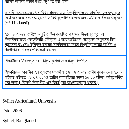
পরীক্ষা অনিবার্য কারণ বশত: স্থগিত করা হলো
আগামী ০২-০৯-২০২৪ তারিখ সোমবার হতে বিশ্ববিদ্যালয়ের আবাসিক হলসমূহ খুলে
দেয়া হবে এবং ০৫-০৯-২০২৪ তারিখ বৃহস্পতিবার হতে একাডেমিক কার্যক্রম চালু হবে
(** Updated)
২১-০৮-২০২৪ তারিখে অনুষ্ঠিত ডিন কাউন্সিলের সভার সিদ্ধান্ত মূলে এ
বিশ্ববিদ্যালয়ের ভেটেরিনারি এনিম্যাল ও বায়োমেডিকেল সায়েন্সেস অনুষদের ডিন
প্রফেসর ড. মোঃ ছিদ্দিকুল ইসলাম সাময়িকভাবে অত্র বিশ্ববিদ্যালয়ের আর্থিক ও
প্রশাসনিক দায়িত্ব পরিচালনা করবেন
শিক্ষার্থীদের নিরাপত্তা ও শান্তি-শৃঙ্খলা সংক্রান্ত বিজ্ঞপ্তি
শিক্ষার্থীদের আবাসিক হল ত্যাগের সময়সীমা ১৭-০৭-২০২৪ তারিখ বুধবার বেলা ২.০০
ঘটিকার পরিবর্তে ১৮-০৭-২০২৪ তারিখ বৃহস্পতিবার সকাল ১০:০০ ঘটিকা পর্যন্ত বর্ধিত
করা হলো। বিদেশী শিক্ষার্থীরা এই বিজ্ঞপ্তির আওতায়মুক্ত থাকবে।
Sylhet Agricultural University
Estd. 2006
Sylhet, Bangladesh