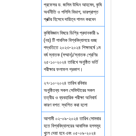
প্রফেসর ড. জসিম উদ্দিন আহমেদ, কৃষি
অর্থনীতি ও পলিসি বিভাগ, ভারপ্রাপ্ত
প্রক্টর হিসেবে দায়িত্ব পালন করবেন
কৃষিবিজ্ঞান বিষয়ে ডিগ্রি প্রদানকারী ৯
(নয়) টি পাবলিক বিশ্ববিদ্যালয়ে গুচ্ছ
পদ্ধতিতে ২০২৩-২০২৪ শিক্ষাবর্ষে ১ম
বর্ষ স্নাতক (সম্মান)/স্নাতক শ্রেণির
২৫-১০-২০২৪ তারিখে অনুষ্ঠিত ভর্তি
পরীক্ষার ফলাফল প্রকাশ।
২৭-১০-২০২৪ তারিখ রবিবার
অনুষ্ঠিতব্য সকল সেমিস্টারের সকল
তত্বীয় ও ব্যবহারিক পরীক্ষা অনিবার্য
কারণ বশত: স্থগিত করা হলো
আগামী ০২-০৯-২০২৪ তারিখ সোমবার
হতে বিশ্ববিদ্যালয়ের আবাসিক হলসমূহ
খুলে দেয়া হবে এবং ০৫-০৯-২০২৪