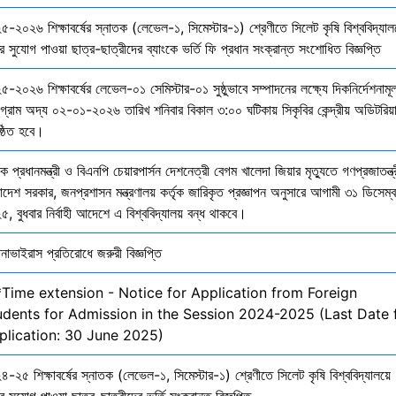
৫-২০২৬ শিক্ষাবর্ষের স্নাতক (লেভেল-১, সিমেস্টার-১) শ্রেণীতে সিলেট কৃষি বিশ্ববিদ্যাল
ির সুযোগ পাওয়া ছাত্র-ছাত্রীদের ব্যাংকে ভর্তি ফি প্রধান সংক্রান্ত সংশোধিত বিজ্ঞপ্তি
-২০২৬ শিক্ষাবর্ষের লেভেল-০১ সেমিস্টার-০১ সুষ্ঠুভাবে সম্পাদনের লক্ষ্যে দিকনির্দেশনাম
োগ্রাম অদ্য ০২-০১-২০২৬ তারিখ শনিবার বিকাল ৩:০০ ঘটিকায় সিকৃবির কেন্দ্রীয় অডিটরিয়
ষ্ঠিত হবে।
ক প্রধানমন্ত্রী ও বিএনপি চেয়ারপার্সন দেশনেত্রী বেগম খালেদা জিয়ার মৃত্যুতে গণপ্রজাতন্ত্
াদেশ সরকার, জনপ্রশাসন মন্ত্রণালয় কর্তৃক জারিকৃত প্রজ্ঞাপন অনুসারে আগামী ৩১ ডিসেম্
, বুধবার নির্বাহী আদেশে এ বিশ্ববিদ্যালয় বন্ধ থাকবে।
নাভাইরাস প্রতিরোধে জরুরী বিজ্ঞপ্তি
*Time extension - Notice for Application from Foreign
udents for Admission in the Session 2024-2025 (Last Date 
plication: 30 June 2025)
-২৫ শিক্ষাবর্ষের স্নাতক (লেভেল-১, সিমেস্টার-১) শ্রেণীতে সিলেট কৃষি বিশ্ববিদ্যালয়ে
ির সুযোগ পাওয়া ছাত্র-ছাত্রীদের ভর্তি সংক্রান্ত বিজ্ঞপ্তি