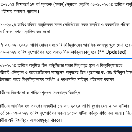
৩-২০২৪ শিক্ষাবর্ষে ১ম বর্ষ স্নাতক (সম্মান)/স্নাতক শ্রেণির ২৫-১০-২০২৪ তারিখে অনুষ
তি পরীক্ষার ফলাফল প্রকাশ।
১০-২০২৪ তারিখ রবিবার অনুষ্ঠিতব্য সকল সেমিস্টারের সকল তত্বীয় ও ব্যবহারিক পরীক্ষা
বার্য কারণ বশত: স্থগিত করা হলো
মী ০২-০৯-২০২৪ তারিখ সোমবার হতে বিশ্ববিদ্যালয়ের আবাসিক হলসমূহ খুলে দেয়া হবে 
০৯-২০২৪ তারিখ বৃহস্পতিবার হতে একাডেমিক কার্যক্রম চালু হবে (** Updated)
০৮-২০২৪ তারিখে অনুষ্ঠিত ডিন কাউন্সিলের সভার সিদ্ধান্ত মূলে এ বিশ্ববিদ্যালয়ের
েরিনারি এনিম্যাল ও বায়োমেডিকেল সায়েন্সেস অনুষদের ডিন প্রফেসর ড. মোঃ ছিদ্দিকুল ইস
য়িকভাবে অত্র বিশ্ববিদ্যালয়ের আর্থিক ও প্রশাসনিক দায়িত্ব পরিচালনা করবেন
ষার্থীদের নিরাপত্তা ও শান্তি-শৃঙ্খলা সংক্রান্ত বিজ্ঞপ্তি
্ষার্থীদের আবাসিক হল ত্যাগের সময়সীমা ১৭-০৭-২০২৪ তারিখ বুধবার বেলা ২.০০ ঘটিকার
বর্তে ১৮-০৭-২০২৪ তারিখ বৃহস্পতিবার সকাল ১০:০০ ঘটিকা পর্যন্ত বর্ধিত করা হলো। বিদ
ষার্থীরা এই বিজ্ঞপ্তির আওতায়মুক্ত থাকবে।