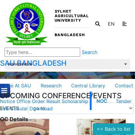
SYLHET
AGRICULTURAL
UNIVERSITY
EN
BANGLADESH
Search
SAU
BANGLADESH
Administration
About Sau
Administration
Academics
Facultie
NOC
Life At SAU
Research
Central Library
Contact
UPCOMING CONFERENCE/EVENTS
Notice
Office Order
Result
Scholarship
NOC
Tender
EVENTS
Job Circular
Download
OC Details
<< Back to list