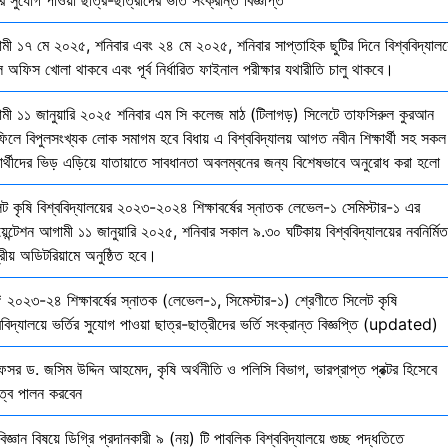
মী ১৭ মে ২০২৫, শনিবার এবং ২৪ মে ২০২৫, শনিবার সাপ্তাহিক ছুটির দিনে বিশ্ববিদ্যালয
 অফিস খোলা থাকবে এবং পূর্ব নির্ধারিত ফাইনাল পরীক্ষার যথারীতি চালু থাকবে।
মী ১১ জানুয়ারি ২০২৫ শনিবার এম সি কলেজ মাঠ (টিলাগড়) সিলেটে তাফসিরুল কুরআন
ফিলে বিপুলসংখ্যক লোক সমাগম হবে বিধায় এ বিশ্ববিদ্যালয় আগত নবীন শিক্ষার্থী সহ সকল
ষার্থীদের ভিড় এড়িয়ে যাতায়াতে সাবধানতা অবলম্বনের জন্য বিশেষভাবে অনুরোধ করা হলো
েট কৃষি বিশ্ববিদ্যালয়ের ২০২৩-২০২৪ শিক্ষাবর্ষের স্নাতক লেভেল-১ সেমিস্টার-১ এর
য়েন্টেশন আগামী ১১ জানুয়ারি ২০২৫, শনিবার সকাল ৯.৩০ ঘটিকায় বিশ্ববিদ্যালয়ের নবনির্মিত
দ্রীয় অডিটরিয়ামে অনুষ্ঠিত হবে।
 ২০২৩-২৪ শিক্ষাবর্ষের স্নাতক (লেভেল-১, সিমেস্টার-১) শ্রেণীতে সিলেট কৃষি
ববিদ্যালয়ে ভর্তির সুযোগ পাওয়া ছাত্র-ছাত্রীদের ভর্তি সংক্রান্ত বিজ্ঞপ্তি (updated)
েসর ড. জসিম উদ্দিন আহমেদ, কৃষি অর্থনীতি ও পলিসি বিভাগ, ভারপ্রাপ্ত প্রক্টর হিসেবে
িত্ব পালন করবেন
বিজ্ঞান বিষয়ে ডিগ্রি প্রদানকারী ৯ (নয়) টি পাবলিক বিশ্ববিদ্যালয়ে গুচ্ছ পদ্ধতিতে