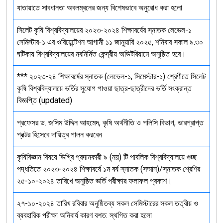
যাতায়াতে সাবধানতা অবলম্বনের জন্য বিশেষভাবে অনুরোধ করা হলো
সিলেট কৃষি বিশ্ববিদ্যালয়ের ২০২৩-২০২৪ শিক্ষাবর্ষের স্নাতক লেভেল-১
সেমিস্টার-১ এর ওরিয়েন্টেশন আগামী ১১ জানুয়ারি ২০২৫, শনিবার সকাল ৯.৩০
ঘটিকায় বিশ্ববিদ্যালয়ের নবনির্মিত কেন্দ্রীয় অডিটরিয়ামে অনুষ্ঠিত হবে।
*** ২০২৩-২৪ শিক্ষাবর্ষের স্নাতক (লেভেল-১, সিমেস্টার-১) শ্রেণীতে সিলেট
কৃষি বিশ্ববিদ্যালয়ে ভর্তির সুযোগ পাওয়া ছাত্র-ছাত্রীদের ভর্তি সংক্রান্ত
বিজ্ঞপ্তি (updated)
প্রফেসর ড. জসিম উদ্দিন আহমেদ, কৃষি অর্থনীতি ও পলিসি বিভাগ, ভারপ্রাপ্ত
প্রক্টর হিসেবে দায়িত্ব পালন করবেন
কৃষিবিজ্ঞান বিষয়ে ডিগ্রি প্রদানকারী ৯ (নয়) টি পাবলিক বিশ্ববিদ্যালয়ে গুচ্ছ
পদ্ধতিতে ২০২৩-২০২৪ শিক্ষাবর্ষে ১ম বর্ষ স্নাতক (সম্মান)/স্নাতক শ্রেণির
২৫-১০-২০২৪ তারিখে অনুষ্ঠিত ভর্তি পরীক্ষার ফলাফল প্রকাশ।
২৭-১০-২০২৪ তারিখ রবিবার অনুষ্ঠিতব্য সকল সেমিস্টারের সকল তত্বীয় ও
ব্যবহারিক পরীক্ষা অনিবার্য কারণ বশত: স্থগিত করা হলো