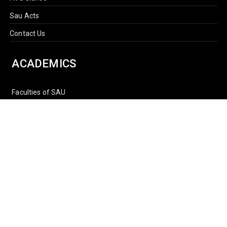
Sau Acts
Contact Us
ACADEMICS
Faculties of SAU
Central Library
PMUAC V. T. Hospital
Undergraduate Admission
Post Graduate Admission
International Students
OFFICES