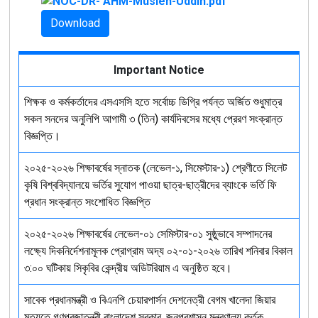
Download
Important Notice
শিক্ষক ও কর্মকর্তাদের এসএসসি হতে সর্বোচ্চ ডিগ্রি পর্যন্ত অর্জিত শুধুমাত্র
সকল সনদের অনুলিপি আগামী ৩ (তিন) কার্যদিবসের মধ্যে প্রেরণ সংক্রান্ত
বিজ্ঞপ্তি।
২০২৫-২০২৬ শিক্ষাবর্ষের স্নাতক (লেভেল-১, সিমেস্টার-১) শ্রেণীতে সিলেট
কৃষি বিশ্ববিদ্যালয়ে ভর্তির সুযোগ পাওয়া ছাত্র-ছাত্রীদের ব্যাংকে ভর্তি ফি
প্রধান সংক্রান্ত সংশোধিত বিজ্ঞপ্তি
২০২৫-২০২৬ শিক্ষাবর্ষের লেভেল-০১ সেমিস্টার-০১ সুষ্ঠুভাবে সম্পাদনের
লক্ষ্যে দিকনির্দেশনামূলক প্রোগ্রাম অদ্য ০২-০১-২০২৬ তারিখ শনিবার বিকাল
৩:০০ ঘটিকায় সিকৃবির কেন্দ্রীয় অডিটরিয়াম এ অনুষ্ঠিত হবে।
সাবেক প্রধানমন্ত্রী ও বিএনপি চেয়ারপার্সন দেশনেত্রী বেগম খালেদা জিয়ার
মৃত্যুতে গণপ্রজাতন্ত্রী বাংলাদেশ সরকার, জনপ্রশাসন মন্ত্রণালয় কর্তৃক