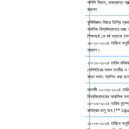
পলিসি বিভাগ, ভারপ্রাপ্ত প্রক
করবেন
কৃষিবিজ্ঞান বিষয়ে ডিগ্রি প্র
পাবলিক বিশ্ববিদ্যালয়ে গুচ
শিক্ষাবর্ষে ১ম বর্ষ স্নাতক (স
২৫-১০-২০২৪ তারিখে অনুষ্ঠি
প্রকাশ।
২৭-১০-২০২৪ তারিখ রবিবার 
সেমিস্টারের সকল তত্বীয় ও ব্
কারণ বশত: স্থগিত করা হল
আগামী ০২-০৯-২০২৪ তারি
বিশ্ববিদ্যালয়ের আবাসিক হল
০৫-০৯-২০২৪ তারিখ বৃহস্প
কার্যক্রম চালু হবে (** 
২১-০৮-২০২৪ তারিখে অনুষ্ঠ