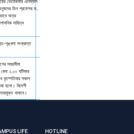
ালয়ের ভেটেরিনারি এনিম্যাল
অনুষদের ডিন প্রফেসর ড.
কভাবে অত্র
রশাসনিক দায়িত্ব
্তি-শৃঙ্খলা সংক্রান্ত
যাগের সময়সীমা
 বেলা ২.০০ ঘটিকার
খ বৃহস্পতিবার সকাল
 করা হলো। বিদেশী
আওতায়মুক্ত থাকবে।
AMPUS LIFE
HOTLINE