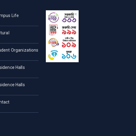
mpus Life
tural
udent Organizations
sidence Halls
sidence Halls
ntact