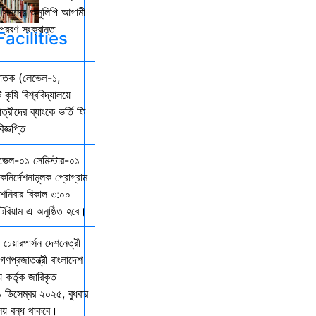
কল সনদের অনুলিপি আগামী
্রেরণ সংক্রান্ত
acilities
্নাতক (লেভেল-১,
 কৃষি বিশ্ববিদ্যালয়ে
ত্রীদের ব্যাংকে ভর্তি ফি
জ্ঞপ্তি
েভেল-০১ সেমিস্টার-০১
দিকনির্দেশনামূলক প্রোগ্রাম
নিবার বিকাল ৩:০০
িটরিয়াম এ অনুষ্ঠিত হবে।
 চেয়ারপার্সন দেশনেত্রী
গণপ্রজাতন্ত্রী বাংলাদেশ
় কর্তৃক জারিকৃত
১ ডিসেম্বর ২০২৫, বুধবার
ালয় বন্ধ থাকবে।