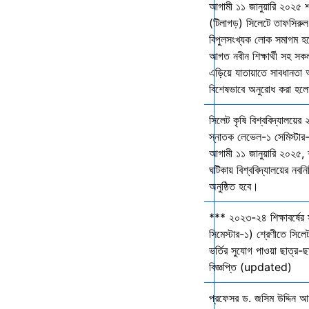
আগামী ১১ জানুয়ারি ২০২৫ 
(টিলাগড়) সিলেটে তাফসিরু
বিপুলসংখ্যক লোক সমাগম হবে 
আগত নবীন শিক্ষার্থী সহ সকল 
এড়িয়ে যাতায়াতে সাবধানতা
বিশেষভাবে অনুরোধ করা হল
সিলেট কৃষি বিশ্ববিদ্যালয়ের
স্নাতক লেভেল-১ সেমিস্টার-
আগামী ১১ জানুয়ারি ২০২৫,
ঘটিকায় বিশ্ববিদ্যালয়ের নবনির
অনুষ্ঠিত হবে।
*** ২০২৩-২৪ শিক্ষাবর্ষের
সিমেস্টার-১) শ্রেণীতে সিলেট
ভর্তির সুযোগ পাওয়া ছাত্র-ছা
বিজ্ঞপ্তি (updated)
প্রফেসর ড. জসিম উদ্দিন আহ