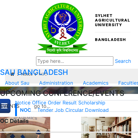
SYLHET
AGRICULTURAL
UNIVERSITY
BANGLADESH
Search
SAU
BANGLADESH
Notice
NOC
About Sau
Administration
Academics
Facultie
NOC
UPCOMING CONFERENCE/EVENTS
Notice
Office Order
Result
Scholarship
EVENTS
NOC
Tender
Job Circular
Download
OC Details