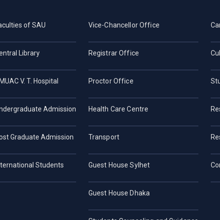
aculties of SAU
Vice-Chancellor Office
Ca
entral Library
Registrar Office
Cul
MUAC V. T. Hospital
Proctor Office
St
ndergraduate Admission
Health Care Centre
Re
ost Graduate Admission
Transport
Re
nternational Students
Guest House Sylhet
Co
Guest House Dhaka