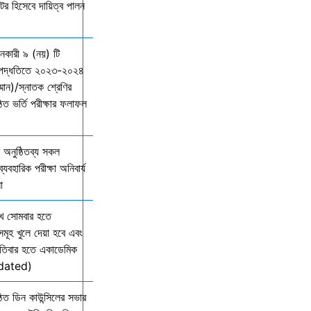
্টর হিসেবে দায়িত্ব পালন
দানকারী ৯ (নয়) টি
্ছ পদ্ধতিতে ২০২৩-২০২৪
ম্মান)/স্নাতক শ্রেণির
ত ভর্তি পরীক্ষার ফলাফল
অনুষ্ঠিতব্য সকল
যবহারিক পরীক্ষা অনিবার্য
ো
খ সোমবার হতে
সমূহ খুলে দেয়া হবে এবং
তিবার হতে একাডেমিক
Updated)
িত ডিন কাউন্সিলের সভার