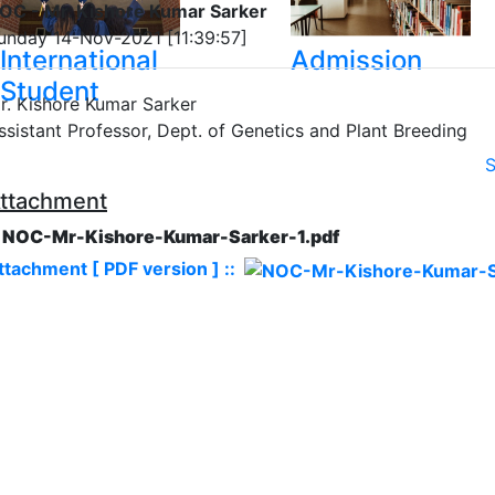
OC - Mr. Kishore Kumar Sarker
unday 14-Nov-2021 [11:39:57]
International
Admission
Student
r. Kishore Kumar Sarker
ssistant Professor, Dept. of Genetics and Plant Breeding
S
ttachment
. NOC-Mr-Kishore-Kumar-Sarker-1.pdf
ttachment [ PDF version ] ::