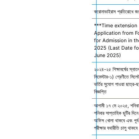
করোনাভাইরাস প্রতিরোধে জরুর
***Time extension 
Application from F
for Admission in t
2025 (Last Date fo
June 2025)
২০২৪-২৫ শিক্ষাবর্ষের স্না
সিমেস্টার-১) শ্রেণীতে সিলেট
ভর্তির সুযোগ পাওয়া ছাত্র-ছা
বিজ্ঞপ্তি
আগামী ১৭ মে ২০২৫, শনিব
শনিবার সাপ্তাহিক ছুটির দিনে
অফিস খোলা থাকবে এবং পূর্ব 
পরীক্ষার যথারীতি চালু থাকব