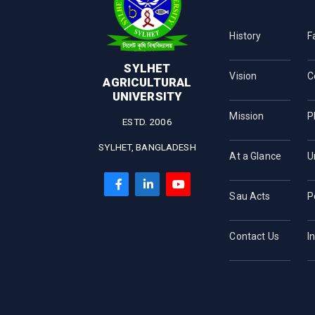
History
F
SYLHET
Vision
C
AGRICULTURAL
UNIVERSITY
Mission
P
ESTD. 2006
SYLHET, BANGLADESH
At a Glance
U
Sau Acts
P
Contact Us
I