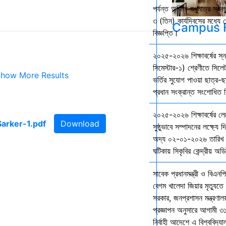
পর্যন্ত অর্জিত শুধুমাত্র স
৩ (তিন) কার্যদিবসের মধ্যে প
Campus F
বিজ্ঞপ্তি।
২০২৫-২০২৬ শিক্ষাবর্ষের স
সিমেস্টার-১) শ্রেণীতে সিলেট
how More Results
ভর্তির সুযোগ পাওয়া ছাত্র-ছা
প্রধান সংক্রান্ত সংশোধিত বি
২০২৫-২০২৬ শিক্ষাবর্ষের ল
Download
সুষ্ঠুভাবে সম্পাদনের লক্ষ্যে 
অদ্য ০২-০১-২০২৬ তারিখ শ
ঘটিকায় সিকৃবির কেন্দ্রীয় অড
সাবেক প্রধানমন্ত্রী ও বিএনপি
বেগম খালেদা জিয়ার মৃত্যুতে 
সরকার, জনপ্রশাসন মন্ত্রণালয
প্রজ্ঞাপন অনুসারে আগামী ৩
নির্বাহী আদেশে এ বিশ্ববিদ্য