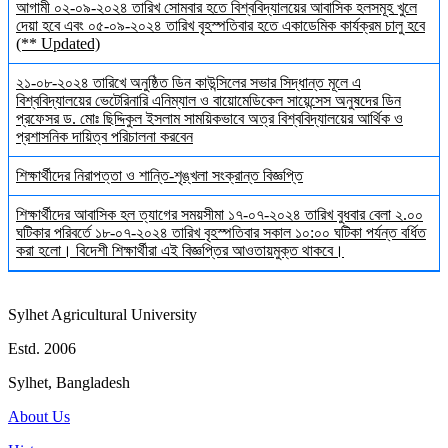
আগামী ০২-০৯-২০২৪ তারিখ সোমবার হতে বিশ্ববিদ্যালয়ের আবাসিক হলসমূহ খুলে
দেয়া হবে এবং ০৫-০৯-২০২৪ তারিখ বৃহস্পতিবার হতে একাডেমিক কার্যক্রম চালু হবে
(** Updated)
২১-০৮-২০২৪ তারিখে অনুষ্ঠিত ডিন কাউন্সিলের সভার সিদ্ধান্ত মূলে এ
বিশ্ববিদ্যালয়ের ভেটেরিনারি এনিম্যাল ও বায়োমেডিকেল সায়েন্সেস অনুষদের ডিন
প্রফেসর ড. মোঃ ছিদ্দিকুল ইসলাম সাময়িকভাবে অত্র বিশ্ববিদ্যালয়ের আর্থিক ও
প্রশাসনিক দায়িত্ব পরিচালনা করবেন
শিক্ষার্থীদের নিরাপত্তা ও শান্তি-শৃঙ্খলা সংক্রান্ত বিজ্ঞপ্তি
শিক্ষার্থীদের আবাসিক হল ত্যাগের সময়সীমা ১৭-০৭-২০২৪ তারিখ বুধবার বেলা ২.০০
ঘটিকার পরিবর্তে ১৮-০৭-২০২৪ তারিখ বৃহস্পতিবার সকাল ১০:০০ ঘটিকা পর্যন্ত বর্ধিত
করা হলো। বিদেশী শিক্ষার্থীরা এই বিজ্ঞপ্তির আওতায়মুক্ত থাকবে।
Sylhet Agricultural University
Estd. 2006
Sylhet, Bangladesh
About Us