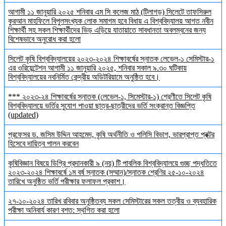
আগামী ১১ জানুয়ারি ২০২৫ শনিবার এম সি কলেজ মাঠ (টিলাগড়) সিলেটে তাফসিরুল
কুরআন মাহফিলে বিপুলসংখ্যক লোক সমাগম হবে বিধায় এ বিশ্ববিদ্যালয় আগত নবীন
শিক্ষার্থী সহ সকল শিক্ষার্থীদের ভিড় এড়িয়ে যাতায়াতে সাবধানতা অবলম্বনের জন্য
বিশেষভাবে অনুরোধ করা হলো
সিলেট কৃষি বিশ্ববিদ্যালয়ের ২০২৩-২০২৪ শিক্ষাবর্ষের স্নাতক লেভেল-১ সেমিস্টার-১
এর ওরিয়েন্টেশন আগামী ১১ জানুয়ারি ২০২৫, শনিবার সকাল ৯.৩০ ঘটিকায়
বিশ্ববিদ্যালয়ের নবনির্মিত কেন্দ্রীয় অডিটরিয়ামে অনুষ্ঠিত হবে।
*** ২০২৩-২৪ শিক্ষাবর্ষের স্নাতক (লেভেল-১, সিমেস্টার-১) শ্রেণীতে সিলেট কৃষি
বিশ্ববিদ্যালয়ে ভর্তির সুযোগ পাওয়া ছাত্র-ছাত্রীদের ভর্তি সংক্রান্ত বিজ্ঞপ্তি
(updated)
প্রফেসর ড. জসিম উদ্দিন আহমেদ, কৃষি অর্থনীতি ও পলিসি বিভাগ, ভারপ্রাপ্ত প্রক্টর
হিসেবে দায়িত্ব পালন করবেন
কৃষিবিজ্ঞান বিষয়ে ডিগ্রি প্রদানকারী ৯ (নয়) টি পাবলিক বিশ্ববিদ্যালয়ে গুচ্ছ পদ্ধতিতে
২০২৩-২০২৪ শিক্ষাবর্ষে ১ম বর্ষ স্নাতক (সম্মান)/স্নাতক শ্রেণির ২৫-১০-২০২৪
তারিখে অনুষ্ঠিত ভর্তি পরীক্ষার ফলাফল প্রকাশ।
২৭-১০-২০২৪ তারিখ রবিবার অনুষ্ঠিতব্য সকল সেমিস্টারের সকল তত্বীয় ও ব্যবহারিক
পরীক্ষা অনিবার্য কারণ বশত: স্থগিত করা হলো