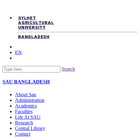
SYLHET
AGRICULTURAL
UNIVERSITY
BANGLADESH
EN
Search
SAU
BANGLADESH
About Sau
Administration
Academics
Faculties
Life At SAU
Research
Central Library
Contact