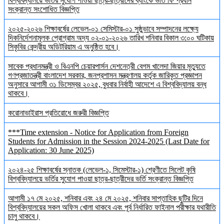
বিশ্ববিদ্যালয়ে ভর্তির সুযোগ পাওয়া ছাত্র-ছাত্রীদের ব্যাংকে ভর্তি ফি প্রধান
সংক্রান্ত সংশোধিত বিজ্ঞপ্তি
২০২৫-২০২৬ শিক্ষাবর্ষের লেভেল-০১ সেমিস্টার-০১ সুষ্ঠুভাবে সম্পাদনের লক্ষ্যে
দিকনির্দেশনামূলক প্রোগ্রাম অদ্য ০২-০১-২০২৬ তারিখ শনিবার বিকাল ৩:০০ ঘটিকায়
সিকৃবির কেন্দ্রীয় অডিটরিয়াম এ অনুষ্ঠিত হবে।
সাবেক প্রধানমন্ত্রী ও বিএনপি চেয়ারপার্সন দেশনেত্রী বেগম খালেদা জিয়ার মৃত্যুতে
গণপ্রজাতন্ত্রী বাংলাদেশ সরকার, জনপ্রশাসন মন্ত্রণালয় কর্তৃক জারিকৃত প্রজ্ঞাপন
অনুসারে আগামী ৩১ ডিসেম্বর ২০২৫, বুধবার নির্বাহী আদেশে এ বিশ্ববিদ্যালয় বন্ধ
থাকবে।
করোনাভাইরাস প্রতিরোধে জরুরী বিজ্ঞপ্তি
***Time extension - Notice for Application from Foreign
Students for Admission in the Session 2024-2025 (Last Date for
Application: 30 June 2025)
২০২৪-২৫ শিক্ষাবর্ষের স্নাতক (লেভেল-১, সিমেস্টার-১) শ্রেণীতে সিলেট কৃষি
বিশ্ববিদ্যালয়ে ভর্তির সুযোগ পাওয়া ছাত্র-ছাত্রীদের ভর্তি সংক্রান্ত বিজ্ঞপ্তি
আগামী ১৭ মে ২০২৫, শনিবার এবং ২৪ মে ২০২৫, শনিবার সাপ্তাহিক ছুটির দিনে
বিশ্ববিদ্যালয়ের সকল অফিস খোলা থাকবে এবং পূর্ব নির্ধারিত ফাইনাল পরীক্ষার যথারীতি
চালু থাকবে।