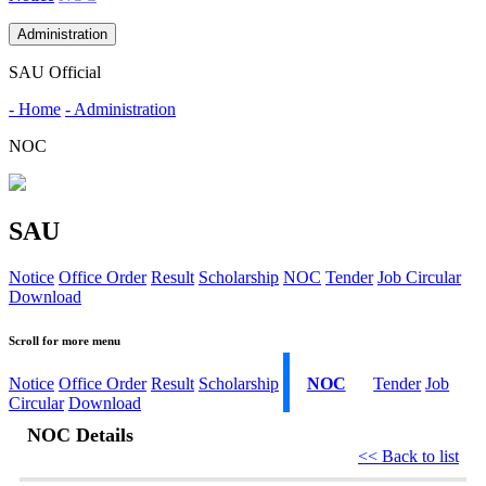
Administration
SAU Official
- Home
- Administration
NOC
SAU
Notice
Office Order
Result
Scholarship
NOC
Tender
Job Circular
Download
Scroll for more menu
Notice
Office Order
Result
Scholarship
NOC
Tender
Job
Circular
Download
NOC Details
<< Back to list