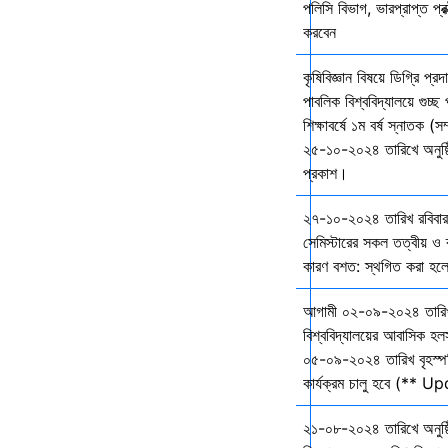
পলিসি বিভাগ, ভারপ্রাপ্ত প্রক
করবেন
কৃষিবিজ্ঞান বিষয়ে ডিগ্রি প্র
পাবলিক বিশ্ববিদ্যালয়ে গুচ
শিক্ষাবর্ষে ১ম বর্ষ স্নাতক (স
২৫-১০-২০২৪ তারিখে অনুষ্ঠি
প্রকাশ।
২৭-১০-২০২৪ তারিখ রবিবার 
সেমিস্টারের সকল তত্বীয় ও ব্
কারণ বশত: স্থগিত করা হল
আগামী ০২-০৯-২০২৪ তারি
বিশ্ববিদ্যালয়ের আবাসিক হল
০৫-০৯-২০২৪ তারিখ বৃহস্প
কার্যক্রম চালু হবে (** 
২১-০৮-২০২৪ তারিখে অনুষ্ঠ