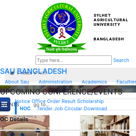
SYLHET
AGRICULTURAL
UNIVERSITY
BANGLADESH
Search
SAU
BANGLADESH
Notice
NOC
About Sau
Administration
Academics
Facultie
NOC
UPCOMING CONFERENCE/EVENTS
Notice
Office Order
Result
Scholarship
EVENTS
NOC
Tender
Job Circular
Download
OC Details