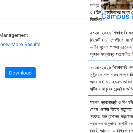
পর্যন্ত অর্জিত শুধুমাত্র স
৩ (তিন) কার্যদিবসের মধ্যে প
Campus F
বিজ্ঞপ্তি।
২০২৫-২০২৬ শিক্ষাবর্ষের স
d Management
সিমেস্টার-১) শ্রেণীতে সিলেট
how More Results
ভর্তির সুযোগ পাওয়া ছাত্র-ছা
প্রধান সংক্রান্ত সংশোধিত বি
২০২৫-২০২৬ শিক্ষাবর্ষের ল
Download
সুষ্ঠুভাবে সম্পাদনের লক্ষ্যে 
অদ্য ০২-০১-২০২৬ তারিখ শ
ঘটিকায় সিকৃবির কেন্দ্রীয় অড
সাবেক প্রধানমন্ত্রী ও বিএনপি
বেগম খালেদা জিয়ার মৃত্যুতে 
সরকার, জনপ্রশাসন মন্ত্রণালয
প্রজ্ঞাপন অনুসারে আগামী ৩
নির্বাহী আদেশে এ বিশ্ববিদ্য