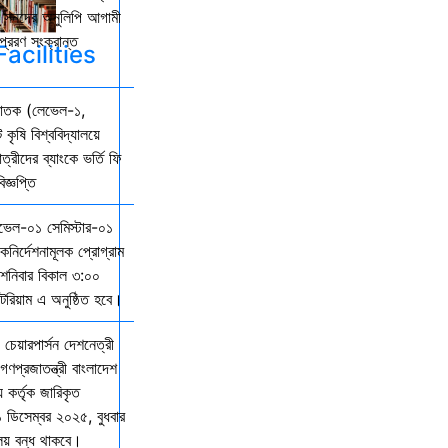
কল সনদের অনুলিপি আগামী
্রেরণ সংক্রান্ত
acilities
্নাতক (লেভেল-১,
 কৃষি বিশ্ববিদ্যালয়ে
ত্রীদের ব্যাংকে ভর্তি ফি
জ্ঞপ্তি
েভেল-০১ সেমিস্টার-০১
দিকনির্দেশনামূলক প্রোগ্রাম
নিবার বিকাল ৩:০০
িটরিয়াম এ অনুষ্ঠিত হবে।
 চেয়ারপার্সন দেশনেত্রী
গণপ্রজাতন্ত্রী বাংলাদেশ
় কর্তৃক জারিকৃত
১ ডিসেম্বর ২০২৫, বুধবার
ালয় বন্ধ থাকবে।