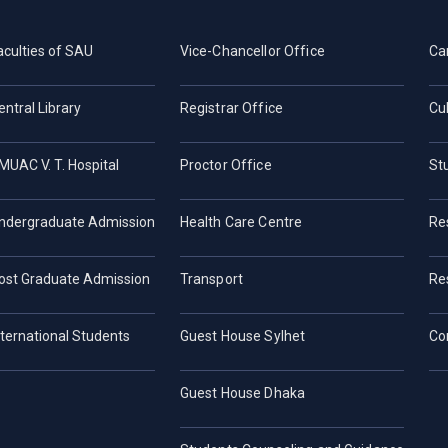
aculties of SAU
Vice-Chancellor Office
Ca
entral Library
Registrar Office
Cul
MUAC V. T. Hospital
Proctor Office
St
ndergraduate Admission
Health Care Centre
Re
ost Graduate Admission
Transport
Re
nternational Students
Guest House Sylhet
Co
Guest House Dhaka