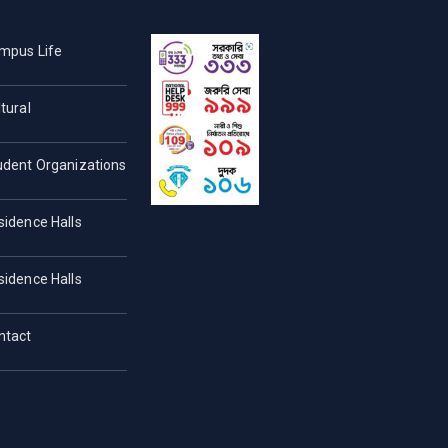
mpus Life
tural
udent Organizations
sidence Halls
sidence Halls
ntact