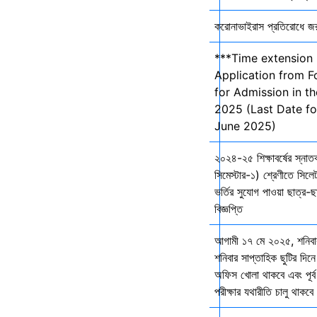
করোনাভাইরাস প্রতিরোধে জরুর
***Time extension 
Application from F
for Admission in t
2025 (Last Date fo
June 2025)
২০২৪-২৫ শিক্ষাবর্ষের স্না
সিমেস্টার-১) শ্রেণীতে সিলেট
ভর্তির সুযোগ পাওয়া ছাত্র-ছা
বিজ্ঞপ্তি
আগামী ১৭ মে ২০২৫, শনিব
শনিবার সাপ্তাহিক ছুটির দিনে
অফিস খোলা থাকবে এবং পূর্ব 
পরীক্ষার যথারীতি চালু থাকব