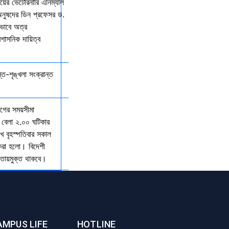
ালয়ের ভেটেরিনারি এনিম্যাল
অনুষদের ডিন প্রফেসর ড.
কভাবে অত্র
রশাসনিক দায়িত্ব
্তি-শৃঙ্খলা সংক্রান্ত
যাগের সময়সীমা
 বেলা ২.০০ ঘটিকার
খ বৃহস্পতিবার সকাল
 করা হলো। বিদেশী
আওতায়মুক্ত থাকবে।
AMPUS LIFE
HOTLINE