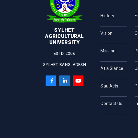
History
F
SYLHET
Vision
C
AGRICULTURAL
UNIVERSITY
Mission
P
ESTD. 2006
SYLHET, BANGLADESH
At a Glance
U
Sau Acts
P
Contact Us
I