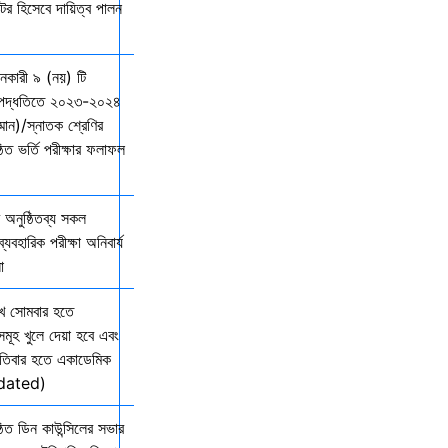
্টর হিসেবে দায়িত্ব পালন
দানকারী ৯ (নয়) টি
্ছ পদ্ধতিতে ২০২৩-২০২৪
ম্মান)/স্নাতক শ্রেণির
ত ভর্তি পরীক্ষার ফলাফল
অনুষ্ঠিতব্য সকল
যবহারিক পরীক্ষা অনিবার্য
ো
খ সোমবার হতে
সমূহ খুলে দেয়া হবে এবং
তিবার হতে একাডেমিক
Updated)
িত ডিন কাউন্সিলের সভার