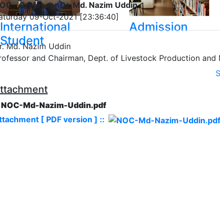
OC - Professor Dr. Md. Nazim Uddin
aturday 09-Oct-2021 [23:36:40]
International
Admission
Student
r. Md. Nazim Uddin
rofessor and Chairman, Dept. of Livestock Production an
S
ttachment
. NOC-Md-Nazim-Uddin.pdf
ttachment [ PDF version ] ::