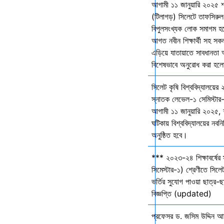
আগামী ১১ জানুয়ারি ২০২৫ 
(টিলাগড়) সিলেটে তাফসিরু
বিপুলসংখ্যক লোক সমাগম হবে 
আগত নবীন শিক্ষার্থী সহ সকল 
এড়িয়ে যাতায়াতে সাবধানতা
বিশেষভাবে অনুরোধ করা হল
সিলেট কৃষি বিশ্ববিদ্যালয়ের
স্নাতক লেভেল-১ সেমিস্টার-
আগামী ১১ জানুয়ারি ২০২৫,
ঘটিকায় বিশ্ববিদ্যালয়ের নবনির
অনুষ্ঠিত হবে।
*** ২০২৩-২৪ শিক্ষাবর্ষের
সিমেস্টার-১) শ্রেণীতে সিলেট
ভর্তির সুযোগ পাওয়া ছাত্র-ছা
বিজ্ঞপ্তি (updated)
প্রফেসর ড. জসিম উদ্দিন আহ