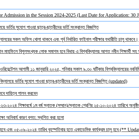
or Admission in the Session 2024-2025 (Last Date for Application: 30 
ে ভর্তির সুযোগ পাওয়া ছাত্র-ছাত্রীদের ভর্তি সংক্রান্ত বিজ্ঞপ্তি
ালয়ের সকল অফিস খোলা থাকবে এবং পূর্ব নির্ধারিত ফাইনাল পরীক্ষার যথারীতি চালু থাকবে।
মাহফিলে বিপুলসংখ্যক লোক সমাগম হবে বিধায় এ বিশ্ববিদ্যালয় আগত নবীন শিক্ষার্থী সহ সক
ওরিয়েন্টেশন আগামী ১১ জানুয়ারি ২০২৫, শনিবার সকাল ৯.৩০ ঘটিকায় বিশ্ববিদ্যালয়ের নবনির্মি
দ্যালয়ে ভর্তির সুযোগ পাওয়া ছাত্র-ছাত্রীদের ভর্তি সংক্রান্ত বিজ্ঞপ্তি (updated)
েবে দায়িত্ব পালন করবেন
 ২০২৩-২০২৪ শিক্ষাবর্ষে ১ম বর্ষ স্নাতক (সম্মান)/স্নাতক শ্রেণির ২৫-১০-২০২৪ তারিখে অনুষ্
ক্ষা অনিবার্য কারণ বশত: স্থগিত করা হলো
হবে এবং ০৫-০৯-২০২৪ তারিখ বৃহস্পতিবার হতে একাডেমিক কার্যক্রম চালু হবে (** Upda