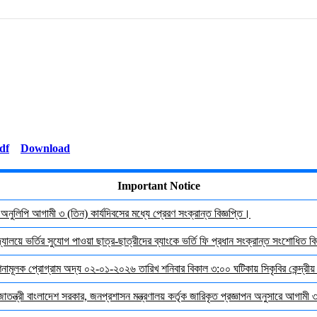
Download
Important Notice
র অনুলিপি আগামী ৩ (তিন) কার্যদিবসের মধ্যে প্রেরণ সংক্রান্ত বিজ্ঞপ্তি।
যালয়ে ভর্তির সুযোগ পাওয়া ছাত্র-ছাত্রীদের ব্যাংকে ভর্তি ফি প্রধান সংক্রান্ত সংশোধিত বিজ
দেশনামূলক প্রোগ্রাম অদ্য ০২-০১-২০২৬ তারিখ শনিবার বিকাল ৩:০০ ঘটিকায় সিকৃবির কেন্দ্রীয
জাতন্ত্রী বাংলাদেশ সরকার, জনপ্রশাসন মন্ত্রণালয় কর্তৃক জারিকৃত প্রজ্ঞাপন অনুসারে আগামী