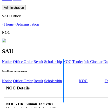
Administration
SAU Official
- Home
- Administration
NOC
SAU
Notice
Office Order
Result
Scholarship
NOC
Tender
Job Circular
Do
Scroll for more menu
Notice
Office Order
Result
Scholarship
NOC
T
NOC Details
NOC - DR. Suman Talukder