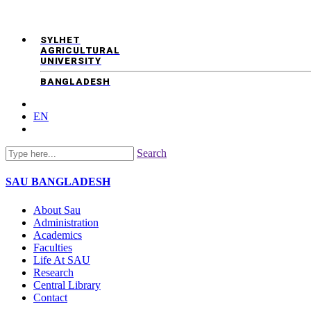
SYLHET
AGRICULTURAL
UNIVERSITY
BANGLADESH
EN
Search
SAU
BANGLADESH
About Sau
Administration
Academics
Faculties
Life At SAU
Research
Central Library
Contact