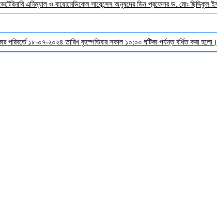
 ভেটেরিনারি এনিম্যাল ও বায়োমেডিকেল সায়েন্সেস অনুষদের ডিন প্রফেসর ড. মোঃ ছিদ্দিকুল 
র পরিবর্তে ১৮-০৭-২০২৪ তারিখ বৃহস্পতিবার সকাল ১০:০০ ঘটিকা পর্যন্ত বর্ধিত করা হলো। ব