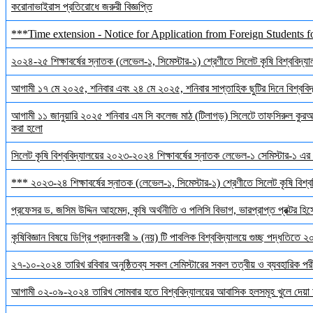
করোনাভাইরাস প্রতিরোধে জরুরী বিজ্ঞপ্তি
***Time extension - Notice for Application from Foreign Students f
২০২৪-২৫ শিক্ষাবর্ষের স্নাতক (লেভেল-১, সিমেস্টার-১) শ্রেণীতে সিলেট কৃষি বিশ্ববিদ্যালয়
আগামী ১৭ মে ২০২৫, শনিবার এবং ২৪ মে ২০২৫, শনিবার সাপ্তাহিক ছুটির দিনে বিশ্ববিদ্য
আগামী ১১ জানুয়ারি ২০২৫ শনিবার এম সি কলেজ মাঠ (টিলাগড়) সিলেটে তাফসিরুল কুরআন 
করা হলো
সিলেট কৃষি বিশ্ববিদ্যালয়ের ২০২৩-২০২৪ শিক্ষাবর্ষের স্নাতক লেভেল-১ সেমিস্টার-১ এর 
*** ২০২৩-২৪ শিক্ষাবর্ষের স্নাতক (লেভেল-১, সিমেস্টার-১) শ্রেণীতে সিলেট কৃষি বিশ্ববি
প্রফেসর ড. জসিম উদ্দিন আহমেদ, কৃষি অর্থনীতি ও পলিসি বিভাগ, ভারপ্রাপ্ত প্রক্টর হিস
কৃষিবিজ্ঞান বিষয়ে ডিগ্রি প্রদানকারী ৯ (নয়) টি পাবলিক বিশ্ববিদ্যালয়ে গুচ্ছ পদ্ধতিতে
২৭-১০-২০২৪ তারিখ রবিবার অনুষ্ঠিতব্য সকল সেমিস্টারের সকল তত্বীয় ও ব্যবহারিক পরী
আগামী ০২-০৯-২০২৪ তারিখ সোমবার হতে বিশ্ববিদ্যালয়ের আবাসিক হলসমূহ খুলে দেয়া 