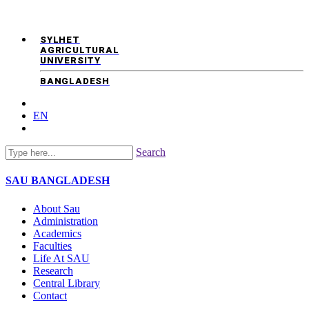
SYLHET
AGRICULTURAL
UNIVERSITY
BANGLADESH
EN
Search
SAU
BANGLADESH
About Sau
Administration
Academics
Faculties
Life At SAU
Research
Central Library
Contact