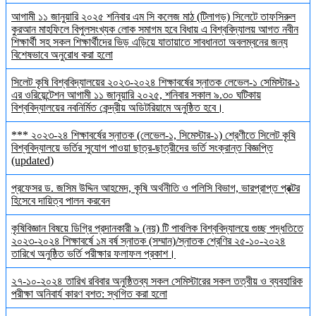
আগামী ১১ জানুয়ারি ২০২৫ শনিবার এম সি কলেজ মাঠ (টিলাগড়) সিলেটে তাফসিরুল
কুরআন মাহফিলে বিপুলসংখ্যক লোক সমাগম হবে বিধায় এ বিশ্ববিদ্যালয় আগত নবীন
শিক্ষার্থী সহ সকল শিক্ষার্থীদের ভিড় এড়িয়ে যাতায়াতে সাবধানতা অবলম্বনের জন্য
বিশেষভাবে অনুরোধ করা হলো
সিলেট কৃষি বিশ্ববিদ্যালয়ের ২০২৩-২০২৪ শিক্ষাবর্ষের স্নাতক লেভেল-১ সেমিস্টার-১
এর ওরিয়েন্টেশন আগামী ১১ জানুয়ারি ২০২৫, শনিবার সকাল ৯.৩০ ঘটিকায়
বিশ্ববিদ্যালয়ের নবনির্মিত কেন্দ্রীয় অডিটরিয়ামে অনুষ্ঠিত হবে।
*** ২০২৩-২৪ শিক্ষাবর্ষের স্নাতক (লেভেল-১, সিমেস্টার-১) শ্রেণীতে সিলেট কৃষি
বিশ্ববিদ্যালয়ে ভর্তির সুযোগ পাওয়া ছাত্র-ছাত্রীদের ভর্তি সংক্রান্ত বিজ্ঞপ্তি
(updated)
প্রফেসর ড. জসিম উদ্দিন আহমেদ, কৃষি অর্থনীতি ও পলিসি বিভাগ, ভারপ্রাপ্ত প্রক্টর
হিসেবে দায়িত্ব পালন করবেন
কৃষিবিজ্ঞান বিষয়ে ডিগ্রি প্রদানকারী ৯ (নয়) টি পাবলিক বিশ্ববিদ্যালয়ে গুচ্ছ পদ্ধতিতে
২০২৩-২০২৪ শিক্ষাবর্ষে ১ম বর্ষ স্নাতক (সম্মান)/স্নাতক শ্রেণির ২৫-১০-২০২৪
তারিখে অনুষ্ঠিত ভর্তি পরীক্ষার ফলাফল প্রকাশ।
২৭-১০-২০২৪ তারিখ রবিবার অনুষ্ঠিতব্য সকল সেমিস্টারের সকল তত্বীয় ও ব্যবহারিক
পরীক্ষা অনিবার্য কারণ বশত: স্থগিত করা হলো