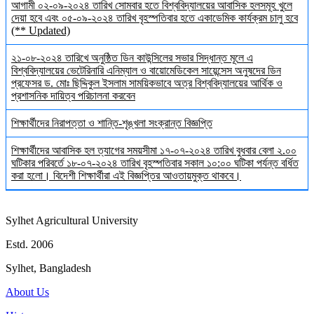
আগামী ০২-০৯-২০২৪ তারিখ সোমবার হতে বিশ্ববিদ্যালয়ের আবাসিক হলসমূহ খুলে
দেয়া হবে এবং ০৫-০৯-২০২৪ তারিখ বৃহস্পতিবার হতে একাডেমিক কার্যক্রম চালু হবে
(** Updated)
২১-০৮-২০২৪ তারিখে অনুষ্ঠিত ডিন কাউন্সিলের সভার সিদ্ধান্ত মূলে এ
বিশ্ববিদ্যালয়ের ভেটেরিনারি এনিম্যাল ও বায়োমেডিকেল সায়েন্সেস অনুষদের ডিন
প্রফেসর ড. মোঃ ছিদ্দিকুল ইসলাম সাময়িকভাবে অত্র বিশ্ববিদ্যালয়ের আর্থিক ও
প্রশাসনিক দায়িত্ব পরিচালনা করবেন
শিক্ষার্থীদের নিরাপত্তা ও শান্তি-শৃঙ্খলা সংক্রান্ত বিজ্ঞপ্তি
শিক্ষার্থীদের আবাসিক হল ত্যাগের সময়সীমা ১৭-০৭-২০২৪ তারিখ বুধবার বেলা ২.০০
ঘটিকার পরিবর্তে ১৮-০৭-২০২৪ তারিখ বৃহস্পতিবার সকাল ১০:০০ ঘটিকা পর্যন্ত বর্ধিত
করা হলো। বিদেশী শিক্ষার্থীরা এই বিজ্ঞপ্তির আওতায়মুক্ত থাকবে।
Sylhet Agricultural University
Estd. 2006
Sylhet, Bangladesh
About Us