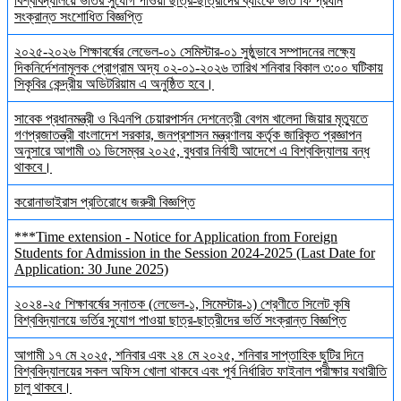
বিশ্ববিদ্যালয়ে ভর্তির সুযোগ পাওয়া ছাত্র-ছাত্রীদের ব্যাংকে ভর্তি ফি প্রধান
সংক্রান্ত সংশোধিত বিজ্ঞপ্তি
২০২৫-২০২৬ শিক্ষাবর্ষের লেভেল-০১ সেমিস্টার-০১ সুষ্ঠুভাবে সম্পাদনের লক্ষ্যে
দিকনির্দেশনামূলক প্রোগ্রাম অদ্য ০২-০১-২০২৬ তারিখ শনিবার বিকাল ৩:০০ ঘটিকায়
সিকৃবির কেন্দ্রীয় অডিটরিয়াম এ অনুষ্ঠিত হবে।
সাবেক প্রধানমন্ত্রী ও বিএনপি চেয়ারপার্সন দেশনেত্রী বেগম খালেদা জিয়ার মৃত্যুতে
গণপ্রজাতন্ত্রী বাংলাদেশ সরকার, জনপ্রশাসন মন্ত্রণালয় কর্তৃক জারিকৃত প্রজ্ঞাপন
অনুসারে আগামী ৩১ ডিসেম্বর ২০২৫, বুধবার নির্বাহী আদেশে এ বিশ্ববিদ্যালয় বন্ধ
থাকবে।
করোনাভাইরাস প্রতিরোধে জরুরী বিজ্ঞপ্তি
***Time extension - Notice for Application from Foreign
Students for Admission in the Session 2024-2025 (Last Date for
Application: 30 June 2025)
২০২৪-২৫ শিক্ষাবর্ষের স্নাতক (লেভেল-১, সিমেস্টার-১) শ্রেণীতে সিলেট কৃষি
বিশ্ববিদ্যালয়ে ভর্তির সুযোগ পাওয়া ছাত্র-ছাত্রীদের ভর্তি সংক্রান্ত বিজ্ঞপ্তি
আগামী ১৭ মে ২০২৫, শনিবার এবং ২৪ মে ২০২৫, শনিবার সাপ্তাহিক ছুটির দিনে
বিশ্ববিদ্যালয়ের সকল অফিস খোলা থাকবে এবং পূর্ব নির্ধারিত ফাইনাল পরীক্ষার যথারীতি
চালু থাকবে।