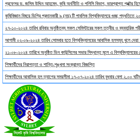
প্রফেসর ড. জসিম উদ্দিন আহমেদ, কৃষি অর্থনীতি ও পলিসি বিভাগ, ভারপ্রাপ্ত প্রক্টর হিস
কৃষিবিজ্ঞান বিষয়ে ডিগ্রি প্রদানকারী ৯ (নয়) টি পাবলিক বিশ্ববিদ্যালয়ে গুচ্ছ পদ্ধতিতে
২৭-১০-২০২৪ তারিখ রবিবার অনুষ্ঠিতব্য সকল সেমিস্টারের সকল তত্বীয় ও ব্যবহারিক পরী
আগামী ০২-০৯-২০২৪ তারিখ সোমবার হতে বিশ্ববিদ্যালয়ের আবাসিক হলসমূহ খুলে দেয়া 
২১-০৮-২০২৪ তারিখে অনুষ্ঠিত ডিন কাউন্সিলের সভার সিদ্ধান্ত মূলে এ বিশ্ববিদ্যালয়ের
শিক্ষার্থীদের নিরাপত্তা ও শান্তি-শৃঙ্খলা সংক্রান্ত বিজ্ঞপ্তি
শিক্ষার্থীদের আবাসিক হল ত্যাগের সময়সীমা ১৭-০৭-২০২৪ তারিখ বুধবার বেলা ২.০০ ঘটিকা