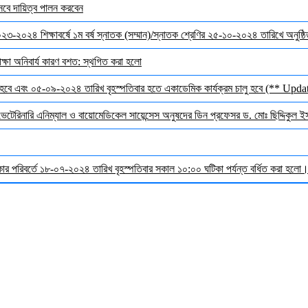
েবে দায়িত্ব পালন করবেন
 ২০২৩-২০২৪ শিক্ষাবর্ষে ১ম বর্ষ স্নাতক (সম্মান)/স্নাতক শ্রেণির ২৫-১০-২০২৪ তারিখে অনুষ্
ক্ষা অনিবার্য কারণ বশত: স্থগিত করা হলো
হবে এবং ০৫-০৯-২০২৪ তারিখ বৃহস্পতিবার হতে একাডেমিক কার্যক্রম চালু হবে (** Upda
 ভেটেরিনারি এনিম্যাল ও বায়োমেডিকেল সায়েন্সেস অনুষদের ডিন প্রফেসর ড. মোঃ ছিদ্দিকুল 
র পরিবর্তে ১৮-০৭-২০২৪ তারিখ বৃহস্পতিবার সকাল ১০:০০ ঘটিকা পর্যন্ত বর্ধিত করা হলো। ব