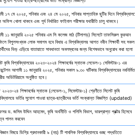
ির সুযোগ পাওয়া ছাত্র-ছাত্রীদের ভর্তি সংক্রান্ত বিজ্ঞপ্তি
মী ১৭ মে ২০২৫, শনিবার এবং ২৪ মে ২০২৫, শনিবার সাপ্তাহিক ছুটির দিনে বিশ্ববিদ্যালয
 অফিস খোলা থাকবে এবং পূর্ব নির্ধারিত ফাইনাল পরীক্ষার যথারীতি চালু থাকবে।
মী ১১ জানুয়ারি ২০২৫ শনিবার এম সি কলেজ মাঠ (টিলাগড়) সিলেটে তাফসিরুল কুরআন
ফিলে বিপুলসংখ্যক লোক সমাগম হবে বিধায় এ বিশ্ববিদ্যালয় আগত নবীন শিক্ষার্থী সহ সকল
ষার্থীদের ভিড় এড়িয়ে যাতায়াতে সাবধানতা অবলম্বনের জন্য বিশেষভাবে অনুরোধ করা হলো
েট কৃষি বিশ্ববিদ্যালয়ের ২০২৩-২০২৪ শিক্ষাবর্ষের স্নাতক লেভেল-১ সেমিস্টার-১ এর
য়েন্টেশন আগামী ১১ জানুয়ারি ২০২৫, শনিবার সকাল ৯.৩০ ঘটিকায় বিশ্ববিদ্যালয়ের নবনির্মিত
দ্রীয় অডিটরিয়ামে অনুষ্ঠিত হবে।
 ২০২৩-২৪ শিক্ষাবর্ষের স্নাতক (লেভেল-১, সিমেস্টার-১) শ্রেণীতে সিলেট কৃষি
ববিদ্যালয়ে ভর্তির সুযোগ পাওয়া ছাত্র-ছাত্রীদের ভর্তি সংক্রান্ত বিজ্ঞপ্তি (updated)
েসর ড. জসিম উদ্দিন আহমেদ, কৃষি অর্থনীতি ও পলিসি বিভাগ, ভারপ্রাপ্ত প্রক্টর হিসেবে
িত্ব পালন করবেন
বিজ্ঞান বিষয়ে ডিগ্রি প্রদানকারী ৯ (নয়) টি পাবলিক বিশ্ববিদ্যালয়ে গুচ্ছ পদ্ধতিতে