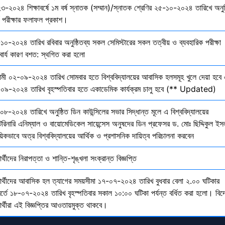
৩-২০২৪ শিক্ষাবর্ষে ১ম বর্ষ স্নাতক (সম্মান)/স্নাতক শ্রেণির ২৫-১০-২০২৪ তারিখে অনুষ
তি পরীক্ষার ফলাফল প্রকাশ।
১০-২০২৪ তারিখ রবিবার অনুষ্ঠিতব্য সকল সেমিস্টারের সকল তত্বীয় ও ব্যবহারিক পরীক্ষা
বার্য কারণ বশত: স্থগিত করা হলো
মী ০২-০৯-২০২৪ তারিখ সোমবার হতে বিশ্ববিদ্যালয়ের আবাসিক হলসমূহ খুলে দেয়া হবে 
০৯-২০২৪ তারিখ বৃহস্পতিবার হতে একাডেমিক কার্যক্রম চালু হবে (** Updated)
০৮-২০২৪ তারিখে অনুষ্ঠিত ডিন কাউন্সিলের সভার সিদ্ধান্ত মূলে এ বিশ্ববিদ্যালয়ের
েরিনারি এনিম্যাল ও বায়োমেডিকেল সায়েন্সেস অনুষদের ডিন প্রফেসর ড. মোঃ ছিদ্দিকুল ইস
য়িকভাবে অত্র বিশ্ববিদ্যালয়ের আর্থিক ও প্রশাসনিক দায়িত্ব পরিচালনা করবেন
ষার্থীদের নিরাপত্তা ও শান্তি-শৃঙ্খলা সংক্রান্ত বিজ্ঞপ্তি
্ষার্থীদের আবাসিক হল ত্যাগের সময়সীমা ১৭-০৭-২০২৪ তারিখ বুধবার বেলা ২.০০ ঘটিকার
বর্তে ১৮-০৭-২০২৪ তারিখ বৃহস্পতিবার সকাল ১০:০০ ঘটিকা পর্যন্ত বর্ধিত করা হলো। বিদ
ষার্থীরা এই বিজ্ঞপ্তির আওতায়মুক্ত থাকবে।