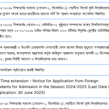
৫-২০২৬ শিক্ষাবর্ষের স্নাতক (লেভেল-১, সিমেস্টার-১) শ্রেণীতে সিলেট কৃষি বিশ্ববিদ্যাল
ির সুযোগ পাওয়া ছাত্র-ছাত্রীদের ব্যাংকে ভর্তি ফি প্রধান সংক্রান্ত সংশোধিত বিজ্ঞপ্তি
-২০২৬ শিক্ষাবর্ষের লেভেল-০১ সেমিস্টার-০১ সুষ্ঠুভাবে সম্পাদনের লক্ষ্যে দিকনির্দেশনাম
োগ্রাম অদ্য ০২-০১-২০২৬ তারিখ শনিবার বিকাল ৩:০০ ঘটিকায় সিকৃবির কেন্দ্রীয় অডিটরিয়
ষ্ঠিত হবে।
ক প্রধানমন্ত্রী ও বিএনপি চেয়ারপার্সন দেশনেত্রী বেগম খালেদা জিয়ার মৃত্যুতে গণপ্রজাতন্ত্
াদেশ সরকার, জনপ্রশাসন মন্ত্রণালয় কর্তৃক জারিকৃত প্রজ্ঞাপন অনুসারে আগামী ৩১ ডিসেম্
, বুধবার নির্বাহী আদেশে এ বিশ্ববিদ্যালয় বন্ধ থাকবে।
নাভাইরাস প্রতিরোধে জরুরী বিজ্ঞপ্তি
*Time extension - Notice for Application from Foreign
udents for Admission in the Session 2024-2025 (Last Date 
plication: 30 June 2025)
-২৫ শিক্ষাবর্ষের স্নাতক (লেভেল-১, সিমেস্টার-১) শ্রেণীতে সিলেট কৃষি বিশ্ববিদ্যালয়ে