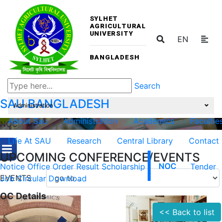
SYLHET
AGRICULTURAL
UNIVERSITY
EN
BANGLADESH
Search
SAU
BANGLADESH
Administration
About Sau
Administration
Academics
Facultie
NOC
Life At SAU
Research
Central Library
Contact
UPCOMING CONFERENCE/EVENTS
Notice
Office Order
Result
Scholarship
NOC
Tender
EVENTS
Job Circular
Download
OC Details
<< Back to list