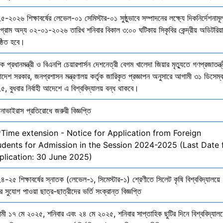
-২০২৬ শিক্ষাবর্ষের লেভেল-০১ সেমিস্টার-০১ সুষ্ঠুভাবে সম্পাদনের লক্ষ্যে দিকনির্দেশনাম
োগ্রাম অদ্য ০২-০১-২০২৬ তারিখ শনিবার বিকাল ৩:০০ ঘটিকায় সিকৃবির কেন্দ্রীয় অডিটরিয়
ষ্ঠিত হবে।
ক প্রধানমন্ত্রী ও বিএনপি চেয়ারপার্সন দেশনেত্রী বেগম খালেদা জিয়ার মৃত্যুতে গণপ্রজাতন্ত্
াদেশ সরকার, জনপ্রশাসন মন্ত্রণালয় কর্তৃক জারিকৃত প্রজ্ঞাপন অনুসারে আগামী ৩১ ডিসেম্
, বুধবার নির্বাহী আদেশে এ বিশ্ববিদ্যালয় বন্ধ থাকবে।
নাভাইরাস প্রতিরোধে জরুরী বিজ্ঞপ্তি
*Time extension - Notice for Application from Foreign
udents for Admission in the Session 2024-2025 (Last Date 
plication: 30 June 2025)
-২৫ শিক্ষাবর্ষের স্নাতক (লেভেল-১, সিমেস্টার-১) শ্রেণীতে সিলেট কৃষি বিশ্ববিদ্যালয়ে
ির সুযোগ পাওয়া ছাত্র-ছাত্রীদের ভর্তি সংক্রান্ত বিজ্ঞপ্তি
মী ১৭ মে ২০২৫, শনিবার এবং ২৪ মে ২০২৫, শনিবার সাপ্তাহিক ছুটির দিনে বিশ্ববিদ্যালয