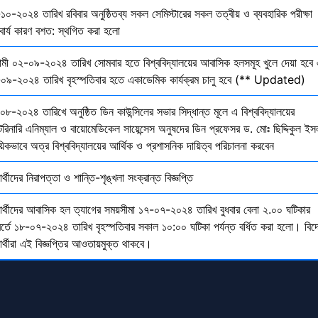
১০-২০২৪ তারিখ রবিবার অনুষ্ঠিতব্য সকল সেমিস্টারের সকল তত্বীয় ও ব্যবহারিক পরীক্ষা
বার্য কারণ বশত: স্থগিত করা হলো
মী ০২-০৯-২০২৪ তারিখ সোমবার হতে বিশ্ববিদ্যালয়ের আবাসিক হলসমূহ খুলে দেয়া হবে 
০৯-২০২৪ তারিখ বৃহস্পতিবার হতে একাডেমিক কার্যক্রম চালু হবে (** Updated)
০৮-২০২৪ তারিখে অনুষ্ঠিত ডিন কাউন্সিলের সভার সিদ্ধান্ত মূলে এ বিশ্ববিদ্যালয়ের
েরিনারি এনিম্যাল ও বায়োমেডিকেল সায়েন্সেস অনুষদের ডিন প্রফেসর ড. মোঃ ছিদ্দিকুল ইস
য়িকভাবে অত্র বিশ্ববিদ্যালয়ের আর্থিক ও প্রশাসনিক দায়িত্ব পরিচালনা করবেন
ষার্থীদের নিরাপত্তা ও শান্তি-শৃঙ্খলা সংক্রান্ত বিজ্ঞপ্তি
্ষার্থীদের আবাসিক হল ত্যাগের সময়সীমা ১৭-০৭-২০২৪ তারিখ বুধবার বেলা ২.০০ ঘটিকার
বর্তে ১৮-০৭-২০২৪ তারিখ বৃহস্পতিবার সকাল ১০:০০ ঘটিকা পর্যন্ত বর্ধিত করা হলো। বিদ
ষার্থীরা এই বিজ্ঞপ্তির আওতায়মুক্ত থাকবে।