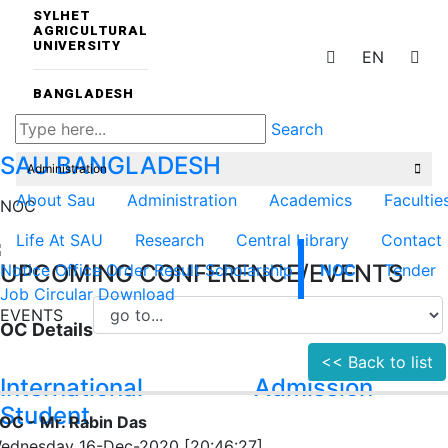
SYLHET
AGRICULTURAL
UNIVERSITY
EN
BANGLADESH
Search
SAU
BANGLADESH
Administration
About Sau
Administration
Academics
Facultie
NOC
Life At SAU
Research
Central Library
Contact
UPCOMING CONFERENCE/EVENTS
Notice
Office Order
Result
Scholarship
NOC
Tender
Job Circular
Download
EVENTS
OC Details
<< Back to list
International
Admission
Student
OC - Mr. Rabin Das
ednesday 16-Dec-2020 [20:46:27]