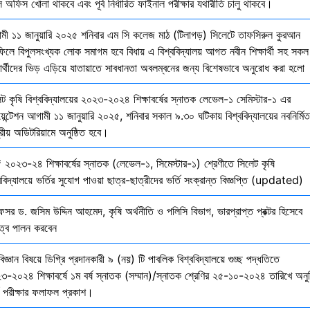
 অফিস খোলা থাকবে এবং পূর্ব নির্ধারিত ফাইনাল পরীক্ষার যথারীতি চালু থাকবে।
মী ১১ জানুয়ারি ২০২৫ শনিবার এম সি কলেজ মাঠ (টিলাগড়) সিলেটে তাফসিরুল কুরআন
ফিলে বিপুলসংখ্যক লোক সমাগম হবে বিধায় এ বিশ্ববিদ্যালয় আগত নবীন শিক্ষার্থী সহ সকল
ষার্থীদের ভিড় এড়িয়ে যাতায়াতে সাবধানতা অবলম্বনের জন্য বিশেষভাবে অনুরোধ করা হলো
েট কৃষি বিশ্ববিদ্যালয়ের ২০২৩-২০২৪ শিক্ষাবর্ষের স্নাতক লেভেল-১ সেমিস্টার-১ এর
য়েন্টেশন আগামী ১১ জানুয়ারি ২০২৫, শনিবার সকাল ৯.৩০ ঘটিকায় বিশ্ববিদ্যালয়ের নবনির্মিত
দ্রীয় অডিটরিয়ামে অনুষ্ঠিত হবে।
 ২০২৩-২৪ শিক্ষাবর্ষের স্নাতক (লেভেল-১, সিমেস্টার-১) শ্রেণীতে সিলেট কৃষি
ববিদ্যালয়ে ভর্তির সুযোগ পাওয়া ছাত্র-ছাত্রীদের ভর্তি সংক্রান্ত বিজ্ঞপ্তি (updated)
েসর ড. জসিম উদ্দিন আহমেদ, কৃষি অর্থনীতি ও পলিসি বিভাগ, ভারপ্রাপ্ত প্রক্টর হিসেবে
িত্ব পালন করবেন
বিজ্ঞান বিষয়ে ডিগ্রি প্রদানকারী ৯ (নয়) টি পাবলিক বিশ্ববিদ্যালয়ে গুচ্ছ পদ্ধতিতে
৩-২০২৪ শিক্ষাবর্ষে ১ম বর্ষ স্নাতক (সম্মান)/স্নাতক শ্রেণির ২৫-১০-২০২৪ তারিখে অনুষ
তি পরীক্ষার ফলাফল প্রকাশ।