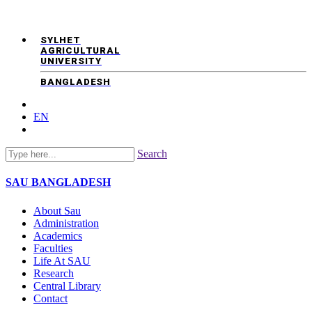
SYLHET
AGRICULTURAL
UNIVERSITY
BANGLADESH
EN
Search
SAU
BANGLADESH
About Sau
Administration
Academics
Faculties
Life At SAU
Research
Central Library
Contact