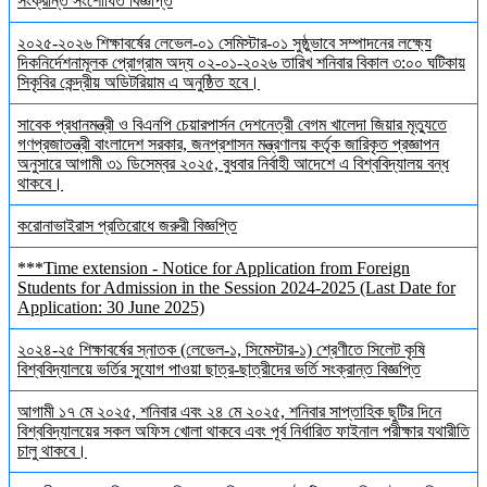
সংক্রান্ত সংশোধিত বিজ্ঞপ্তি
২০২৫-২০২৬ শিক্ষাবর্ষের লেভেল-০১ সেমিস্টার-০১ সুষ্ঠুভাবে সম্পাদনের লক্ষ্যে
দিকনির্দেশনামূলক প্রোগ্রাম অদ্য ০২-০১-২০২৬ তারিখ শনিবার বিকাল ৩:০০ ঘটিকায়
সিকৃবির কেন্দ্রীয় অডিটরিয়াম এ অনুষ্ঠিত হবে।
সাবেক প্রধানমন্ত্রী ও বিএনপি চেয়ারপার্সন দেশনেত্রী বেগম খালেদা জিয়ার মৃত্যুতে
গণপ্রজাতন্ত্রী বাংলাদেশ সরকার, জনপ্রশাসন মন্ত্রণালয় কর্তৃক জারিকৃত প্রজ্ঞাপন
অনুসারে আগামী ৩১ ডিসেম্বর ২০২৫, বুধবার নির্বাহী আদেশে এ বিশ্ববিদ্যালয় বন্ধ
থাকবে।
করোনাভাইরাস প্রতিরোধে জরুরী বিজ্ঞপ্তি
***Time extension - Notice for Application from Foreign
Students for Admission in the Session 2024-2025 (Last Date for
Application: 30 June 2025)
২০২৪-২৫ শিক্ষাবর্ষের স্নাতক (লেভেল-১, সিমেস্টার-১) শ্রেণীতে সিলেট কৃষি
বিশ্ববিদ্যালয়ে ভর্তির সুযোগ পাওয়া ছাত্র-ছাত্রীদের ভর্তি সংক্রান্ত বিজ্ঞপ্তি
আগামী ১৭ মে ২০২৫, শনিবার এবং ২৪ মে ২০২৫, শনিবার সাপ্তাহিক ছুটির দিনে
বিশ্ববিদ্যালয়ের সকল অফিস খোলা থাকবে এবং পূর্ব নির্ধারিত ফাইনাল পরীক্ষার যথারীতি
চালু থাকবে।