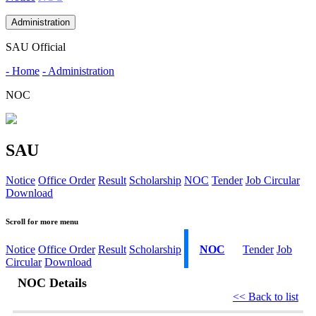
Administration
SAU Official
- Home
- Administration
NOC
SAU
Notice
Office Order
Result
Scholarship
NOC
Tender
Job Circular
Download
Scroll for more menu
Notice
Office Order
Result
Scholarship
NOC
Tender
Job
Circular
Download
NOC Details
<< Back to list