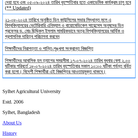
দেয়া হবে এবং ০৫-০৯-২০২৪ তারিখ বৃহস্পতিবার হতে একাডেমিক কার্যক্রম চালু হবে
(** Updated)
২১-০৮-২০২৪ তারিখে অনুষ্ঠিত ডিন কাউন্সিলের সভার সিদ্ধান্ত মূলে এ
বিশ্ববিদ্যালয়ের ভেটেরিনারি এনিম্যাল ও বায়োমেডিকেল সায়েন্সেস অনুষদের ডিন
প্রফেসর ড. মোঃ ছিদ্দিকুল ইসলাম সাময়িকভাবে অত্র বিশ্ববিদ্যালয়ের আর্থিক ও
প্রশাসনিক দায়িত্ব পরিচালনা করবেন
শিক্ষার্থীদের নিরাপত্তা ও শান্তি-শৃঙ্খলা সংক্রান্ত বিজ্ঞপ্তি
শিক্ষার্থীদের আবাসিক হল ত্যাগের সময়সীমা ১৭-০৭-২০২৪ তারিখ বুধবার বেলা ২.০০
ঘটিকার পরিবর্তে ১৮-০৭-২০২৪ তারিখ বৃহস্পতিবার সকাল ১০:০০ ঘটিকা পর্যন্ত বর্ধিত
করা হলো। বিদেশী শিক্ষার্থীরা এই বিজ্ঞপ্তির আওতায়মুক্ত থাকবে।
Sylhet Agricultural University
Estd. 2006
Sylhet, Bangladesh
About Us
History