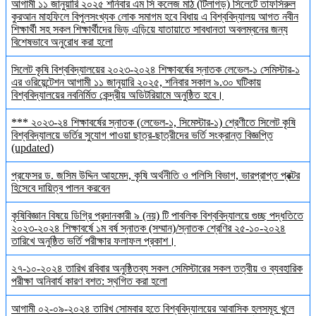
আগামী ১১ জানুয়ারি ২০২৫ শনিবার এম সি কলেজ মাঠ (টিলাগড়) সিলেটে তাফসিরুল
কুরআন মাহফিলে বিপুলসংখ্যক লোক সমাগম হবে বিধায় এ বিশ্ববিদ্যালয় আগত নবীন
শিক্ষার্থী সহ সকল শিক্ষার্থীদের ভিড় এড়িয়ে যাতায়াতে সাবধানতা অবলম্বনের জন্য
বিশেষভাবে অনুরোধ করা হলো
সিলেট কৃষি বিশ্ববিদ্যালয়ের ২০২৩-২০২৪ শিক্ষাবর্ষের স্নাতক লেভেল-১ সেমিস্টার-১
এর ওরিয়েন্টেশন আগামী ১১ জানুয়ারি ২০২৫, শনিবার সকাল ৯.৩০ ঘটিকায়
বিশ্ববিদ্যালয়ের নবনির্মিত কেন্দ্রীয় অডিটরিয়ামে অনুষ্ঠিত হবে।
*** ২০২৩-২৪ শিক্ষাবর্ষের স্নাতক (লেভেল-১, সিমেস্টার-১) শ্রেণীতে সিলেট কৃষি
বিশ্ববিদ্যালয়ে ভর্তির সুযোগ পাওয়া ছাত্র-ছাত্রীদের ভর্তি সংক্রান্ত বিজ্ঞপ্তি
(updated)
প্রফেসর ড. জসিম উদ্দিন আহমেদ, কৃষি অর্থনীতি ও পলিসি বিভাগ, ভারপ্রাপ্ত প্রক্টর
হিসেবে দায়িত্ব পালন করবেন
কৃষিবিজ্ঞান বিষয়ে ডিগ্রি প্রদানকারী ৯ (নয়) টি পাবলিক বিশ্ববিদ্যালয়ে গুচ্ছ পদ্ধতিতে
২০২৩-২০২৪ শিক্ষাবর্ষে ১ম বর্ষ স্নাতক (সম্মান)/স্নাতক শ্রেণির ২৫-১০-২০২৪
তারিখে অনুষ্ঠিত ভর্তি পরীক্ষার ফলাফল প্রকাশ।
২৭-১০-২০২৪ তারিখ রবিবার অনুষ্ঠিতব্য সকল সেমিস্টারের সকল তত্বীয় ও ব্যবহারিক
পরীক্ষা অনিবার্য কারণ বশত: স্থগিত করা হলো
আগামী ০২-০৯-২০২৪ তারিখ সোমবার হতে বিশ্ববিদ্যালয়ের আবাসিক হলসমূহ খুলে