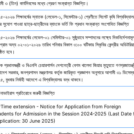
ী ৩ (তিন) কার্যদিবসের মধ্যে প্রেরণ সংক্রান্ত বিজ্ঞপ্তি।
৫-২০২৬ শিক্ষাবর্ষের স্নাতক (লেভেল-১, সিমেস্টার-১) শ্রেণীতে সিলেট কৃষি বিশ্ববিদ্যাল
ির সুযোগ পাওয়া ছাত্র-ছাত্রীদের ব্যাংকে ভর্তি ফি প্রধান সংক্রান্ত সংশোধিত বিজ্ঞপ্তি
-২০২৬ শিক্ষাবর্ষের লেভেল-০১ সেমিস্টার-০১ সুষ্ঠুভাবে সম্পাদনের লক্ষ্যে দিকনির্দেশনাম
োগ্রাম অদ্য ০২-০১-২০২৬ তারিখ শনিবার বিকাল ৩:০০ ঘটিকায় সিকৃবির কেন্দ্রীয় অডিটরিয়
ষ্ঠিত হবে।
ক প্রধানমন্ত্রী ও বিএনপি চেয়ারপার্সন দেশনেত্রী বেগম খালেদা জিয়ার মৃত্যুতে গণপ্রজাতন্ত্
াদেশ সরকার, জনপ্রশাসন মন্ত্রণালয় কর্তৃক জারিকৃত প্রজ্ঞাপন অনুসারে আগামী ৩১ ডিসেম্
, বুধবার নির্বাহী আদেশে এ বিশ্ববিদ্যালয় বন্ধ থাকবে।
নাভাইরাস প্রতিরোধে জরুরী বিজ্ঞপ্তি
*Time extension - Notice for Application from Foreign
udents for Admission in the Session 2024-2025 (Last Date 
plication: 30 June 2025)