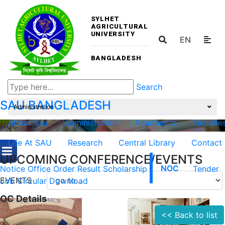
SYLHET
AGRICULTURAL
UNIVERSITY
EN
BANGLADESH
Search
SAU
BANGLADESH
Administration
About Sau
Administration
Academics
Facultie
NOC
Life At SAU
Research
Central Library
Contact
UPCOMING CONFERENCE/EVENTS
Notice
Office Order
Result
Scholarship
NOC
Tender
EVENTS
Job Circular
Download
OC Details
<< Back to list