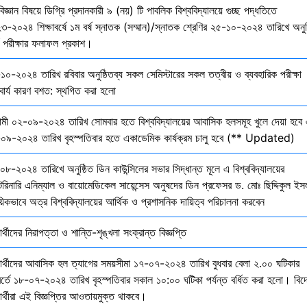
বিজ্ঞান বিষয়ে ডিগ্রি প্রদানকারী ৯ (নয়) টি পাবলিক বিশ্ববিদ্যালয়ে গুচ্ছ পদ্ধতিতে
৩-২০২৪ শিক্ষাবর্ষে ১ম বর্ষ স্নাতক (সম্মান)/স্নাতক শ্রেণির ২৫-১০-২০২৪ তারিখে অনুষ
তি পরীক্ষার ফলাফল প্রকাশ।
১০-২০২৪ তারিখ রবিবার অনুষ্ঠিতব্য সকল সেমিস্টারের সকল তত্বীয় ও ব্যবহারিক পরীক্ষা
বার্য কারণ বশত: স্থগিত করা হলো
মী ০২-০৯-২০২৪ তারিখ সোমবার হতে বিশ্ববিদ্যালয়ের আবাসিক হলসমূহ খুলে দেয়া হবে 
০৯-২০২৪ তারিখ বৃহস্পতিবার হতে একাডেমিক কার্যক্রম চালু হবে (** Updated)
০৮-২০২৪ তারিখে অনুষ্ঠিত ডিন কাউন্সিলের সভার সিদ্ধান্ত মূলে এ বিশ্ববিদ্যালয়ের
েরিনারি এনিম্যাল ও বায়োমেডিকেল সায়েন্সেস অনুষদের ডিন প্রফেসর ড. মোঃ ছিদ্দিকুল ইস
য়িকভাবে অত্র বিশ্ববিদ্যালয়ের আর্থিক ও প্রশাসনিক দায়িত্ব পরিচালনা করবেন
ষার্থীদের নিরাপত্তা ও শান্তি-শৃঙ্খলা সংক্রান্ত বিজ্ঞপ্তি
্ষার্থীদের আবাসিক হল ত্যাগের সময়সীমা ১৭-০৭-২০২৪ তারিখ বুধবার বেলা ২.০০ ঘটিকার
বর্তে ১৮-০৭-২০২৪ তারিখ বৃহস্পতিবার সকাল ১০:০০ ঘটিকা পর্যন্ত বর্ধিত করা হলো। বিদ
ষার্থীরা এই বিজ্ঞপ্তির আওতায়মুক্ত থাকবে।