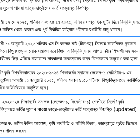
-২৫ শিক্ষাবর্ষের স্নাতক (লেভেল-১, সিমেস্টার-১) শ্রেণীতে সিলেট কৃষি বিশ্ববিদ্যালয়ে
ির সুযোগ পাওয়া ছাত্র-ছাত্রীদের ভর্তি সংক্রান্ত বিজ্ঞপ্তি
মী ১৭ মে ২০২৫, শনিবার এবং ২৪ মে ২০২৫, শনিবার সাপ্তাহিক ছুটির দিনে বিশ্ববিদ্যালয
 অফিস খোলা থাকবে এবং পূর্ব নির্ধারিত ফাইনাল পরীক্ষার যথারীতি চালু থাকবে।
মী ১১ জানুয়ারি ২০২৫ শনিবার এম সি কলেজ মাঠ (টিলাগড়) সিলেটে তাফসিরুল কুরআন
ফিলে বিপুলসংখ্যক লোক সমাগম হবে বিধায় এ বিশ্ববিদ্যালয় আগত নবীন শিক্ষার্থী সহ সকল
ষার্থীদের ভিড় এড়িয়ে যাতায়াতে সাবধানতা অবলম্বনের জন্য বিশেষভাবে অনুরোধ করা হলো
েট কৃষি বিশ্ববিদ্যালয়ের ২০২৩-২০২৪ শিক্ষাবর্ষের স্নাতক লেভেল-১ সেমিস্টার-১ এর
য়েন্টেশন আগামী ১১ জানুয়ারি ২০২৫, শনিবার সকাল ৯.৩০ ঘটিকায় বিশ্ববিদ্যালয়ের নবনির্মিত
দ্রীয় অডিটরিয়ামে অনুষ্ঠিত হবে।
 ২০২৩-২৪ শিক্ষাবর্ষের স্নাতক (লেভেল-১, সিমেস্টার-১) শ্রেণীতে সিলেট কৃষি
ববিদ্যালয়ে ভর্তির সুযোগ পাওয়া ছাত্র-ছাত্রীদের ভর্তি সংক্রান্ত বিজ্ঞপ্তি (updated)
েসর ড. জসিম উদ্দিন আহমেদ, কৃষি অর্থনীতি ও পলিসি বিভাগ, ভারপ্রাপ্ত প্রক্টর হিসেবে
িত্ব পালন করবেন