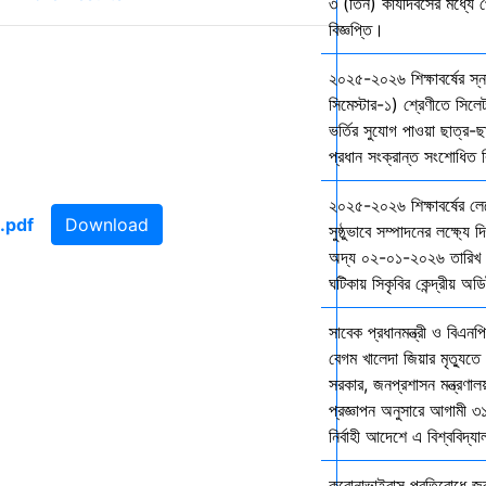
৩ (তিন) কার্যদিবসের মধ্যে প
বিজ্ঞপ্তি।
২০২৫-২০২৬ শিক্ষাবর্ষের স
সিমেস্টার-১) শ্রেণীতে সিলেট
ভর্তির সুযোগ পাওয়া ছাত্র-ছা
প্রধান সংক্রান্ত সংশোধিত বি
২০২৫-২০২৬ শিক্ষাবর্ষের ল
Download
সুষ্ঠুভাবে সম্পাদনের লক্ষ্যে 
অদ্য ০২-০১-২০২৬ তারিখ শ
ঘটিকায় সিকৃবির কেন্দ্রীয় অড
সাবেক প্রধানমন্ত্রী ও বিএনপি
বেগম খালেদা জিয়ার মৃত্যুতে 
সরকার, জনপ্রশাসন মন্ত্রণালয
প্রজ্ঞাপন অনুসারে আগামী ৩
নির্বাহী আদেশে এ বিশ্ববিদ্য
করোনাভাইরাস প্রতিরোধে জরুর