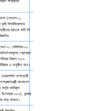
্রেরণ সংক্রান্ত
্নাতক (লেভেল-১,
 কৃষি বিশ্ববিদ্যালয়ে
ত্রীদের ব্যাংকে ভর্তি ফি
জ্ঞপ্তি
েভেল-০১ সেমিস্টার-০১
দিকনির্দেশনামূলক প্রোগ্রাম
নিবার বিকাল ৩:০০
িটরিয়াম এ অনুষ্ঠিত হবে।
 চেয়ারপার্সন দেশনেত্রী
গণপ্রজাতন্ত্রী বাংলাদেশ
় কর্তৃক জারিকৃত
১ ডিসেম্বর ২০২৫, বুধবার
ালয় বন্ধ থাকবে।
ী বিজ্ঞপ্তি