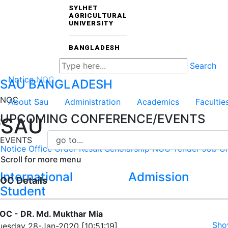
SYLHET
AGRICULTURAL
UNIVERSITY
BANGLADESH
Search
Notice
NOC
SAU
BANGLADESH
NOC
About Sau
Administration
Academics
Facultie
UPCOMING CONFERENCE/EVENTS
SAU
EVENTS
Notice
Office Order
Result
Scholarship
NOC
Tender
Job Ci
Scroll for more menu
International
Admission
OC Details
Student
OC - DR. Md. Mukthar Mia
Sho
uesday 28-Jan-2020 [10:51:19]