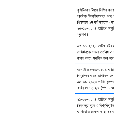
কৃষিবিজ্ঞান বিষয়ে ডিগ্রি প্র
পাবলিক বিশ্ববিদ্যালয়ে গুচ
শিক্ষাবর্ষে ১ম বর্ষ স্নাতক (স
২৫-১০-২০২৪ তারিখে অনুষ্ঠি
প্রকাশ।
২৭-১০-২০২৪ তারিখ রবিবার 
সেমিস্টারের সকল তত্বীয় ও ব্
কারণ বশত: স্থগিত করা হল
আগামী ০২-০৯-২০২৪ তারি
বিশ্ববিদ্যালয়ের আবাসিক হল
০৫-০৯-২০২৪ তারিখ বৃহস্প
কার্যক্রম চালু হবে (** 
২১-০৮-২০২৪ তারিখে অনুষ্ঠ
সিদ্ধান্ত মূলে এ বিশ্ববিদ্য
ও বায়োমেডিকেল সায়েন্সেস 