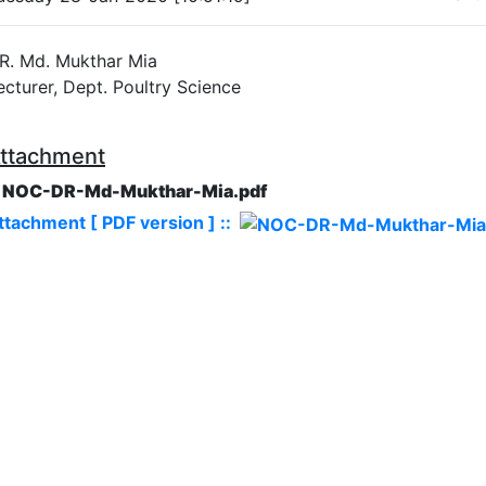
R. Md. Mukthar Mia
ecturer, Dept. Poultry Science
ttachment
. NOC-DR-Md-Mukthar-Mia.pdf
ttachment [ PDF version ] ::