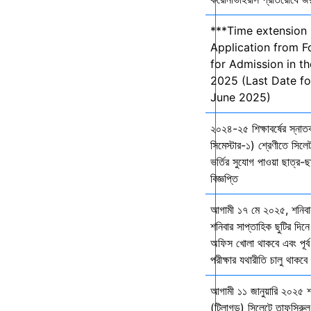
***Time extension 
Application from F
for Admission in t
2025 (Last Date fo
June 2025)
২০২৪-২৫ শিক্ষাবর্ষের স্না
সিমেস্টার-১) শ্রেণীতে সিলেট
ভর্তির সুযোগ পাওয়া ছাত্র-ছা
বিজ্ঞপ্তি
আগামী ১৭ মে ২০২৫, শনিব
শনিবার সাপ্তাহিক ছুটির দিনে
অফিস খোলা থাকবে এবং পূর্ব 
পরীক্ষার যথারীতি চালু থাকব
আগামী ১১ জানুয়ারি ২০২৫ 
(টিলাগড়) সিলেটে তাফসিরু