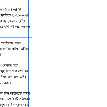
দানকারী ৯ (নয়) টি
্ছ পদ্ধতিতে ২০২৩-২০২৪
ম্মান)/স্নাতক শ্রেণির
ত ভর্তি পরীক্ষার ফলাফল
অনুষ্ঠিতব্য সকল
যবহারিক পরীক্ষা অনিবার্য
ো
খ সোমবার হতে
সমূহ খুলে দেয়া হবে এবং
তিবার হতে একাডেমিক
Updated)
িত ডিন কাউন্সিলের সভার
ালয়ের ভেটেরিনারি এনিম্যাল
অনুষদের ডিন প্রফেসর ড.