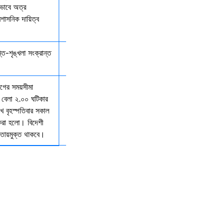
কভাবে অত্র
রশাসনিক দায়িত্ব
্তি-শৃঙ্খলা সংক্রান্ত
যাগের সময়সীমা
 বেলা ২.০০ ঘটিকার
খ বৃহস্পতিবার সকাল
 করা হলো। বিদেশী
আওতায়মুক্ত থাকবে।