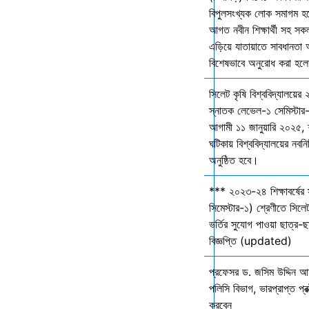
বিপুলসংখ্যক লোক সমাগম হবে 
আগত নবীন শিক্ষার্থী সহ সকল 
এড়িয়ে যাতায়াতে সাবধানতা
বিশেষভাবে অনুরোধ করা হল
সিলেট কৃষি বিশ্ববিদ্যালয়ের
স্নাতক লেভেল-১ সেমিস্টার-
আগামী ১১ জানুয়ারি ২০২৫,
ঘটিকায় বিশ্ববিদ্যালয়ের নবনির
অনুষ্ঠিত হবে।
*** ২০২৩-২৪ শিক্ষাবর্ষের
সিমেস্টার-১) শ্রেণীতে সিলেট
ভর্তির সুযোগ পাওয়া ছাত্র-ছা
বিজ্ঞপ্তি (updated)
প্রফেসর ড. জসিম উদ্দিন আহ
পলিসি বিভাগ, ভারপ্রাপ্ত প্রক
করবেন