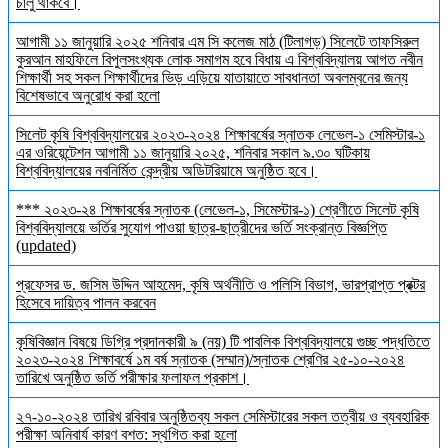
চালু থাকবে।
আগামী ১১ জানুয়ারি ২০২৫ শনিবার এম সি কলেজ মাঠ (টিলাগড়) সিলেটে তাফসিরুল
কুরআন মাহফিলে বিপুলসংখ্যক লোক সমাগম হবে বিধায় এ বিশ্ববিদ্যালয় আগত নবীন
শিক্ষার্থী সহ সকল শিক্ষার্থীদের ভিড় এড়িয়ে যাতায়াতে সাবধানতা অবলম্বনের জন্য
বিশেষভাবে অনুরোধ করা হলো
সিলেট কৃষি বিশ্ববিদ্যালয়ের ২০২৩-২০২৪ শিক্ষাবর্ষের স্নাতক লেভেল-১ সেমিস্টার-১
এর ওরিয়েন্টেশন আগামী ১১ জানুয়ারি ২০২৫, শনিবার সকাল ৯.৩০ ঘটিকায়
বিশ্ববিদ্যালয়ের নবনির্মিত কেন্দ্রীয় অডিটরিয়ামে অনুষ্ঠিত হবে।
*** ২০২৩-২৪ শিক্ষাবর্ষের স্নাতক (লেভেল-১, সিমেস্টার-১) শ্রেণীতে সিলেট কৃষি
বিশ্ববিদ্যালয়ে ভর্তির সুযোগ পাওয়া ছাত্র-ছাত্রীদের ভর্তি সংক্রান্ত বিজ্ঞপ্তি
(updated)
প্রফেসর ড. জসিম উদ্দিন আহমেদ, কৃষি অর্থনীতি ও পলিসি বিভাগ, ভারপ্রাপ্ত প্রক্টর
হিসেবে দায়িত্ব পালন করবেন
কৃষিবিজ্ঞান বিষয়ে ডিগ্রি প্রদানকারী ৯ (নয়) টি পাবলিক বিশ্ববিদ্যালয়ে গুচ্ছ পদ্ধতিতে
২০২৩-২০২৪ শিক্ষাবর্ষে ১ম বর্ষ স্নাতক (সম্মান)/স্নাতক শ্রেণির ২৫-১০-২০২৪
তারিখে অনুষ্ঠিত ভর্তি পরীক্ষার ফলাফল প্রকাশ।
২৭-১০-২০২৪ তারিখ রবিবার অনুষ্ঠিতব্য সকল সেমিস্টারের সকল তত্বীয় ও ব্যবহারিক
পরীক্ষা অনিবার্য কারণ বশত: স্থগিত করা হলো