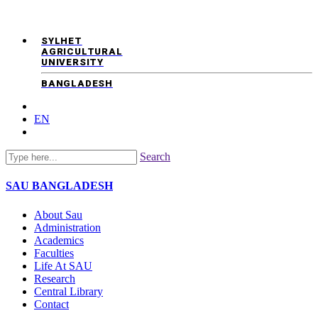
SYLHET
AGRICULTURAL
UNIVERSITY
BANGLADESH
EN
Search
SAU
BANGLADESH
About Sau
Administration
Academics
Faculties
Life At SAU
Research
Central Library
Contact