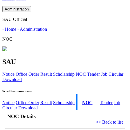
Administration
SAU Official
- Home
- Administration
NOC
SAU
Notice
Office Order
Result
Scholarship
NOC
Tender
Job Circular
Download
Scroll for more menu
Notice
Office Order
Result
Scholarship
NOC
Tender
Job
Circular
Download
NOC Details
<< Back to list