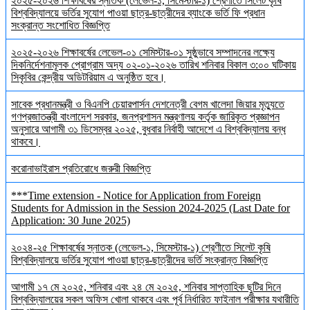
২০২৫-২০২৬ শিক্ষাবর্ষের স্নাতক (লেভেল-১, সিমেস্টার-১) শ্রেণীতে সিলেট কৃষি
বিশ্ববিদ্যালয়ে ভর্তির সুযোগ পাওয়া ছাত্র-ছাত্রীদের ব্যাংকে ভর্তি ফি প্রধান
সংক্রান্ত সংশোধিত বিজ্ঞপ্তি
২০২৫-২০২৬ শিক্ষাবর্ষের লেভেল-০১ সেমিস্টার-০১ সুষ্ঠুভাবে সম্পাদনের লক্ষ্যে
দিকনির্দেশনামূলক প্রোগ্রাম অদ্য ০২-০১-২০২৬ তারিখ শনিবার বিকাল ৩:০০ ঘটিকায়
সিকৃবির কেন্দ্রীয় অডিটরিয়াম এ অনুষ্ঠিত হবে।
সাবেক প্রধানমন্ত্রী ও বিএনপি চেয়ারপার্সন দেশনেত্রী বেগম খালেদা জিয়ার মৃত্যুতে
গণপ্রজাতন্ত্রী বাংলাদেশ সরকার, জনপ্রশাসন মন্ত্রণালয় কর্তৃক জারিকৃত প্রজ্ঞাপন
অনুসারে আগামী ৩১ ডিসেম্বর ২০২৫, বুধবার নির্বাহী আদেশে এ বিশ্ববিদ্যালয় বন্ধ
থাকবে।
করোনাভাইরাস প্রতিরোধে জরুরী বিজ্ঞপ্তি
***Time extension - Notice for Application from Foreign
Students for Admission in the Session 2024-2025 (Last Date for
Application: 30 June 2025)
২০২৪-২৫ শিক্ষাবর্ষের স্নাতক (লেভেল-১, সিমেস্টার-১) শ্রেণীতে সিলেট কৃষি
বিশ্ববিদ্যালয়ে ভর্তির সুযোগ পাওয়া ছাত্র-ছাত্রীদের ভর্তি সংক্রান্ত বিজ্ঞপ্তি
আগামী ১৭ মে ২০২৫, শনিবার এবং ২৪ মে ২০২৫, শনিবার সাপ্তাহিক ছুটির দিনে
বিশ্ববিদ্যালয়ের সকল অফিস খোলা থাকবে এবং পূর্ব নির্ধারিত ফাইনাল পরীক্ষার যথারীতি