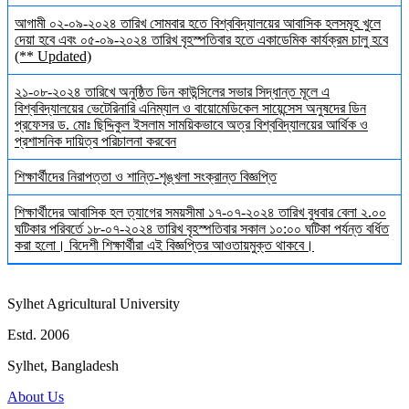
আগামী ০২-০৯-২০২৪ তারিখ সোমবার হতে বিশ্ববিদ্যালয়ের আবাসিক হলসমূহ খুলে
দেয়া হবে এবং ০৫-০৯-২০২৪ তারিখ বৃহস্পতিবার হতে একাডেমিক কার্যক্রম চালু হবে
(** Updated)
২১-০৮-২০২৪ তারিখে অনুষ্ঠিত ডিন কাউন্সিলের সভার সিদ্ধান্ত মূলে এ
বিশ্ববিদ্যালয়ের ভেটেরিনারি এনিম্যাল ও বায়োমেডিকেল সায়েন্সেস অনুষদের ডিন
প্রফেসর ড. মোঃ ছিদ্দিকুল ইসলাম সাময়িকভাবে অত্র বিশ্ববিদ্যালয়ের আর্থিক ও
প্রশাসনিক দায়িত্ব পরিচালনা করবেন
শিক্ষার্থীদের নিরাপত্তা ও শান্তি-শৃঙ্খলা সংক্রান্ত বিজ্ঞপ্তি
শিক্ষার্থীদের আবাসিক হল ত্যাগের সময়সীমা ১৭-০৭-২০২৪ তারিখ বুধবার বেলা ২.০০
ঘটিকার পরিবর্তে ১৮-০৭-২০২৪ তারিখ বৃহস্পতিবার সকাল ১০:০০ ঘটিকা পর্যন্ত বর্ধিত
করা হলো। বিদেশী শিক্ষার্থীরা এই বিজ্ঞপ্তির আওতায়মুক্ত থাকবে।
Sylhet Agricultural University
Estd. 2006
Sylhet, Bangladesh
About Us