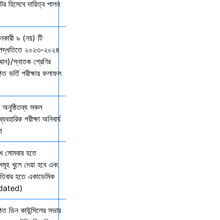
্টর হিসেবে দায়িত্ব পালন
দানকারী ৯ (নয়) টি
্ছ পদ্ধতিতে ২০২৩-২০২৪
ম্মান)/স্নাতক শ্রেণির
ত ভর্তি পরীক্ষার ফলাফল
অনুষ্ঠিতব্য সকল
যবহারিক পরীক্ষা অনিবার্য
ো
খ সোমবার হতে
সমূহ খুলে দেয়া হবে এবং
তিবার হতে একাডেমিক
Updated)
িত ডিন কাউন্সিলের সভার