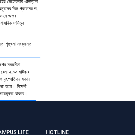
ালয়ের ভেটেরিনারি এনিম্যাল
অনুষদের ডিন প্রফেসর ড.
কভাবে অত্র
রশাসনিক দায়িত্ব
্তি-শৃঙ্খলা সংক্রান্ত
যাগের সময়সীমা
 বেলা ২.০০ ঘটিকার
খ বৃহস্পতিবার সকাল
 করা হলো। বিদেশী
আওতায়মুক্ত থাকবে।
AMPUS LIFE
HOTLINE