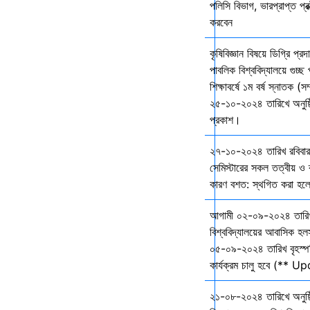
পলিসি বিভাগ, ভারপ্রাপ্ত প্রক
করবেন
কৃষিবিজ্ঞান বিষয়ে ডিগ্রি প্র
পাবলিক বিশ্ববিদ্যালয়ে গুচ
শিক্ষাবর্ষে ১ম বর্ষ স্নাতক (স
২৫-১০-২০২৪ তারিখে অনুষ্ঠি
প্রকাশ।
২৭-১০-২০২৪ তারিখ রবিবার 
সেমিস্টারের সকল তত্বীয় ও ব্
কারণ বশত: স্থগিত করা হল
আগামী ০২-০৯-২০২৪ তারি
বিশ্ববিদ্যালয়ের আবাসিক হল
০৫-০৯-২০২৪ তারিখ বৃহস্প
কার্যক্রম চালু হবে (** 
২১-০৮-২০২৪ তারিখে অনুষ্ঠ