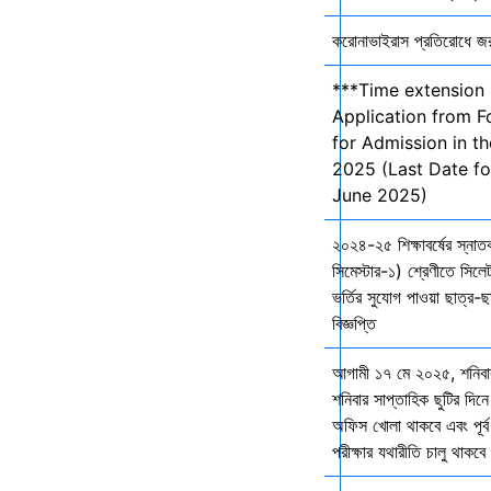
করোনাভাইরাস প্রতিরোধে জরুর
***Time extension 
Application from F
for Admission in t
2025 (Last Date fo
June 2025)
২০২৪-২৫ শিক্ষাবর্ষের স্না
সিমেস্টার-১) শ্রেণীতে সিলেট
ভর্তির সুযোগ পাওয়া ছাত্র-ছা
বিজ্ঞপ্তি
আগামী ১৭ মে ২০২৫, শনিব
শনিবার সাপ্তাহিক ছুটির দিনে
অফিস খোলা থাকবে এবং পূর্ব 
পরীক্ষার যথারীতি চালু থাকব