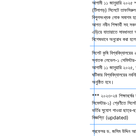
আগামী ১১ জানুয়ারি ২০২৫ 
(টিলাগড়) সিলেটে তাফসিরু
বিপুলসংখ্যক লোক সমাগম হবে 
আগত নবীন শিক্ষার্থী সহ সকল 
এড়িয়ে যাতায়াতে সাবধানতা
বিশেষভাবে অনুরোধ করা হল
সিলেট কৃষি বিশ্ববিদ্যালয়ের
স্নাতক লেভেল-১ সেমিস্টার-
আগামী ১১ জানুয়ারি ২০২৫,
ঘটিকায় বিশ্ববিদ্যালয়ের নবনির
অনুষ্ঠিত হবে।
*** ২০২৩-২৪ শিক্ষাবর্ষের
সিমেস্টার-১) শ্রেণীতে সিলেট
ভর্তির সুযোগ পাওয়া ছাত্র-ছা
বিজ্ঞপ্তি (updated)
প্রফেসর ড. জসিম উদ্দিন আহ