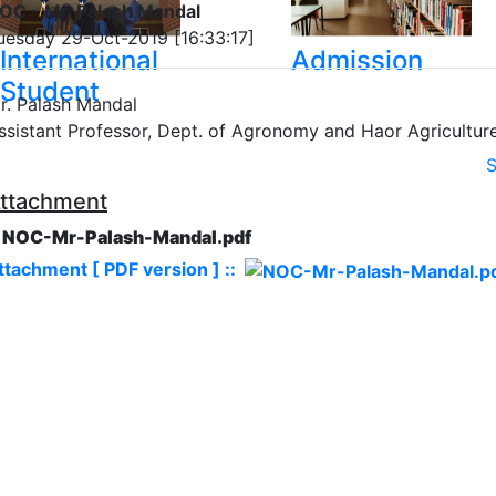
OC - Mr. Palash Mandal
uesday 29-Oct-2019 [16:33:17]
International
Admission
Student
r. Palash Mandal
ssistant Professor, Dept. of Agronomy and Haor Agricultur
S
ttachment
. NOC-Mr-Palash-Mandal.pdf
ttachment [ PDF version ] ::