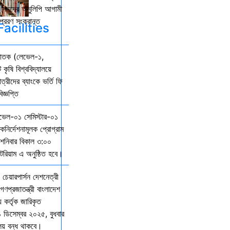
কল সনদের অনুলিপি আগামী
্রেরণ সংক্রান্ত
acilities
্নাতক (লেভেল-১,
 কৃষি বিশ্ববিদ্যালয়ে
ত্রীদের ব্যাংকে ভর্তি ফি
জ্ঞপ্তি
েভেল-০১ সেমিস্টার-০১
দিকনির্দেশনামূলক প্রোগ্রাম
নিবার বিকাল ৩:০০
িটরিয়াম এ অনুষ্ঠিত হবে।
 চেয়ারপার্সন দেশনেত্রী
গণপ্রজাতন্ত্রী বাংলাদেশ
় কর্তৃক জারিকৃত
১ ডিসেম্বর ২০২৫, বুধবার
ালয় বন্ধ থাকবে।