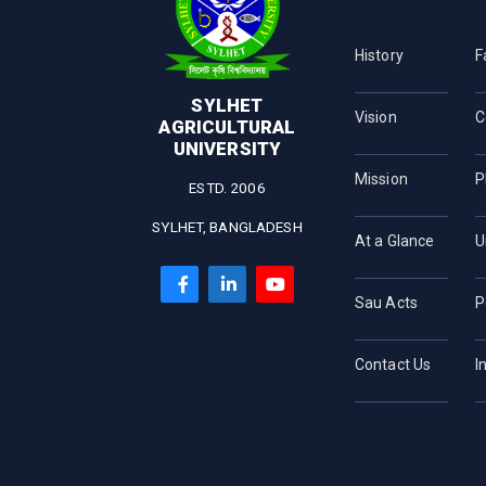
History
F
SYLHET
Vision
C
AGRICULTURAL
UNIVERSITY
Mission
P
ESTD. 2006
SYLHET, BANGLADESH
At a Glance
U
Sau Acts
P
Contact Us
I