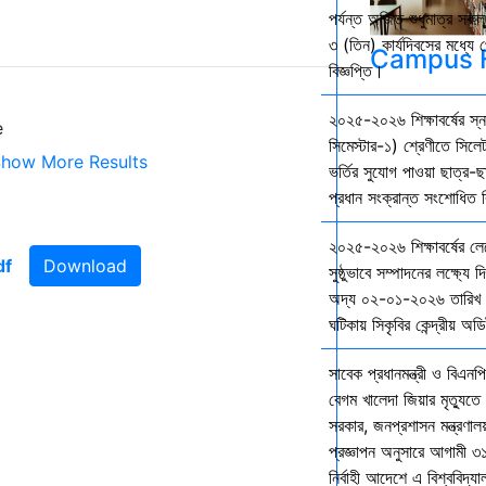
পর্যন্ত অর্জিত শুধুমাত্র স
৩ (তিন) কার্যদিবসের মধ্যে প
Campus F
বিজ্ঞপ্তি।
২০২৫-২০২৬ শিক্ষাবর্ষের স
e
সিমেস্টার-১) শ্রেণীতে সিলেট
how More Results
ভর্তির সুযোগ পাওয়া ছাত্র-ছা
প্রধান সংক্রান্ত সংশোধিত বি
২০২৫-২০২৬ শিক্ষাবর্ষের ল
Download
সুষ্ঠুভাবে সম্পাদনের লক্ষ্যে 
অদ্য ০২-০১-২০২৬ তারিখ শ
ঘটিকায় সিকৃবির কেন্দ্রীয় অড
সাবেক প্রধানমন্ত্রী ও বিএনপি
বেগম খালেদা জিয়ার মৃত্যুতে 
সরকার, জনপ্রশাসন মন্ত্রণালয
প্রজ্ঞাপন অনুসারে আগামী ৩
নির্বাহী আদেশে এ বিশ্ববিদ্য