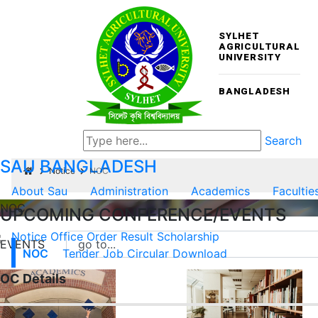
SYLHET
AGRICULTURAL
UNIVERSITY
BANGLADESH
Search
SAU
BANGLADESH
Notice
NOC
About Sau
Administration
Academics
Facultie
NOC
UPCOMING CONFERENCE/EVENTS
Notice
Office Order
Result
Scholarship
EVENTS
NOC
Tender
Job Circular
Download
OC Details