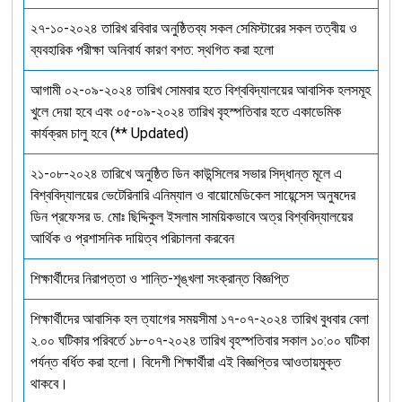
২৭-১০-২০২৪ তারিখ রবিবার অনুষ্ঠিতব্য সকল সেমিস্টারের সকল তত্বীয় ও
ব্যবহারিক পরীক্ষা অনিবার্য কারণ বশত: স্থগিত করা হলো
আগামী ০২-০৯-২০২৪ তারিখ সোমবার হতে বিশ্ববিদ্যালয়ের আবাসিক হলসমূহ
খুলে দেয়া হবে এবং ০৫-০৯-২০২৪ তারিখ বৃহস্পতিবার হতে একাডেমিক
কার্যক্রম চালু হবে (** Updated)
২১-০৮-২০২৪ তারিখে অনুষ্ঠিত ডিন কাউন্সিলের সভার সিদ্ধান্ত মূলে এ
বিশ্ববিদ্যালয়ের ভেটেরিনারি এনিম্যাল ও বায়োমেডিকেল সায়েন্সেস অনুষদের
ডিন প্রফেসর ড. মোঃ ছিদ্দিকুল ইসলাম সাময়িকভাবে অত্র বিশ্ববিদ্যালয়ের
আর্থিক ও প্রশাসনিক দায়িত্ব পরিচালনা করবেন
শিক্ষার্থীদের নিরাপত্তা ও শান্তি-শৃঙ্খলা সংক্রান্ত বিজ্ঞপ্তি
শিক্ষার্থীদের আবাসিক হল ত্যাগের সময়সীমা ১৭-০৭-২০২৪ তারিখ বুধবার বেলা
২.০০ ঘটিকার পরিবর্তে ১৮-০৭-২০২৪ তারিখ বৃহস্পতিবার সকাল ১০:০০ ঘটিকা
পর্যন্ত বর্ধিত করা হলো। বিদেশী শিক্ষার্থীরা এই বিজ্ঞপ্তির আওতায়মুক্ত
থাকবে।