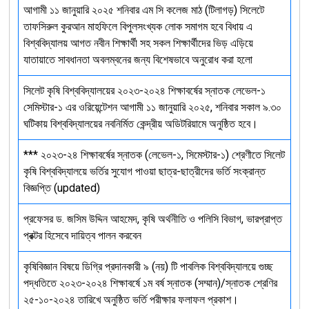
আগামী ১১ জানুয়ারি ২০২৫ শনিবার এম সি কলেজ মাঠ (টিলাগড়) সিলেটে
তাফসিরুল কুরআন মাহফিলে বিপুলসংখ্যক লোক সমাগম হবে বিধায় এ
বিশ্ববিদ্যালয় আগত নবীন শিক্ষার্থী সহ সকল শিক্ষার্থীদের ভিড় এড়িয়ে
যাতায়াতে সাবধানতা অবলম্বনের জন্য বিশেষভাবে অনুরোধ করা হলো
সিলেট কৃষি বিশ্ববিদ্যালয়ের ২০২৩-২০২৪ শিক্ষাবর্ষের স্নাতক লেভেল-১
সেমিস্টার-১ এর ওরিয়েন্টেশন আগামী ১১ জানুয়ারি ২০২৫, শনিবার সকাল ৯.৩০
ঘটিকায় বিশ্ববিদ্যালয়ের নবনির্মিত কেন্দ্রীয় অডিটরিয়ামে অনুষ্ঠিত হবে।
*** ২০২৩-২৪ শিক্ষাবর্ষের স্নাতক (লেভেল-১, সিমেস্টার-১) শ্রেণীতে সিলেট
কৃষি বিশ্ববিদ্যালয়ে ভর্তির সুযোগ পাওয়া ছাত্র-ছাত্রীদের ভর্তি সংক্রান্ত
বিজ্ঞপ্তি (updated)
প্রফেসর ড. জসিম উদ্দিন আহমেদ, কৃষি অর্থনীতি ও পলিসি বিভাগ, ভারপ্রাপ্ত
প্রক্টর হিসেবে দায়িত্ব পালন করবেন
কৃষিবিজ্ঞান বিষয়ে ডিগ্রি প্রদানকারী ৯ (নয়) টি পাবলিক বিশ্ববিদ্যালয়ে গুচ্ছ
পদ্ধতিতে ২০২৩-২০২৪ শিক্ষাবর্ষে ১ম বর্ষ স্নাতক (সম্মান)/স্নাতক শ্রেণির
২৫-১০-২০২৪ তারিখে অনুষ্ঠিত ভর্তি পরীক্ষার ফলাফল প্রকাশ।