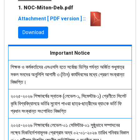
1. NOC-Miton-Deb.pdf
Attachment [ PDF version ] ::
Download
Important Notice
শিক্ষক ও কর্মকর্তাদের এসএসসি হতে সর্বোচ্চ ডিগ্রি পর্যন্ত অর্জিত শুধুমাত্র
সকল সনদের অনুলিপি আগামী ৩ (তিন) কার্যদিবসের মধ্যে প্রেরণ সংক্রান্ত
বিজ্ঞপ্তি।
২০২৫-২০২৬ শিক্ষাবর্ষের স্নাতক (লেভেল-১, সিমেস্টার-১) শ্রেণীতে সিলেট
কৃষি বিশ্ববিদ্যালয়ে ভর্তির সুযোগ পাওয়া ছাত্র-ছাত্রীদের ব্যাংকে ভর্তি ফি
প্রধান সংক্রান্ত সংশোধিত বিজ্ঞপ্তি
২০২৫-২০২৬ শিক্ষাবর্ষের লেভেল-০১ সেমিস্টার-০১ সুষ্ঠুভাবে সম্পাদনের
লক্ষ্যে দিকনির্দেশনামূলক প্রোগ্রাম অদ্য ০২-০১-২০২৬ তারিখ শনিবার বিকাল